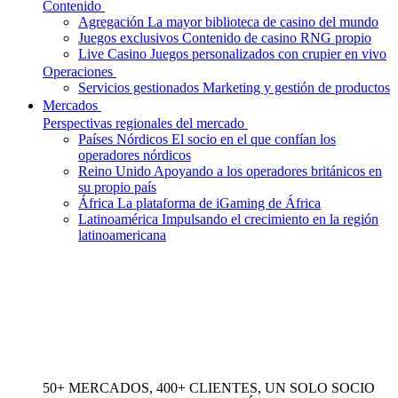
Contenido
Agregación
La mayor biblioteca de casino del mundo
Juegos exclusivos
Contenido de casino RNG propio
Live Casino
Juegos personalizados con crupier en vivo
Operaciones
Servicios gestionados
Marketing y gestión de productos
Mercados
Perspectivas regionales del mercado
Países Nórdicos
El socio en el que confían los
operadores nórdicos
Reino Unido
Apoyando a los operadores británicos en
su propio país
África
La plataforma de iGaming de África
Latinoamérica
Impulsando el crecimiento en la región
latinoamericana
50+ MERCADOS, 400+ CLIENTES, UN SOLO SOCIO