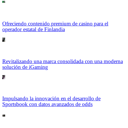
Ofreciendo contenido premium de casino para el
operador estatal de Finlandia
Revitalizando una marca consolidada con una moderna
solución de iGaming
Impulsando la innovación en el desarrollo de
Sportsbook con datos avanzados de odds