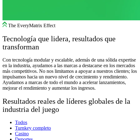
The EveryMatrix Effect
Tecnología que lidera, resultados que
transforman
Con tecnología modular y escalable, además de una sólida expertise
en la industria, ayudamos a las marcas a destacarse en los mercados
más competitivos. No nos limitamos a apoyar a nuestros clientes; los
impulsamos hacia un nuevo nivel de crecimiento y rendimiento.
Ayudamos a marcas de todo el mundo a acelerar lanzamientos,
mejorar el rendimiento y aumentar los ingresos.
Resultados reales de líderes globales de la
industria del juego
Todos
Turnkey completo
Casino
Deportes