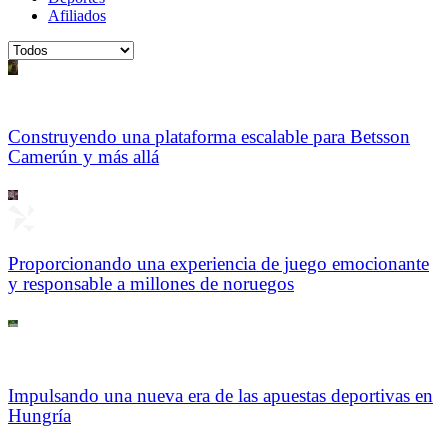
Afiliados
Construyendo una plataforma escalable para Betsson
Camerún y más allá
Proporcionando una experiencia de juego emocionante
y responsable a millones de noruegos
Impulsando una nueva era de las apuestas deportivas en
Hungría