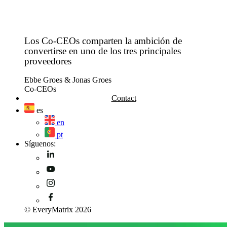
Los Co-CEOs comparten la ambición de
convertirse en uno de los tres principales
proveedores
Ebbe Groes & Jonas Groes
Co-CEOs
Contact
es
en
pt
Síguenos:
© EveryMatrix 2026