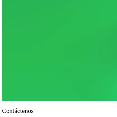
Contáctenos