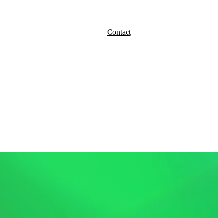
Contact