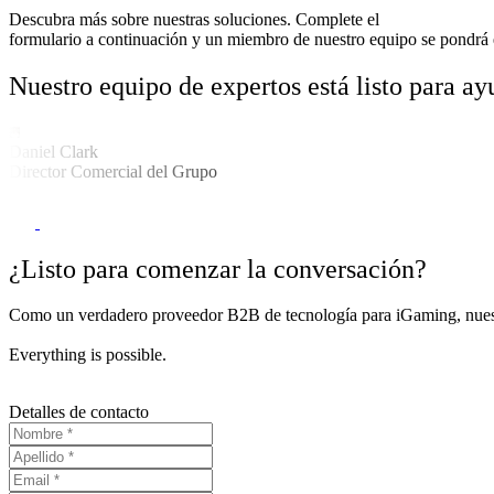
Descubra más sobre nuestras soluciones. Complete el
formulario a continuación y un miembro de nuestro equipo se pondrá 
Nuestro equipo de expertos está listo para ay
Daniel Clark
Director Comercial del Grupo
¿Listo para comenzar la conversación?
Como un verdadero proveedor B2B de tecnología para iGaming, nuestro 
Everything is possible.
Detalles de contacto