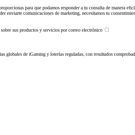
 proporcionas para que podamos responder a tu consulta de manera eficie
der enviarte comunicaciones de marketing, necesitamos tu consentimien
sobre sus productos y servicios por correo electrónico
ias globales de iGaming y loterías reguladas, con resultados comprobad