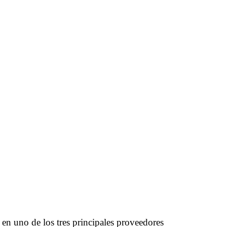
n uno de los tres principales proveedores