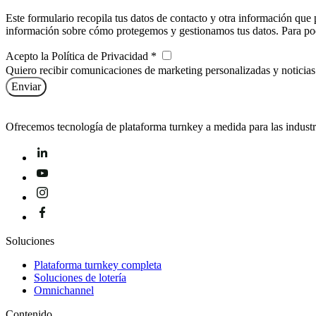
Este formulario recopila tus datos de contacto y otra información que
información sobre cómo protegemos y gestionamos tus datos. Para po
Acepto la Política de Privacidad *
Quiero recibir comunicaciones de marketing personalizadas y noticias 
Enviar
Ofrecemos tecnología de plataforma turnkey a medida para las industr
Soluciones
Plataforma turnkey completa
Soluciones de lotería
Omnichannel
Contenido