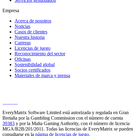
Servicios gestionados
Empresa
Acerca de nosotros
Noticias
Casos de clientes
Nuestra historia
Carreras
Licencias de juego
Reconocimiento del sector
Oficinas
Sostenibilidad global
Socios certificados
Materiales de marca y prensa
EveryMatrix Software Limited está autorizada y regulada en Gran
Bretaña por la Gambling Commission con el número de cuenta
39383
y por la Malta Gaming Authority, con el número de licencia
MGA/B2B/201/2011. Todas las licencias de EveryMatrix se pueden
consultarse en la
página de licencias de juego
.