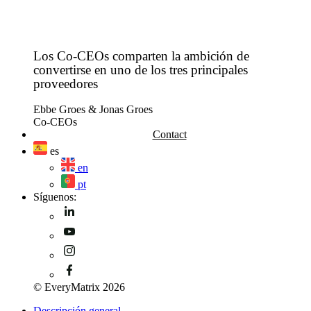
Los Co-CEOs comparten la ambición de
convertirse en uno de los tres principales
proveedores
Ebbe Groes & Jonas Groes
Co-CEOs
Contact
es
en
pt
Síguenos:
© EveryMatrix 2026
Descripción general