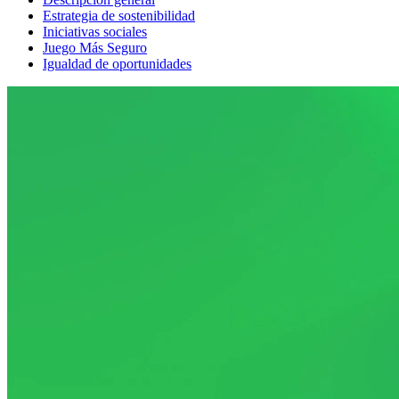
Estrategia de sostenibilidad
Iniciativas sociales
Juego Más Seguro
Igualdad de oportunidades