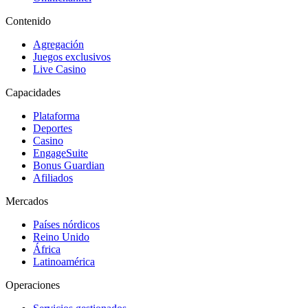
Contenido
Agregación
Juegos exclusivos
Live Casino
Capacidades
Plataforma
Deportes
Casino
EngageSuite
Bonus Guardian
Afiliados
Mercados
Países nórdicos
Reino Unido
África
Latinoamérica
Operaciones