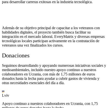
para desarrollar carreras exitosas en la industria tecnológica.
Además de su objetivo principal de capacitar a los veteranos con
habilidades digitales, el proyecto también busca facilitar su
integración en el mercado laboral. EveryMatrix y diversas empresas
tecnológicas locales participan activamente en la contratación de
veteranos una vez finalizados los cursos.
Donaciones
Seguimos desarrollando y apoyando numerosas iniciativas sociales y
medioambientales, incluido nuestro apoyo continuo a nuestros
colaboradores en Ucrania, con más de 1,75 millones de euros
donados hasta la fecha para ayudar a cubrir
gastos de vivienda y
otras necesidades esenciales del día a día.
Lviv
Apoyo continuo a nuestros colaboradores en Ucrania, con 1,75
millones de euros donados hasta la fecha.