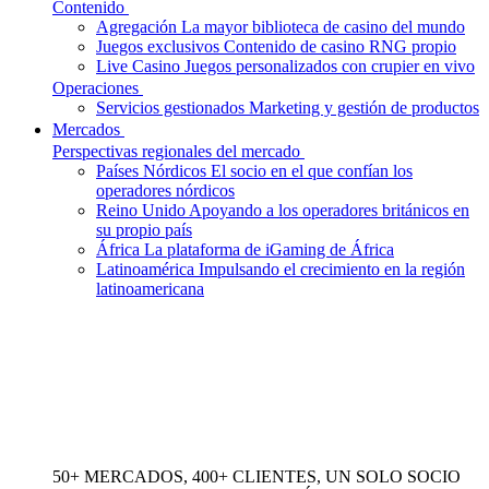
Contenido
Agregación
La mayor biblioteca de casino del mundo
Juegos exclusivos
Contenido de casino RNG propio
Live Casino
Juegos personalizados con crupier en vivo
Operaciones
Servicios gestionados
Marketing y gestión de productos
Mercados
Perspectivas regionales del mercado
Países Nórdicos
El socio en el que confían los
operadores nórdicos
Reino Unido
Apoyando a los operadores británicos en
su propio país
África
La plataforma de iGaming de África
Latinoamérica
Impulsando el crecimiento en la región
latinoamericana
50+ MERCADOS, 400+ CLIENTES, UN SOLO SOCIO