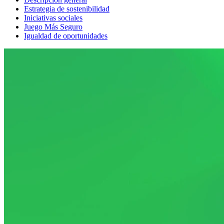
Estrategia de sostenibilidad
Iniciativas sociales
Juego Más Seguro
Igualdad de oportunidades