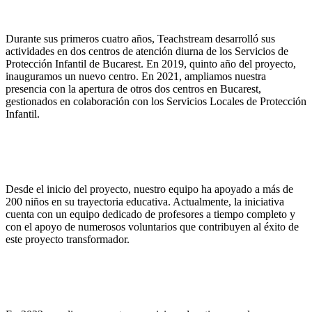
Durante sus primeros cuatro años, Teachstream desarrolló sus
actividades en dos centros de atención diurna de los Servicios de
Protección Infantil de Bucarest. En 2019, quinto año del proyecto,
inauguramos un nuevo centro. En 2021, ampliamos nuestra
presencia con la apertura de otros dos centros en Bucarest,
gestionados en colaboración con los Servicios Locales de Protección
Infantil.
Desde el inicio del proyecto, nuestro equipo ha apoyado a más de
200 niños en su trayectoria educativa. Actualmente, la iniciativa
cuenta con un equipo dedicado de profesores a tiempo completo y
con el apoyo de numerosos voluntarios que contribuyen al éxito de
este proyecto transformador.