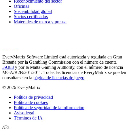
Reconocimiento del sector
Oficinas
Sostenibilidad global
Socios certificados
Materiales de marca y prensa
EveryMatrix Software Limited está autorizada y regulada en Gran
Bretaña por la Gambling Commission con el número de cuenta
39383
y por la Malta Gaming Authority, con el número de licencia
MGA/B2B/201/2011. Todas las licencias de EveryMatrix se pueden
consultarse en la
página de licencias de juego
.
© 2026 EveryMatrix
Política de privacidad
Política de cookies
Política de seguridad de la información
Aviso legal
Términos de IA