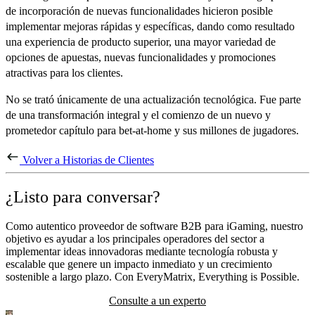
de incorporación de nuevas funcionalidades hicieron posible
implementar mejoras rápidas y específicas, dando como resultado
una experiencia de producto superior, una mayor variedad de
opciones de apuestas, nuevas funcionalidades y promociones
atractivas para los clientes.
No se trató únicamente de una actualización tecnológica. Fue parte
de una transformación integral y el comienzo de un nuevo y
prometedor capítulo para bet-at-home y sus millones de jugadores.
Volver a Historias de Clientes
¿Listo para conversar?
Como autentico proveedor de software B2B para iGaming, nuestro
objetivo es ayudar a los principales operadores del sector a
implementar ideas innovadoras mediante tecnología robusta y
escalable que genere un impacto inmediato y un crecimiento
sostenible a largo plazo. Con EveryMatrix, Everything is Possible.
Consulte a un experto