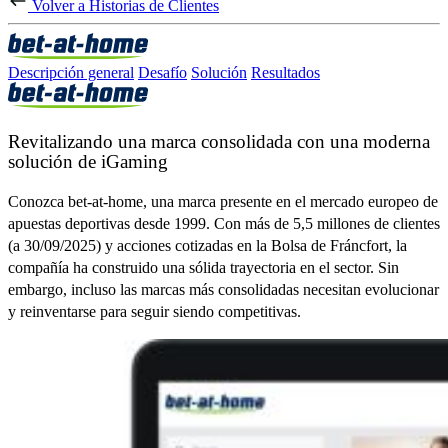
Volver a Historias de Clientes
Descripción general
Desafío
Solución
Resultados
Revitalizando una marca consolidada con una moderna
solución de iGaming
Conozca bet-at-home, una marca presente en el mercado europeo de
apuestas deportivas desde 1999. Con más de 5,5 millones de clientes
(a 30/09/2025) y acciones cotizadas en la Bolsa de Fráncfort, la
compañía ha construido una sólida trayectoria en el sector. Sin
embargo, incluso las marcas más consolidadas necesitan evolucionar
y reinventarse para seguir siendo competitivas.