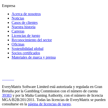
Empresa
Acerca de nosotros
Noticias
Casos de clientes
Nuestra historia
Carreras
Licencias de juego
Reconocimiento del sector
Oficinas
Sostenibilidad global
Socios certificados
Materiales de marca y prensa
EveryMatrix Software Limited está autorizada y regulada en Gran
Bretaña por la Gambling Commission con el número de cuenta
39383
y por la Malta Gaming Authority, con el número de licencia
MGA/B2B/201/2011. Todas las licencias de EveryMatrix se pueden
consultarse en la
página de licencias de juego
.