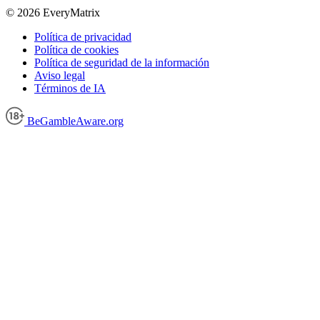
© 2026 EveryMatrix
Política de privacidad
Política de cookies
Política de seguridad de la información
Aviso legal
Términos de IA
BeGambleAware.org