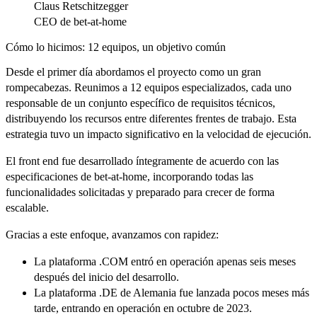
Claus Retschitzegger
CEO de bet-at-home
Cómo lo hicimos: 12 equipos, un objetivo común
Desde el primer día abordamos el proyecto como un gran
rompecabezas. Reunimos a 12 equipos especializados, cada uno
responsable de un conjunto específico de requisitos técnicos,
distribuyendo los recursos entre diferentes frentes de trabajo. Esta
estrategia tuvo un impacto significativo en la velocidad de ejecución.
El front end fue desarrollado íntegramente de acuerdo con las
especificaciones de bet-at-home, incorporando todas las
funcionalidades solicitadas y preparado para crecer de forma
escalable.
Gracias a este enfoque, avanzamos con rapidez:
La plataforma .COM entró en operación apenas seis meses
después del inicio del desarrollo.
La plataforma .DE de Alemania fue lanzada pocos meses más
tarde, entrando en operación en octubre de 2023.