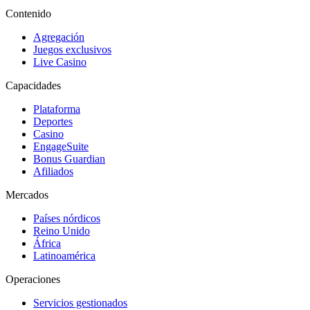
Contenido
Agregación
Juegos exclusivos
Live Casino
Capacidades
Plataforma
Deportes
Casino
EngageSuite
Bonus Guardian
Afiliados
Mercados
Países nórdicos
Reino Unido
África
Latinoamérica
Operaciones
Servicios gestionados