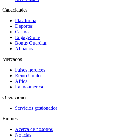
Capacidades
Plataforma
Deportes
Casino
EngageSuite
Bonus Guardian
Afiliados
Mercados
Países nórdicos
Reino Unido
África
Latinoamérica
Operaciones
Servicios gestionados
Empresa
Acerca de nosotros
Noticias