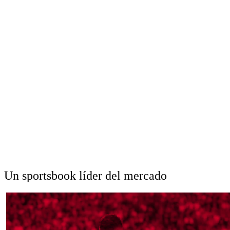
Un sportsbook líder del mercado