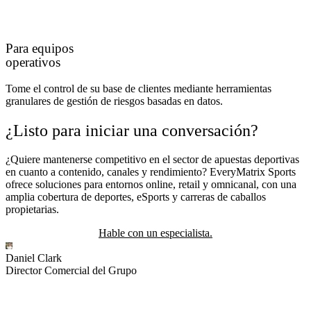
Para equipos
operativos
Tome el control de su base de clientes mediante herramientas
granulares de gestión de riesgos basadas en datos.
¿Listo para iniciar una conversación?
¿Quiere mantenerse competitivo en el sector de apuestas deportivas
en cuanto a contenido, canales y rendimiento? EveryMatrix Sports
ofrece soluciones para entornos online, retail y omnicanal, con una
amplia cobertura de deportes, eSports y carreras de caballos
propietarias.
Hable con un especialista.
Daniel Clark
R
Director Comercial del Grupo
D