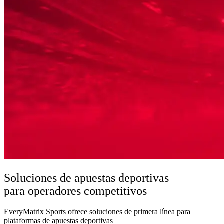
Soluciones de apuestas deportivas
para operadores competitivos
EveryMatrix Sports ofrece soluciones de primera línea para
plataformas de apuestas deportivas