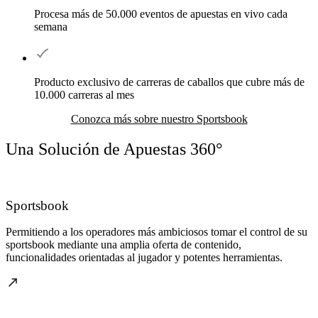
Procesa más de 50.000 eventos de apuestas en vivo cada
semana
Producto exclusivo de carreras de caballos que cubre más de
10.000 carreras al mes
Conozca más sobre nuestro Sportsbook
Una Solución de Apuestas 360°
Sportsbook
Permitiendo a los operadores más ambiciosos tomar el control de su
sportsbook mediante una amplia oferta de contenido,
funcionalidades orientadas al jugador y potentes herramientas.