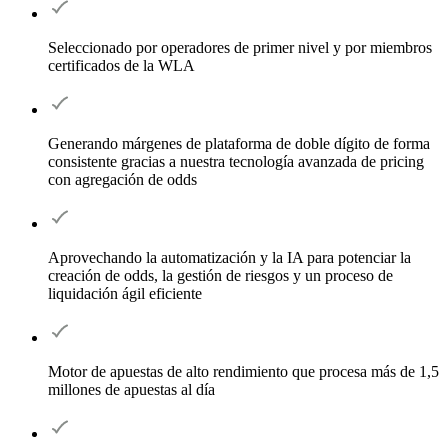
Seleccionado por operadores de primer nivel y por miembros
certificados de la WLA
Generando márgenes de plataforma de doble dígito de forma
consistente gracias a nuestra tecnología avanzada de pricing
con agregación de odds
Aprovechando la automatización y la IA para potenciar la
creación de odds, la gestión de riesgos y un proceso de
liquidación ágil eficiente
Motor de apuestas de alto rendimiento que procesa más de 1,5
millones de apuestas al día