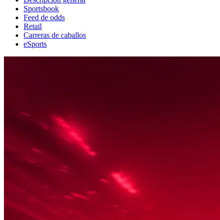
Sportsbook
Feed de odds
Retail
Carreras de caballos
eSports