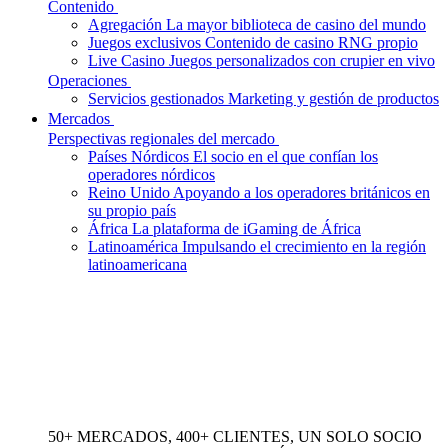
Contenido
Agregación
La mayor biblioteca de casino del mundo
Juegos exclusivos
Contenido de casino RNG propio
Live Casino
Juegos personalizados con crupier en vivo
Operaciones
Servicios gestionados
Marketing y gestión de productos
Mercados
Perspectivas regionales del mercado
Países Nórdicos
El socio en el que confían los
operadores nórdicos
Reino Unido
Apoyando a los operadores británicos en
su propio país
África
La plataforma de iGaming de África
Latinoamérica
Impulsando el crecimiento en la región
latinoamericana
50+ MERCADOS, 400+ CLIENTES, UN SOLO SOCIO