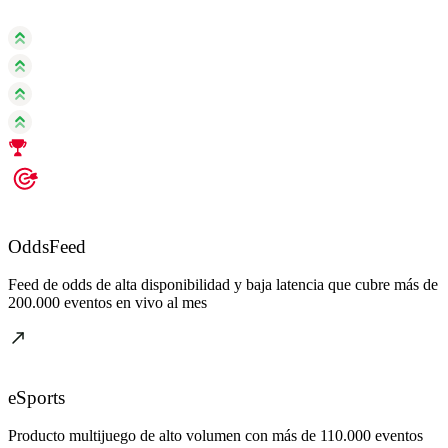
OddsFeed
Feed de odds de alta disponibilidad y baja latencia que cubre más de
200.000 eventos en vivo al mes
eSports
Producto multijuego de alto volumen con más de 110.000 eventos