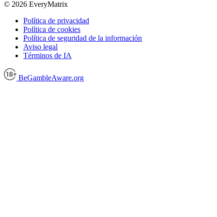
© 2026 EveryMatrix
Política de privacidad
Política de cookies
Política de seguridad de la información
Aviso legal
Términos de IA
BeGambleAware.org