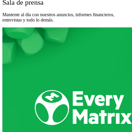
Sala de prensa
Mantente al día con nuestros anuncios, informes financieros,
entrevistas y todo lo demás.