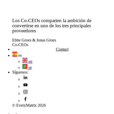
Los Co-CEOs comparten la ambición de
convertirse en uno de los tres principales
proveedores
Ebbe Groes & Jonas Groes
Co-CEOs
Contact
es
en
pt
Síguenos:
© EveryMatrix 2026