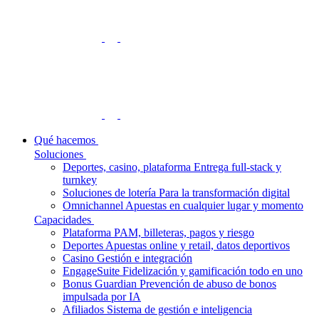
Qué hacemos
Soluciones
Deportes, casino, plataforma
Entrega full-stack y
turnkey
Soluciones de lotería
Para la transformación digital
Omnichannel
Apuestas en cualquier lugar y momento
Capacidades
Plataforma
PAM, billeteras, pagos y riesgo
Deportes
Apuestas online y retail, datos deportivos
Casino
Gestión e integración
EngageSuite
Fidelización y gamificación todo en uno
Bonus Guardian
Prevención de abuso de bonos
impulsada por IA
Afiliados
Sistema de gestión e inteligencia