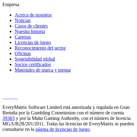
Empresa
Acerca de nosotros
Noticias
Casos de clientes
Nuestra historia
Carreras
Licencias de juego
Reconocimiento del sector
Oficinas
Sostenibilidad global
Socios certificados
Materiales de marca y prensa
EveryMatrix Software Limited está autorizada y regulada en Gran
Bretaña por la Gambling Commission con el número de cuenta
39383
y por la Malta Gaming Authority, con el número de licencia
MGA/B2B/201/2011. Todas las licencias de EveryMatrix se pueden
consultarse en la
página de licencias de juego
.