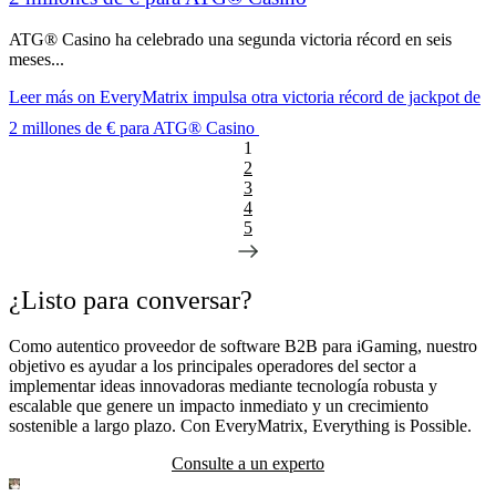
ATG® Casino ha celebrado una segunda victoria récord en seis
meses...
Leer más
on EveryMatrix impulsa otra victoria récord de jackpot de
2 millones de € para ATG® Casino
1
2
3
4
5
¿Listo para conversar?
Como autentico proveedor de software B2B para iGaming, nuestro
objetivo es ayudar a los principales operadores del sector a
implementar ideas innovadoras mediante tecnología robusta y
escalable que genere un impacto inmediato y un crecimiento
sostenible a largo plazo. Con EveryMatrix, Everything is Possible.
Consulte a un experto