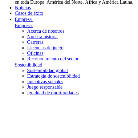
en toda Europa, América del Norte, África y América Latina.
Noticias
Casos de éxito
Empresa
Empresa
Acerca de nosotros
Nuestra historia
Carreras
Licencias de juego
Oficinas
Reconocimiento del sector
Sostenibilidad
Sostenibilidad global
Estrategia de sostenibilidad
Iniciativas sociales
Juego responsable
Igualdad de oportunidades