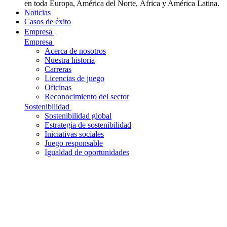
en toda Europa, América del Norte, África y América Latina.
Noticias
Casos de éxito
Empresa
Empresa
Acerca de nosotros
Nuestra historia
Carreras
Licencias de juego
Oficinas
Reconocimiento del sector
Sostenibilidad
Sostenibilidad global
Estrategia de sostenibilidad
Iniciativas sociales
Juego responsable
Igualdad de oportunidades