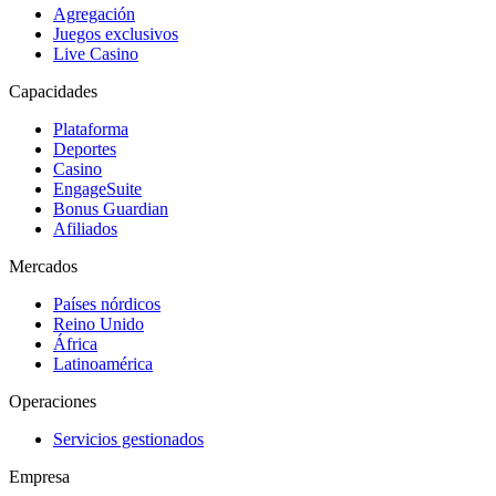
Agregación
Juegos exclusivos
Live Casino
Capacidades
Plataforma
Deportes
Casino
EngageSuite
Bonus Guardian
Afiliados
Mercados
Países nórdicos
Reino Unido
África
Latinoamérica
Operaciones
Servicios gestionados
Empresa