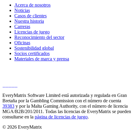
Acerca de nosotros
Noticias
Casos de clientes
Nuestra historia
Carreras
Licencias de juego
Reconocimiento del sector
Oficinas
Sostenibilidad global
Socios certificados
Materiales de marca y prensa
EveryMatrix Software Limited está autorizada y regulada en Gran
Bretaña por la Gambling Commission con el número de cuenta
39383
y por la Malta Gaming Authority, con el número de licencia
MGA/B2B/201/2011. Todas las licencias de EveryMatrix se pueden
consultarse en la
página de licencias de juego
.
© 2026 EveryMatrix