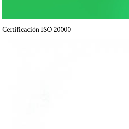
Certificación ISO 20000