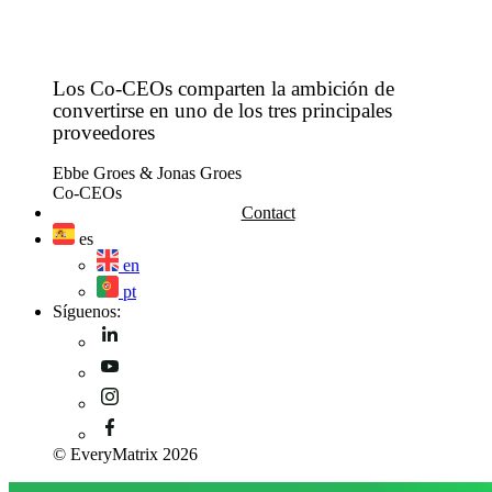
Los Co-CEOs comparten la ambición de
convertirse en uno de los tres principales
proveedores
Ebbe Groes & Jonas Groes
Co-CEOs
Contact
es
en
pt
Síguenos:
© EveryMatrix 2026