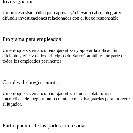
Investigación
Un proceso sistemático para apoyar y/o llevar a cabo, integrar y
difundir investigaciones relacionadas con el juego responsable.
Programa para empleados
Un enfoque sistemático para garantizar y apoyar la aplicación
eficiente y eficaz de los principios de Safer Gambling por parte de
todos los empleados pertinentes.
Canales de juego remoto
Un enfoque sistemático para garantizar que las plataformas
interactivas de juego remoto cuenten con salvaguardas para proteger
al jugador.
Participación de las partes interesadas