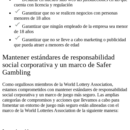
cuenta con licencia y regulación
Garantizar que no se realicen negocios con personas
menores de 18 años
Garantizar que ningún empleado de la empresa sea menor
de 18 años
Garantizar que no se lleve a cabo marketing o publicidad
que pueda atraer a menores de edad
Mantener estándares de responsabilidad
social corporativa y un marco de Safer
Gambling
Como orgullosos miembros de la World Lottery Association,
estamos comprometidos con mantener estándares de responsabilidad
social corporativa y un marco de juego más seguro. Las amplias
categorías de compromisos y acciones que llevamos a cabo para
fomentar un entorno de juego más seguro están alineadas con el
marco de la World Lotteries Association de la siguiente manera: