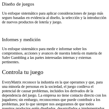
Diseño de juegos
Un enfoque sistemático para aplicar consideraciones de juego más
seguro basadas en evidencia al diseño, la selección y la introducción
de nuevos productos de lotería y juego.
Informes y medición
Un enfoque sistemático para medir e informar sobre los
compromisos, acciones y avances de nuestra lotería en materia de
Safer Gambling a las partes interesadas internas y externas
pertinentes.
Controla tu juego
EveryMatrix reconoce la industria en la que operamos y que, para
una minoría de personas en la sociedad, el juego conlleva el
potencial de causar problemas, incluidos los derivados de la
dependencia del juego. La empresa no tiene contacto directo con los
jugadores; sin embargo, reconocemos que puede contribuir a los
problemas, por lo que siempre nos aseguramos de que todos
nuestros productos estén diseñados, desarrollados e implementados