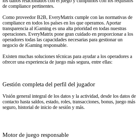
los daños relacionados con el juego y cumplimos con los requisitos
de compliance pertinentes.
Como proveedor B2B, EveryMatrix cumple con las normativas de
compliance en todos los países en los que operamos. Aportar
transparencia al iGaming es una alta prioridad en todas nuestras
operaciones. EveryMatrix pone gran cuidado en proporcionar a los
operadores todas las capacidades necesarias para gestionar un
negocio de iGaming responsable.
Existen muchas soluciones técnicas para ayudar a los operadores a
ofrecer una experiencia de juego más segura, entre ellas:
Gestión completa del perfil del jugador
Visión general integral de los datos y la actividad, desde los datos de
contacto hasta saldos, estado, roles, transacciones, bonus, juego más
seguro, historial de inicio de sesión y más.
Motor de juego responsable