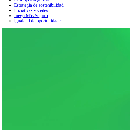
Estrategia de sostenibilidad
Iniciativas sociales
Juego Más Seguro
Igualdad de oportunidades