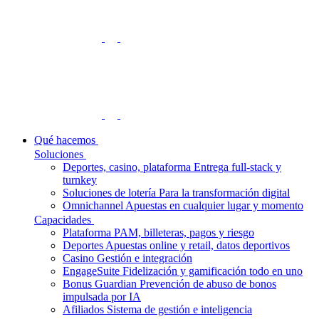
Qué hacemos
Soluciones
Deportes, casino, plataforma
Entrega full-stack y
turnkey
Soluciones de lotería
Para la transformación digital
Omnichannel
Apuestas en cualquier lugar y momento
Capacidades
Plataforma
PAM, billeteras, pagos y riesgo
Deportes
Apuestas online y retail, datos deportivos
Casino
Gestión e integración
EngageSuite
Fidelización y gamificación todo en uno
Bonus Guardian
Prevención de abuso de bonos
impulsada por IA
Afiliados
Sistema de gestión e inteligencia