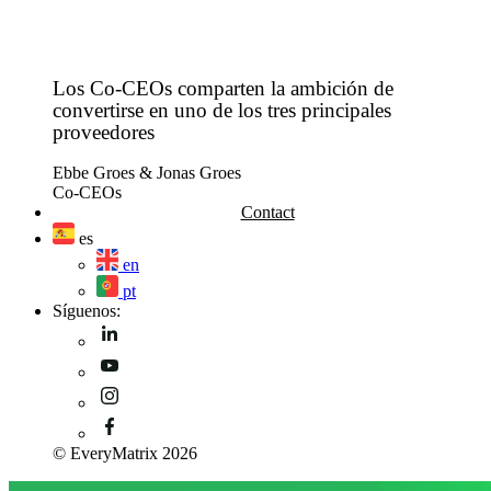
Los Co-CEOs comparten la ambición de
convertirse en uno de los tres principales
proveedores
Ebbe Groes & Jonas Groes
Co-CEOs
Contact
es
en
pt
Síguenos:
© EveryMatrix 2026