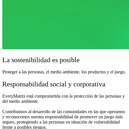
La sostenibilidad es posible
Proteger a las personas, el medio ambiente, los productos y el juego.
Responsabilidad social y corporativa
EveryMatrix está comprometida con la protección de las personas y
del medio ambiente.
Contribuimos al desarrollo de las comunidades en las que operamos
y reconocemos nuestra responsabilidad de promover un juego más
seguro, protegiendo a las personas en situación de vulnerabilidad
frente a posibles riesgos.