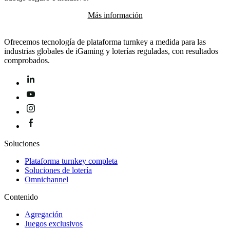
Más información
Ofrecemos tecnología de plataforma turnkey a medida para las
industrias globales de iGaming y loterías reguladas, con resultados
comprobados.
Soluciones
Plataforma turnkey completa
Soluciones de lotería
Omnichannel
Contenido
Agregación
Juegos exclusivos