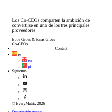
Los Co-CEOs comparten la ambición de
convertirse en uno de los tres principales
proveedores
Ebbe Groes & Jonas Groes
Co-CEOs
Contact
es
en
pt
Síguenos:
© EveryMatrix 2026
Descripción general