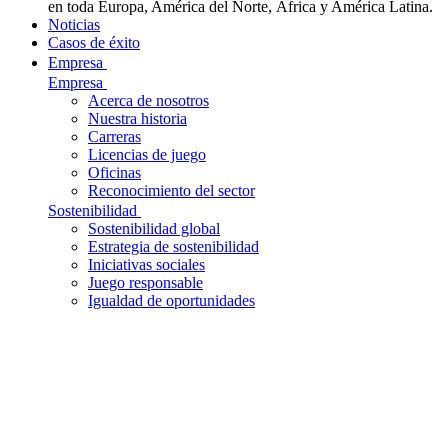
en toda Europa, América del Norte, África y América Latina.
Noticias
Casos de éxito
Empresa
Empresa
Acerca de nosotros
Nuestra historia
Carreras
Licencias de juego
Oficinas
Reconocimiento del sector
Sostenibilidad
Sostenibilidad global
Estrategia de sostenibilidad
Iniciativas sociales
Juego responsable
Igualdad de oportunidades