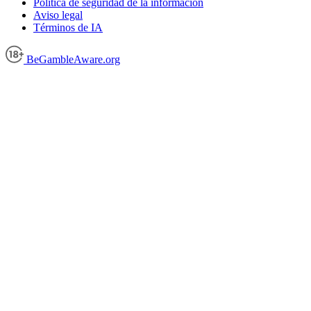
Política de seguridad de la información
Aviso legal
Términos de IA
BeGambleAware.org