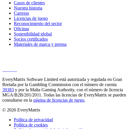
Casos de clientes
Nuestra historia
Carreras
Licencias de juego
Reconocimiento del sector
Oficinas
Sostenibilidad global
Socios certificados
Materiales de marca y prensa
EveryMatrix Software Limited está autorizada y regulada en Gran
Bretaña por la Gambling Commission con el número de cuenta
39383
y por la Malta Gaming Authority, con el número de licencia
MGA/B2B/201/2011. Todas las licencias de EveryMatrix se pueden
consultarse en la
página de licencias de juego
.
© 2026 EveryMatrix
Política de privacidad
Política de cookies