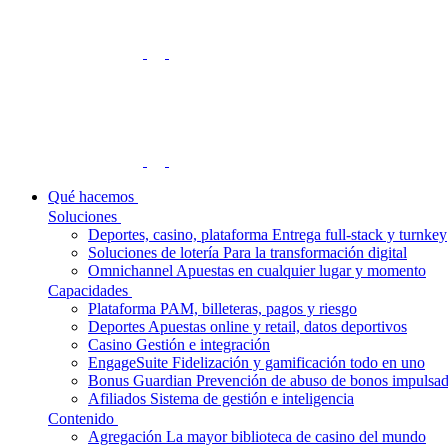
Qué hacemos
Soluciones
Deportes, casino, plataforma
Entrega full-stack y turnkey
Soluciones de lotería
Para la transformación digital
Omnichannel
Apuestas en cualquier lugar y momento
Capacidades
Plataforma
PAM, billeteras, pagos y riesgo
Deportes
Apuestas online y retail, datos deportivos
Casino
Gestión e integración
EngageSuite
Fidelización y gamificación todo en uno
Bonus Guardian
Prevención de abuso de bonos impulsad
Afiliados
Sistema de gestión e inteligencia
Contenido
Agregación
La mayor biblioteca de casino del mundo