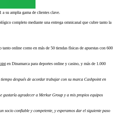
 a su amplia gama de clientes clave.
nológico completo mediante una entrega omnicanal que cubre tanto la
o tanto online como en más de 50 tiendas físicas de apuestas con 600
oint
en Dinamarca para deportes online y casino, y más de 1.000
 tiempo después de acordar trabajar con su marca Cashpoint en
me gustaría agradecer a Merkur Group y a mis propios equipos
 socio confiable y competente, y esperamos dar el siguiente paso