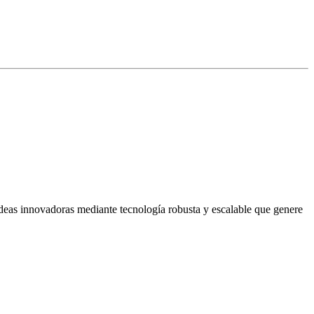
deas innovadoras mediante tecnología robusta y escalable que genere
R
D