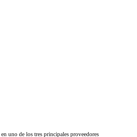
n uno de los tres principales proveedores