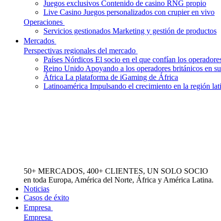
Juegos exclusivos
Contenido de casino RNG propio
Live Casino
Juegos personalizados con crupier en vivo
Operaciones
Servicios gestionados
Marketing y gestión de productos
Mercados
Perspectivas regionales del mercado
Países Nórdicos
El socio en el que confían los operadore
Reino Unido
Apoyando a los operadores británicos en su
África
La plataforma de iGaming de África
Latinoamérica
Impulsando el crecimiento en la región la
50+ MERCADOS, 400+ CLIENTES, UN SOLO SOCIO
en toda Europa, América del Norte, África y América Latina.
Noticias
Casos de éxito
Empresa
Empresa