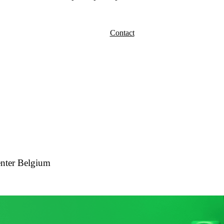
Contact
enter Belgium