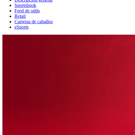
Sportsbook
Feed de odds
Retail
Carreras de caballos
eSports