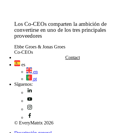
Los Co-CEOs comparten la ambición de
convertirse en uno de los tres principales
proveedores
Ebbe Groes & Jonas Groes
Co-CEOs
Contact
es
en
pt
Síguenos:
© EveryMatrix 2026
Descripción general