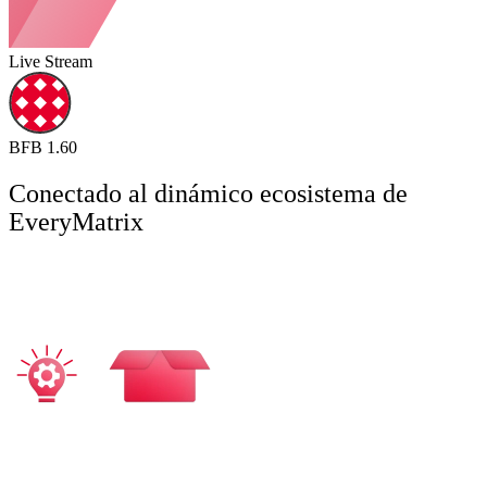
Live Stream
BFB
1.60
Conectado al dinámico ecosistema de
EveryMatrix