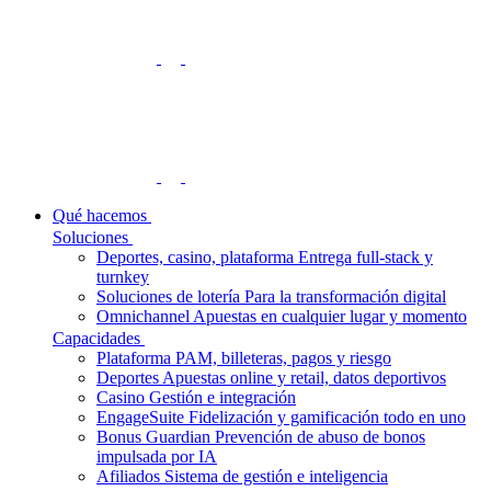
Qué hacemos
Soluciones
Deportes, casino, plataforma
Entrega full-stack y
turnkey
Soluciones de lotería
Para la transformación digital
Omnichannel
Apuestas en cualquier lugar y momento
Capacidades
Plataforma
PAM, billeteras, pagos y riesgo
Deportes
Apuestas online y retail, datos deportivos
Casino
Gestión e integración
EngageSuite
Fidelización y gamificación todo en uno
Bonus Guardian
Prevención de abuso de bonos
impulsada por IA
Afiliados
Sistema de gestión e inteligencia