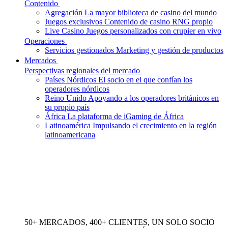
Contenido
Agregación
La mayor biblioteca de casino del mundo
Juegos exclusivos
Contenido de casino RNG propio
Live Casino
Juegos personalizados con crupier en vivo
Operaciones
Servicios gestionados
Marketing y gestión de productos
Mercados
Perspectivas regionales del mercado
Países Nórdicos
El socio en el que confían los
operadores nórdicos
Reino Unido
Apoyando a los operadores británicos en
su propio país
África
La plataforma de iGaming de África
Latinoamérica
Impulsando el crecimiento en la región
latinoamericana
50+ MERCADOS, 400+ CLIENTES, UN SOLO SOCIO