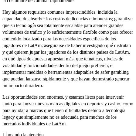
la costumbre de cambiar rápidamente.
Hay algunos requisitos comunes imprescindibles, incluida la
capacidad de absorber los costos de licencias e impuestos; garantizar
que su tecnología sea totalmente escalable para atender grandes
volúmenes de tráfico y lo suficientemente flexible como para ofrecer
contenido localizado para las necesidades específicas de los
jugadores de LatAm; asegurarse de haber investigado qué disfrutan
y qué quieren jugar los jugadores de los distintos países de LatAm,
en qué tipos de apuesta apuestan más, qué temáticas, niveles de
volatilidad y funcionalidades dentro del juego prefieren; e
implementar medidas o herramientas adaptables de safer gambling
que puedan lanzarse rápidamente y que hayan demostrado generar
un impacto duradero.
Las oportunidades son enormes, y estamos listos para intervenir
tanto para lanzar nuevas marcas digitales en deportes y casino, como
para ayudar a marcas que tienen dificultades debido a tecnología
legacy que simplemente no es adecuada para muchos de los
mercados individuales de LatAm.
Llamando la atención