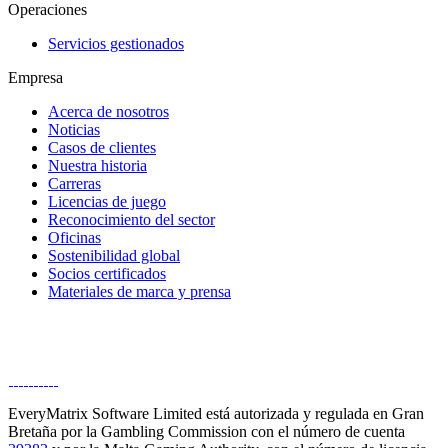
Operaciones
Servicios gestionados
Empresa
Acerca de nosotros
Noticias
Casos de clientes
Nuestra historia
Carreras
Licencias de juego
Reconocimiento del sector
Oficinas
Sostenibilidad global
Socios certificados
Materiales de marca y prensa
EveryMatrix Software Limited está autorizada y regulada en Gran
Bretaña por la Gambling Commission con el número de cuenta