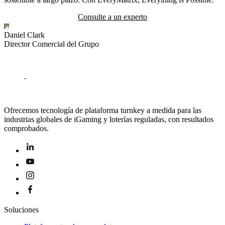
Consulte a un experto
Daniel Clark
R
Director Comercial del Grupo
D
Ofrecemos tecnología de plataforma turnkey a medida para las
industrias globales de iGaming y loterías reguladas, con resultados
comprobados.
Soluciones