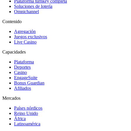
Plataforma turnkey completa
Soluciones de lotería
Omnichannel
Contenido
Agregación
Juegos exclusivos
Live Casino
Capacidades
Plataforma
Deportes
Casino
EngageSuite
Bonus Guardian
Afiliados
Mercados
Países nórdicos
Reino Unido
África
Latinoamérica