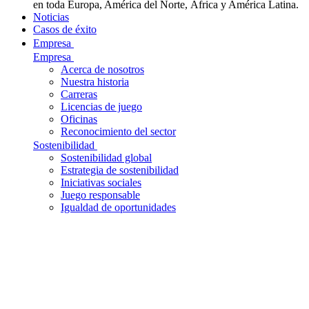
en toda Europa, América del Norte, África y América Latina.
Noticias
Casos de éxito
Empresa
Empresa
Acerca de nosotros
Nuestra historia
Carreras
Licencias de juego
Oficinas
Reconocimiento del sector
Sostenibilidad
Sostenibilidad global
Estrategia de sostenibilidad
Iniciativas sociales
Juego responsable
Igualdad de oportunidades