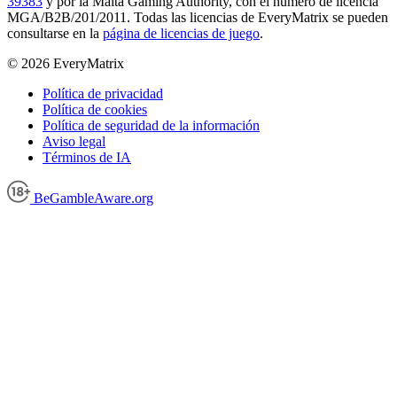
39383
y por la Malta Gaming Authority, con el número de licencia
MGA/B2B/201/2011. Todas las licencias de EveryMatrix se pueden
consultarse en la
página de licencias de juego
.
© 2026 EveryMatrix
Política de privacidad
Política de cookies
Política de seguridad de la información
Aviso legal
Términos de IA
BeGambleAware.org