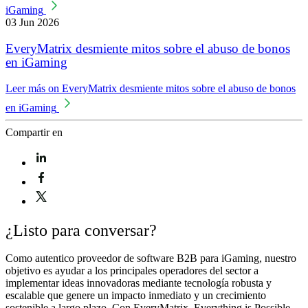
iGaming
03 Jun 2026
EveryMatrix desmiente mitos sobre el abuso de bonos
en iGaming
Leer más
on EveryMatrix desmiente mitos sobre el abuso de bonos
en iGaming
Compartir en
¿Listo para conversar?
Como autentico proveedor de software B2B para iGaming, nuestro
objetivo es ayudar a los principales operadores del sector a
implementar ideas innovadoras mediante tecnología robusta y
escalable que genere un impacto inmediato y un crecimiento
sostenible a largo plazo. Con EveryMatrix, Everything is Possible.