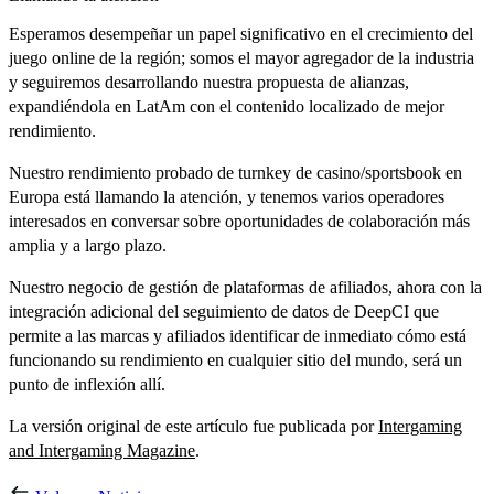
Esperamos desempeñar un papel significativo en el crecimiento del
juego online de la región; somos el mayor agregador de la industria
y seguiremos desarrollando nuestra propuesta de alianzas,
expandiéndola en LatAm con el contenido localizado de mejor
rendimiento.
Nuestro rendimiento probado de turnkey de casino/sportsbook en
Europa está llamando la atención, y tenemos varios operadores
interesados en conversar sobre oportunidades de colaboración más
amplia y a largo plazo.
Nuestro negocio de gestión de plataformas de afiliados, ahora con la
integración adicional del seguimiento de datos de DeepCI que
permite a las marcas y afiliados identificar de inmediato cómo está
funcionando su rendimiento en cualquier sitio del mundo, será un
punto de inflexión allí.
La versión original de este artículo fue publicada por
Intergaming
and Intergaming Magazine
.