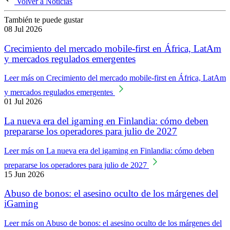
Volver a Noticias
También te puede gustar
08 Jul 2026
Crecimiento del mercado mobile-first en África, LatAm
y mercados regulados emergentes
Leer más
on Crecimiento del mercado mobile-first en África, LatAm
y mercados regulados emergentes
01 Jul 2026
La nueva era del igaming en Finlandia: cómo deben
prepararse los operadores para julio de 2027
Leer más
on La nueva era del igaming en Finlandia: cómo deben
prepararse los operadores para julio de 2027
15 Jun 2026
Abuso de bonos: el asesino oculto de los márgenes del
iGaming
Leer más
on Abuso de bonos: el asesino oculto de los márgenes del