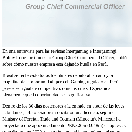
En una entrevista para las revistas Intergaming e Intergamingi,
Bobby Longhurst, nuestro Group Chief Commercial Officer, habló
sobre cómo nuestra empresa está dejando huella en Perú.
Brasil se ha llevado todos los titulares debido al tamaño y la
magnitud de la oportunidad, pero el iGaming regulado en Perú
parece ser igual de competitivo, o incluso más. Esperamos
plenamente que la oportunidad sea significativa.
Dentro de los 30 días posteriores a la entrada en vigor de las leyes
habilitantes, 145 operadores solicitaron una licencia, según el
Ministry of Foreign Trade and Tourism (Mincetur). Mincetur ha
proyectado que aproximadamente PEN3.8bn (€948m) en apuestas
se realizaron en 2022, y se estima que el juego online y el sports