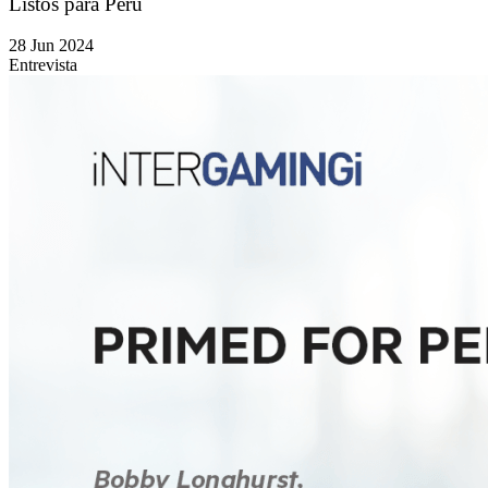
Listos para Perú
28 Jun 2024
Entrevista