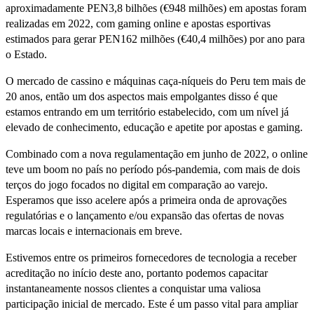
aproximadamente PEN3,8 bilhões (€948 milhões) em apostas foram
realizadas em 2022, com gaming online e apostas esportivas
estimados para gerar PEN162 milhões (€40,4 milhões) por ano para
o Estado.
O mercado de cassino e máquinas caça-níqueis do Peru tem mais de
20 anos, então um dos aspectos mais empolgantes disso é que
estamos entrando em um território estabelecido, com um nível já
elevado de conhecimento, educação e apetite por apostas e gaming.
Combinado com a nova regulamentação em junho de 2022, o online
teve um boom no país no período pós-pandemia, com mais de dois
terços do jogo focados no digital em comparação ao varejo.
Esperamos que isso acelere após a primeira onda de aprovações
regulatórias e o lançamento e/ou expansão das ofertas de novas
marcas locais e internacionais em breve.
Estivemos entre os primeiros fornecedores de tecnologia a receber
acreditação no início deste ano, portanto podemos capacitar
instantaneamente nossos clientes a conquistar uma valiosa
participação inicial de mercado. Este é um passo vital para ampliar