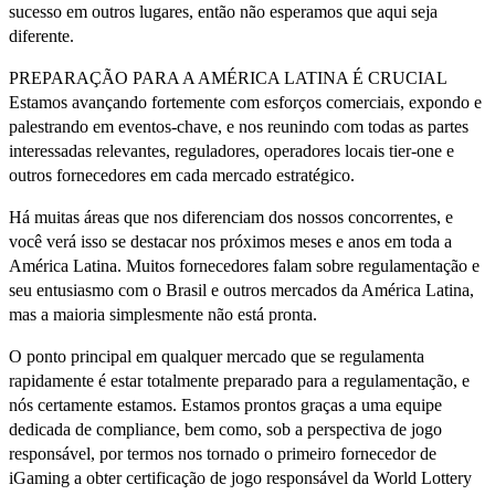
sucesso em outros lugares, então não esperamos que aqui seja
diferente.
PREPARAÇÃO PARA A AMÉRICA LATINA É CRUCIAL
Estamos avançando fortemente com esforços comerciais, expondo e
palestrando em eventos-chave, e nos reunindo com todas as partes
interessadas relevantes, reguladores, operadores locais tier-one e
outros fornecedores em cada mercado estratégico.
Há muitas áreas que nos diferenciam dos nossos concorrentes, e
você verá isso se destacar nos próximos meses e anos em toda a
América Latina. Muitos fornecedores falam sobre regulamentação e
seu entusiasmo com o Brasil e outros mercados da América Latina,
mas a maioria simplesmente não está pronta.
O ponto principal em qualquer mercado que se regulamenta
rapidamente é estar totalmente preparado para a regulamentação, e
nós certamente estamos. Estamos prontos graças a uma equipe
dedicada de compliance, bem como, sob a perspectiva de jogo
responsável, por termos nos tornado o primeiro fornecedor de
iGaming a obter certificação de jogo responsável da World Lottery