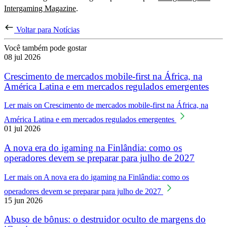
Intergaming Magazine
.
Voltar para Notícias
Você também pode gostar
08 jul 2026
Crescimento de mercados mobile-first na África, na
América Latina e em mercados regulados emergentes
Ler mais
on Crescimento de mercados mobile-first na África, na
América Latina e em mercados regulados emergentes
01 jul 2026
A nova era do igaming na Finlândia: como os
operadores devem se preparar para julho de 2027
Ler mais
on A nova era do igaming na Finlândia: como os
operadores devem se preparar para julho de 2027
15 jun 2026
Abuso de bônus: o destruidor oculto de margens do