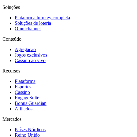
Soluções
Plataforma turnkey completa
Soluções de loteria
Omnichannel
Conteúdo
Agregação
Jogos exclusivos
Cassino ao vivo
Recursos
Plataforma
Esportes
Cassino
EngageSuite
Bonus Guardian
Afiliados
Mercados
Países Nórdicos
Reino Unido