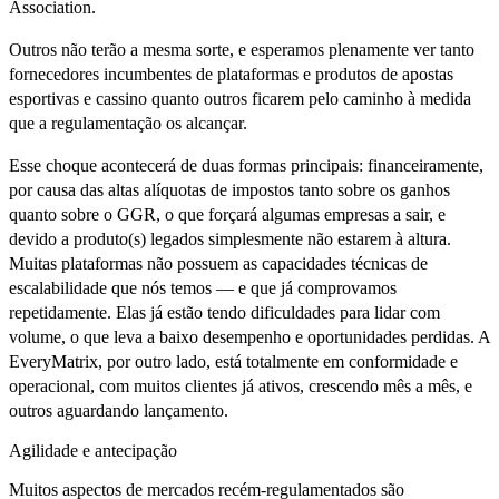
Association.
Outros não terão a mesma sorte, e esperamos plenamente ver tanto
fornecedores incumbentes de plataformas e produtos de apostas
esportivas e cassino quanto outros ficarem pelo caminho à medida
que a regulamentação os alcançar.
Esse choque acontecerá de duas formas principais: financeiramente,
por causa das altas alíquotas de impostos tanto sobre os ganhos
quanto sobre o GGR, o que forçará algumas empresas a sair, e
devido a produto(s) legados simplesmente não estarem à altura.
Muitas plataformas não possuem as capacidades técnicas de
escalabilidade que nós temos — e que já comprovamos
repetidamente. Elas já estão tendo dificuldades para lidar com
volume, o que leva a baixo desempenho e oportunidades perdidas. A
EveryMatrix, por outro lado, está totalmente em conformidade e
operacional, com muitos clientes já ativos, crescendo mês a mês, e
outros aguardando lançamento.
Agilidade e antecipação
Muitos aspectos de mercados recém-regulamentados são