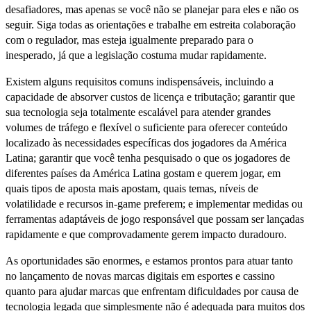
desafiadores, mas apenas se você não se planejar para eles e não os
seguir. Siga todas as orientações e trabalhe em estreita colaboração
com o regulador, mas esteja igualmente preparado para o
inesperado, já que a legislação costuma mudar rapidamente.
Existem alguns requisitos comuns indispensáveis, incluindo a
capacidade de absorver custos de licença e tributação; garantir que
sua tecnologia seja totalmente escalável para atender grandes
volumes de tráfego e flexível o suficiente para oferecer conteúdo
localizado às necessidades específicas dos jogadores da América
Latina; garantir que você tenha pesquisado o que os jogadores de
diferentes países da América Latina gostam e querem jogar, em
quais tipos de aposta mais apostam, quais temas, níveis de
volatilidade e recursos in-game preferem; e implementar medidas ou
ferramentas adaptáveis de jogo responsável que possam ser lançadas
rapidamente e que comprovadamente gerem impacto duradouro.
As oportunidades são enormes, e estamos prontos para atuar tanto
no lançamento de novas marcas digitais em esportes e cassino
quanto para ajudar marcas que enfrentam dificuldades por causa de
tecnologia legada que simplesmente não é adequada para muitos dos