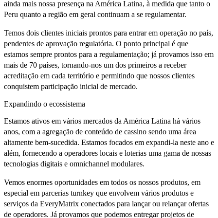
ainda mais nossa presença na América Latina, à medida que tanto o
Peru quanto a região em geral continuam a se regulamentar.
Temos dois clientes iniciais prontos para entrar em operação no país,
pendentes de aprovação regulatória. O ponto principal é que
estamos sempre prontos para a regulamentação; já provamos isso em
mais de 70 países, tornando-nos um dos primeiros a receber
acreditação em cada território e permitindo que nossos clientes
conquistem participação inicial de mercado.
Expandindo o ecossistema
Estamos ativos em vários mercados da América Latina há vários
anos, com a agregação de conteúdo de cassino sendo uma área
altamente bem-sucedida. Estamos focados em expandi-la neste ano e
além, fornecendo a operadores locais e loterias uma gama de nossas
tecnologias digitais e omnichannel modulares.
Vemos enormes oportunidades em todos os nossos produtos, em
especial em parcerias turnkey que envolvem vários produtos e
serviços da EveryMatrix conectados para lançar ou relançar ofertas
de operadores. Já provamos que podemos entregar projetos de