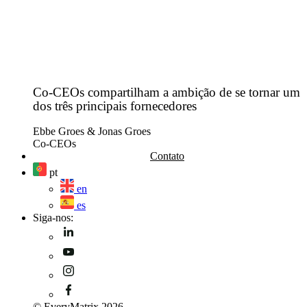
Co-CEOs compartilham a ambição de se tornar um
dos três principais fornecedores
Ebbe Groes & Jonas Groes
Co-CEOs
Contato
pt
en
es
Siga-nos:
© EveryMatrix 2026