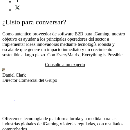
¿Listo para conversar?
Como autentico proveedor de software B2B para iGaming, nuestro
objetivo es ayudar a los principales operadores del sector a
implementar ideas innovadoras mediante tecnología robusta y
escalable que genere un impacto inmediato y un crecimiento
sostenible a largo plazo. Con EveryMatrix, Everything is Possible.
Consulte a un experto
Daniel Clark
R
Director Comercial del Grupo
D
Ofrecemos tecnología de plataforma turnkey a medida para las
industrias globales de iGaming y loterías reguladas, con resultados
comprobados.