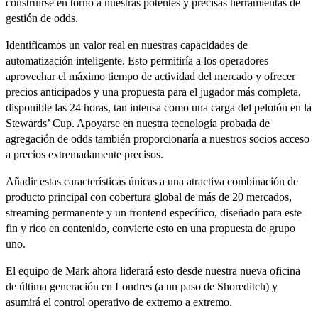
construirse en torno a nuestras potentes y precisas herramientas de
gestión de odds.
Identificamos un valor real en nuestras capacidades de
automatización inteligente. Esto permitiría a los operadores
aprovechar el máximo tiempo de actividad del mercado y ofrecer
precios anticipados y una propuesta para el jugador más completa,
disponible las 24 horas, tan intensa como una carga del pelotón en la
Stewards’ Cup. Apoyarse en nuestra tecnología probada de
agregación de odds también proporcionaría a nuestros socios acceso
a precios extremadamente precisos.
Añadir estas características únicas a una atractiva combinación de
producto principal con cobertura global de más de 20 mercados,
streaming permanente y un frontend específico, diseñado para este
fin y rico en contenido, convierte esto en una propuesta de grupo
uno.
El equipo de Mark ahora liderará esto desde nuestra nueva oficina
de última generación en Londres (a un paso de Shoreditch) y
asumirá el control operativo de extremo a extremo.