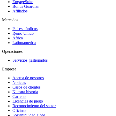
EngageSuite
Bonus Guardian
Afiliados
Mercados
Países nórdicos
Reino Unido
África
Latinoamérica
Operaciones
Servicios gestionados
Empresa
Acerca de nosotros
Noticias
Casos de clientes
Nuestra historia
Carreras
Licencias de juego
Reconocimiento del sector
Oficinas
Sostenibilidad global