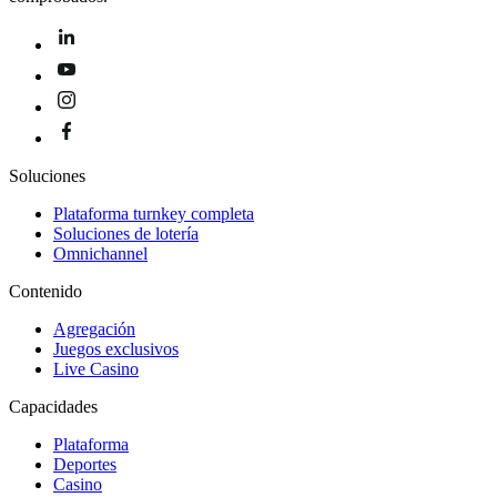
Soluciones
Plataforma turnkey completa
Soluciones de lotería
Omnichannel
Contenido
Agregación
Juegos exclusivos
Live Casino
Capacidades
Plataforma
Deportes
Casino