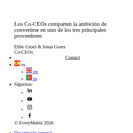
Los Co-CEOs comparten la ambición de
convertirse en uno de los tres principales
proveedores
Ebbe Groes & Jonas Groes
Co-CEOs
Contact
es
en
pt
Síguenos:
© EveryMatrix 2026
Descripción general