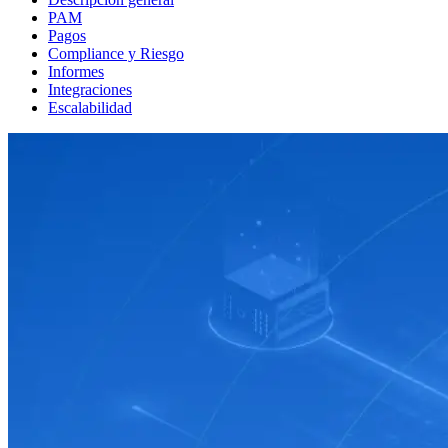
PAM
Pagos
Compliance y Riesgo
Informes
Integraciones
Escalabilidad