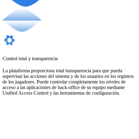
Control total y transparencia
La plataforma proporciona total transparencia para que pueda
supervisar las acciones del sistema y de los usuarios en los registros
de los jugadores. Puede controlar completamente los niveles de
acceso a las aplicaciones de back-office de su equipo mediante
Unified Access Control y las herramientas de configuración.