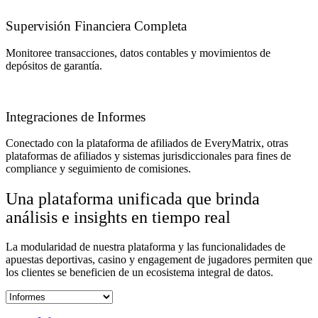
Supervisión Financiera Completa
Monitoree transacciones, datos contables y movimientos de
depósitos de garantía.
Integraciones
de Informes
Conectado con la plataforma de afiliados de EveryMatrix, otras
plataformas de afiliados y sistemas jurisdiccionales para fines de
compliance y seguimiento de comisiones.
Una plataforma unificada que brinda
análisis e
insights en tiempo real
La modularidad de nuestra plataforma y las funcionalidades de
apuestas deportivas, casino y
engagement de jugadores permiten que
los clientes se beneficien de un ecosistema integral de datos.