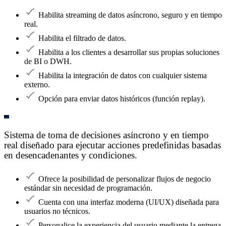
Habilita streaming de datos asíncrono, seguro y en tiempo
real.
Habilita el filtrado de datos.
Habilita a los clientes a desarrollar sus propias soluciones
de BI o DWH.
Habilita la integración de datos con cualquier sistema
externo.
Opción para enviar datos históricos (función replay).
Sistema de toma de decisiones asíncrono y en tiempo
real diseñado para ejecutar acciones predefinidas basadas
en desencadenantes y condiciones.
Ofrece la posibilidad de personalizar flujos de negocio
estándar sin necesidad de programación.
Cuenta con una interfaz moderna (UI/UX) diseñada para
usuarios no técnicos.
Personalice la experiencia del usuario mediante la entrega