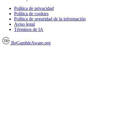
Política de privacidad
Política de cookies
Política de seguridad de la información
Aviso legal
Términos de IA
BeGambleAware.org