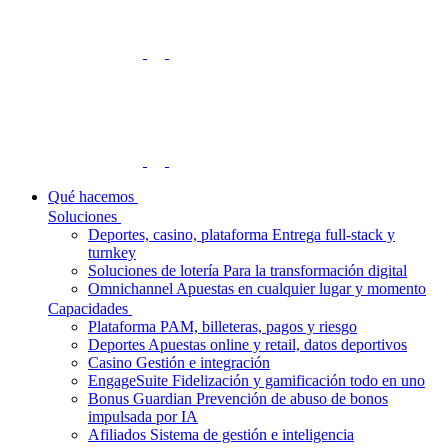
Qué hacemos
Soluciones
Deportes, casino, plataforma
Entrega full-stack y
turnkey
Soluciones de lotería
Para la transformación digital
Omnichannel
Apuestas en cualquier lugar y momento
Capacidades
Plataforma
PAM, billeteras, pagos y riesgo
Deportes
Apuestas online y retail, datos deportivos
Casino
Gestión e integración
EngageSuite
Fidelización y gamificación todo en uno
Bonus Guardian
Prevención de abuso de bonos
impulsada por IA
Afiliados
Sistema de gestión e inteligencia