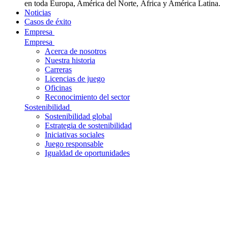
en toda Europa, América del Norte, África y América Latina.
Noticias
Casos de éxito
Empresa
Empresa
Acerca de nosotros
Nuestra historia
Carreras
Licencias de juego
Oficinas
Reconocimiento del sector
Sostenibilidad
Sostenibilidad global
Estrategia de sostenibilidad
Iniciativas sociales
Juego responsable
Igualdad de oportunidades