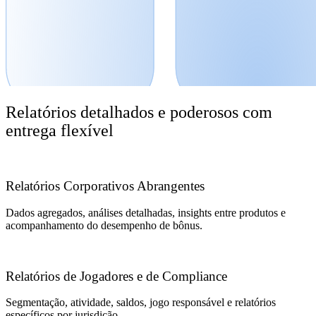
Relatórios detalhados e poderosos
com
entrega flexível
Relatórios Corporativos Abrangentes
Dados agregados, análises detalhadas, insights entre produtos e
acompanhamento do desempenho de bônus.
Relatórios de Jogadores e de Compliance
Segmentação, atividade, saldos, jogo responsável e relatórios
específicos por jurisdição