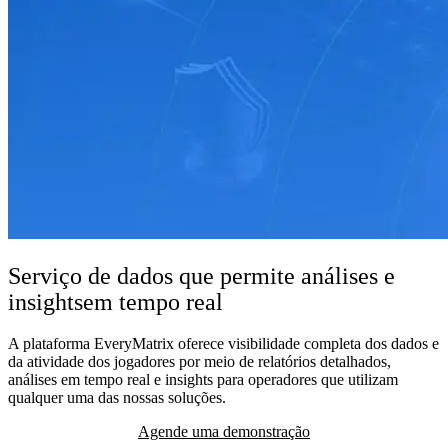
Serviço de dados que permite
análises e
insights
em tempo real
A plataforma EveryMatrix oferece visibilidade completa dos dados e
da atividade dos jogadores
por meio de relatórios detalhados,
análises em tempo real
e insights para operadores que utilizam
qualquer uma das nossas soluções.
Agende uma demonstração