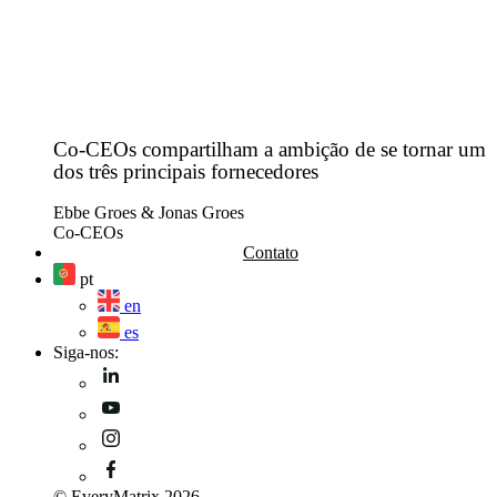
Co-CEOs compartilham a ambição de se tornar um
dos três principais fornecedores
Ebbe Groes & Jonas Groes
Co-CEOs
Contato
pt
en
es
Siga-nos:
© EveryMatrix 2026