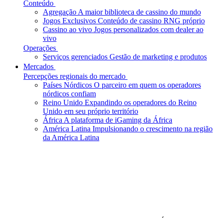
Conteúdo
Agregação
A maior biblioteca de cassino do mundo
Jogos Exclusivos
Conteúdo de cassino RNG próprio
Cassino ao vivo
Jogos personalizados com dealer ao
vivo
Operações
Serviços gerenciados
Gestão de marketing e produtos
Mercados
Percepções regionais do mercado
Países Nórdicos
O parceiro em quem os operadores
nórdicos confiam
Reino Unido
Expandindo os operadores do Reino
Unido em seu próprio território
África
A plataforma de iGaming da África
América Latina
Impulsionando o crescimento na região
da América Latina