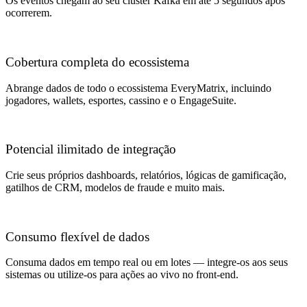
Os eventos chegam ao seu cluster Kafka em até 5 segundos após
ocorrerem.
Cobertura completa do ecossistema
Abrange dados de todo o ecossistema EveryMatrix, incluindo
jogadores, wallets, esportes, cassino e o EngageSuite.
Potencial ilimitado de integração
Crie seus próprios dashboards, relatórios, lógicas de gamificação,
gatilhos de CRM, modelos de fraude e muito mais.
Consumo flexível de dados
Consuma dados em tempo real ou em lotes — integre-os aos seus
sistemas ou utilize-os para ações ao vivo no front-end.