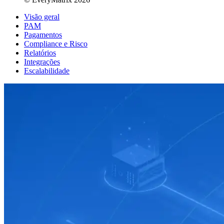
Visão geral
PAM
Pagamentos
Compliance e Risco
Relatórios
Integrações
Escalabilidade