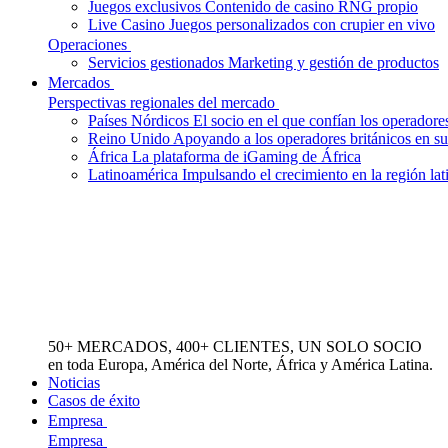
Juegos exclusivos
Contenido de casino RNG propio
Live Casino
Juegos personalizados con crupier en vivo
Operaciones
Servicios gestionados
Marketing y gestión de productos
Mercados
Perspectivas regionales del mercado
Países Nórdicos
El socio en el que confían los operadore
Reino Unido
Apoyando a los operadores británicos en su
África
La plataforma de iGaming de África
Latinoamérica
Impulsando el crecimiento en la región la
50+ MERCADOS, 400+ CLIENTES, UN SOLO SOCIO
en toda Europa, América del Norte, África y América Latina.
Noticias
Casos de éxito
Empresa
Empresa