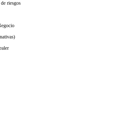
n de riesgos
 Negocio
nativas)
aler