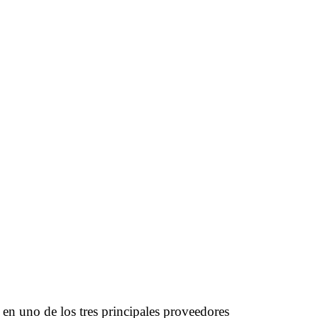
n uno de los tres principales proveedores