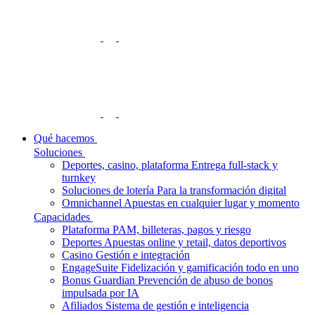
Qué hacemos
Soluciones
Deportes, casino, plataforma
Entrega full-stack y
turnkey
Soluciones de lotería
Para la transformación digital
Omnichannel
Apuestas en cualquier lugar y momento
Capacidades
Plataforma
PAM, billeteras, pagos y riesgo
Deportes
Apuestas online y retail, datos deportivos
Casino
Gestión e integración
EngageSuite
Fidelización y gamificación todo en uno
Bonus Guardian
Prevención de abuso de bonos
impulsada por IA
Afiliados
Sistema de gestión e inteligencia