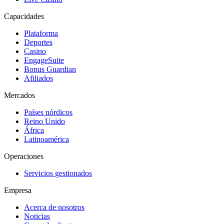
Capacidades
Plataforma
Deportes
Casino
EngageSuite
Bonus Guardian
Afiliados
Mercados
Países nórdicos
Reino Unido
África
Latinoamérica
Operaciones
Servicios gestionados
Empresa
Acerca de nosotros
Noticias