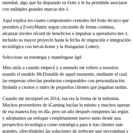
mundial, algo que ha disparado su éxito y le ha permitido asociarse
con múltiples grandes marcas tier-1.
Aquí explica los cuatro componentes centrales del éxito técnico que
permiten a EveryMatrix seguir creciendo de forma continua,
alcanzar niveles récord de beneficios e impulsar a operadores tier-1,
incluido su mayor proyecto hasta la fecha de migración e integración
tecnológica con bet-at-home y la Hungarian Lottery.
Seleccione su estrategia y manténgase ágil
Miro atrás a cuando empecé y a menudo me refiero a nosotros
usando el modelo McDonalds de aquel momento, mediante el cual
las empresas ofrecían productos comparables con personalización
limitada a cientos o miles de pequeños clientes que pagaban tarifas.
Cuando me incorporé en 2014, esa era la forma de la industria.
Muchos proveedores de iGaming hacían lo mismo y muchos operan
de esa manera hoy en día, pero un año después rompimos las reglas
y adoptamos un enfoque completamente nuevo tanto desde una
perspectiva tecnológica como estratégica para ir tras clientes más
grandes, ofreciéndoles las soluciones de software que necesitaban y