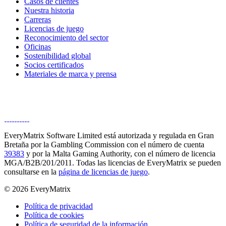
Casos de clientes
Nuestra historia
Carreras
Licencias de juego
Reconocimiento del sector
Oficinas
Sostenibilidad global
Socios certificados
Materiales de marca y prensa
EveryMatrix Software Limited está autorizada y regulada en Gran
Bretaña por la Gambling Commission con el número de cuenta
39383
y por la Malta Gaming Authority, con el número de licencia
MGA/B2B/201/2011. Todas las licencias de EveryMatrix se pueden
consultarse en la
página de licencias de juego
.
© 2026 EveryMatrix
Política de privacidad
Política de cookies
Política de seguridad de la información