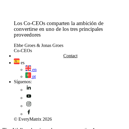
Los Co-CEOs comparten la ambición de
convertirse en uno de los tres principales
proveedores
Ebbe Groes & Jonas Groes
Co-CEOs
Contact
es
en
pt
Síguenos:
© EveryMatrix 2026