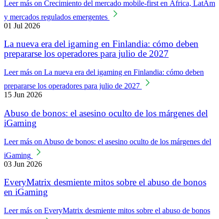
Leer más
on Crecimiento del mercado mobile-first en África, LatAm
y mercados regulados emergentes
01 Jul 2026
La nueva era del igaming en Finlandia: cómo deben
prepararse los operadores para julio de 2027
Leer más
on La nueva era del igaming en Finlandia: cómo deben
prepararse los operadores para julio de 2027
15 Jun 2026
Abuso de bonos: el asesino oculto de los márgenes del
iGaming
Leer más
on Abuso de bonos: el asesino oculto de los márgenes del
iGaming
03 Jun 2026
EveryMatrix desmiente mitos sobre el abuso de bonos
en iGaming
Leer más
on EveryMatrix desmiente mitos sobre el abuso de bonos