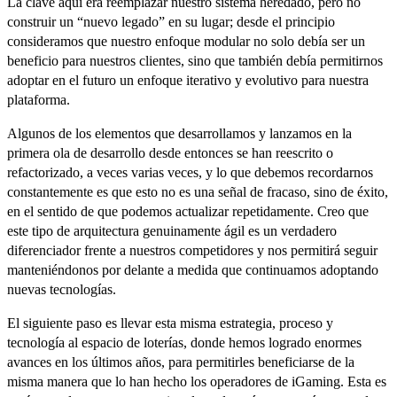
La clave aquí era reemplazar nuestro sistema heredado, pero no
construir un “nuevo legado” en su lugar; desde el principio
consideramos que nuestro enfoque modular no solo debía ser un
beneficio para nuestros clientes, sino que también debía permitirnos
adoptar en el futuro un enfoque iterativo y evolutivo para nuestra
plataforma.
Algunos de los elementos que desarrollamos y lanzamos en la
primera ola de desarrollo desde entonces se han reescrito o
refactorizado, a veces varias veces, y lo que debemos recordarnos
constantemente es que esto no es una señal de fracaso, sino de éxito,
en el sentido de que podemos actualizar repetidamente. Creo que
este tipo de arquitectura genuinamente ágil es un verdadero
diferenciador frente a nuestros competidores y nos permitirá seguir
manteniéndonos por delante a medida que continuamos adoptando
nuevas tecnologías.
El siguiente paso es llevar esta misma estrategia, proceso y
tecnología al espacio de loterías, donde hemos logrado enormes
avances en los últimos años, para permitirles beneficiarse de la
misma manera que lo han hecho los operadores de iGaming. Esta es