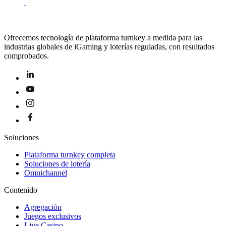
Ofrecemos tecnología de plataforma turnkey a medida para las
industrias globales de iGaming y loterías reguladas, con resultados
comprobados.
Soluciones
Plataforma turnkey completa
Soluciones de lotería
Omnichannel
Contenido
Agregación
Juegos exclusivos
Live Casino