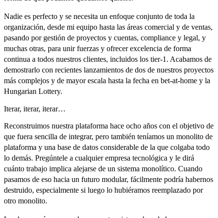
Nadie es perfecto y se necesita un enfoque conjunto de toda la
organización, desde mi equipo hasta las áreas comercial y de ventas,
pasando por gestión de proyectos y cuentas, compliance y legal, y
muchas otras, para unir fuerzas y ofrecer excelencia de forma
continua a todos nuestros clientes, incluidos los tier-1. Acabamos de
demostrarlo con recientes lanzamientos de dos de nuestros proyectos
más complejos y de mayor escala hasta la fecha en bet-at-home y la
Hungarian Lottery.
Iterar, iterar, iterar…
Reconstruimos nuestra plataforma hace ocho años con el objetivo de
que fuera sencilla de integrar, pero también teníamos un monolito de
plataforma y una base de datos considerable de la que colgaba todo
lo demás. Pregúntele a cualquier empresa tecnológica y le dirá
cuánto trabajo implica alejarse de un sistema monolítico. Cuando
pasamos de eso hacia un futuro modular, fácilmente podría habernos
destruido, especialmente si luego lo hubiéramos reemplazado por
otro monolito.