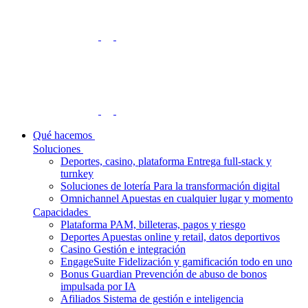
Qué hacemos
Soluciones
Deportes, casino, plataforma
Entrega full-stack y
turnkey
Soluciones de lotería
Para la transformación digital
Omnichannel
Apuestas en cualquier lugar y momento
Capacidades
Plataforma
PAM, billeteras, pagos y riesgo
Deportes
Apuestas online y retail, datos deportivos
Casino
Gestión e integración
EngageSuite
Fidelización y gamificación todo en uno
Bonus Guardian
Prevención de abuso de bonos
impulsada por IA
Afiliados
Sistema de gestión e inteligencia