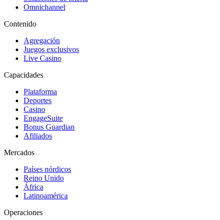
Omnichannel
Contenido
Agregación
Juegos exclusivos
Live Casino
Capacidades
Plataforma
Deportes
Casino
EngageSuite
Bonus Guardian
Afiliados
Mercados
Países nórdicos
Reino Unido
África
Latinoamérica
Operaciones