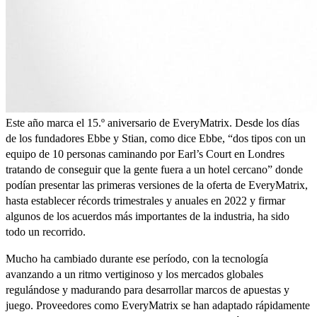
Este año marca el 15.º aniversario de EveryMatrix. Desde los días
de los fundadores Ebbe y Stian, como dice Ebbe, “dos tipos con un
equipo de 10 personas caminando por Earl’s Court en Londres
tratando de conseguir que la gente fuera a un hotel cercano” donde
podían presentar las primeras versiones de la oferta de EveryMatrix,
hasta establecer récords trimestrales y anuales en 2022 y firmar
algunos de los acuerdos más importantes de la industria, ha sido
todo un recorrido.
Mucho ha cambiado durante ese período, con la tecnología
avanzando a un ritmo vertiginoso y los mercados globales
regulándose y madurando para desarrollar marcos de apuestas y
juego. Proveedores como EveryMatrix se han adaptado rápidamente