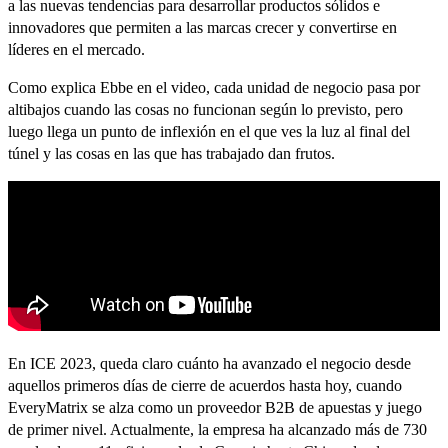
a las nuevas tendencias para desarrollar productos sólidos e
innovadores que permiten a las marcas crecer y convertirse en
líderes en el mercado.
Como explica Ebbe en el video, cada unidad de negocio pasa por
altibajos cuando las cosas no funcionan según lo previsto, pero
luego llega un punto de inflexión en el que ves la luz al final del
túnel y las cosas en las que has trabajado dan frutos.
En ICE 2023, queda claro cuánto ha avanzado el negocio desde
aquellos primeros días de cierre de acuerdos hasta hoy, cuando
EveryMatrix se alza como un proveedor B2B de apuestas y juego
de primer nivel. Actualmente, la empresa ha alcanzado más de 730