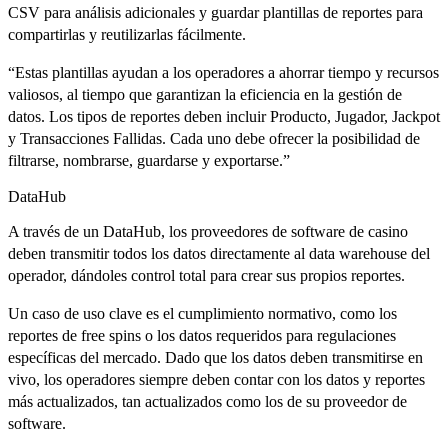
CSV para análisis adicionales y guardar plantillas de reportes para
compartirlas y reutilizarlas fácilmente.
“Estas plantillas ayudan a los operadores a ahorrar tiempo y recursos
valiosos, al tiempo que garantizan la eficiencia en la gestión de
datos. Los tipos de reportes deben incluir Producto, Jugador, Jackpot
y Transacciones Fallidas. Cada uno debe ofrecer la posibilidad de
filtrarse, nombrarse, guardarse y exportarse.”
DataHub
A través de un DataHub, los proveedores de software de casino
deben transmitir todos los datos directamente al data warehouse del
operador, dándoles control total para crear sus propios reportes.
Un caso de uso clave es el cumplimiento normativo, como los
reportes de free spins o los datos requeridos para regulaciones
específicas del mercado. Dado que los datos deben transmitirse en
vivo, los operadores siempre deben contar con los datos y reportes
más actualizados, tan actualizados como los de su proveedor de
software.