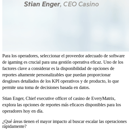
Para los operadores, seleccionar el proveedor adecuado de software
de igaming es crucial para una gestión operativa eficaz. Uno de los
factores clave a considerar es la disponibilidad de opciones de
reportes altamente personalizables que puedan proporcionar
desgloses detallados de los KPI operativos y de producto, lo que
permite una toma de decisiones basada en datos.
Stian Enger, Chief executive officer of casino de EveryMatrix,
explora las opciones de reportes más eficaces disponibles para los
operadores hoy en día.
¿Qué áreas tienen el mayor impacto al buscar escalar las operaciones
rápidamente?