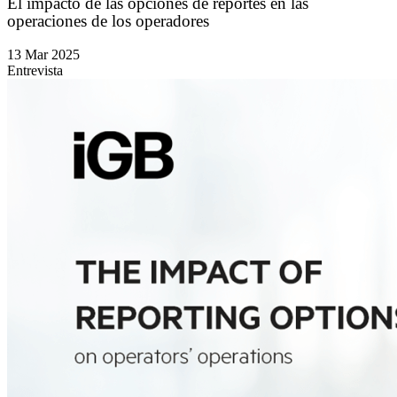
El impacto de las opciones de reportes en las
operaciones de los operadores
13 Mar 2025
Entrevista