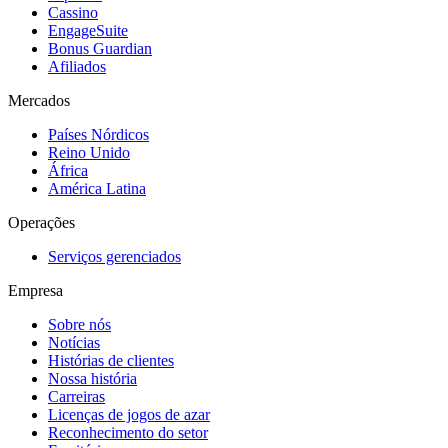
Cassino
EngageSuite
Bonus Guardian
Afiliados
Mercados
Países Nórdicos
Reino Unido
África
América Latina
Operações
Serviços gerenciados
Empresa
Sobre nós
Notícias
Histórias de clientes
Nossa história
Carreiras
Licenças de jogos de azar
Reconhecimento do setor