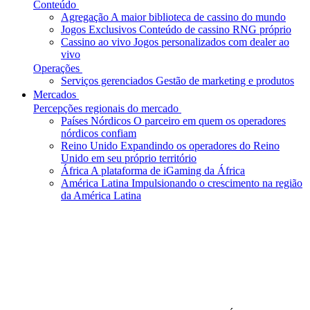
Conteúdo
Agregação
A maior biblioteca de cassino do mundo
Jogos Exclusivos
Conteúdo de cassino RNG próprio
Cassino ao vivo
Jogos personalizados com dealer ao
vivo
Operações
Serviços gerenciados
Gestão de marketing e produtos
Mercados
Percepções regionais do mercado
Países Nórdicos
O parceiro em quem os operadores
nórdicos confiam
Reino Unido
Expandindo os operadores do Reino
Unido em seu próprio território
África
A plataforma de iGaming da África
América Latina
Impulsionando o crescimento na região
da América Latina