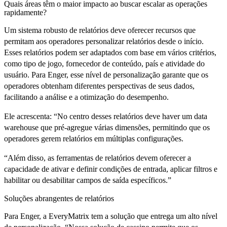
Quais áreas têm o maior impacto ao buscar escalar as operações
rapidamente?
Um sistema robusto de relatórios deve oferecer recursos que
permitam aos operadores personalizar relatórios desde o início.
Esses relatórios podem ser adaptados com base em vários critérios,
como tipo de jogo, fornecedor de conteúdo, país e atividade do
usuário. Para Enger, esse nível de personalização garante que os
operadores obtenham diferentes perspectivas de seus dados,
facilitando a análise e a otimização do desempenho.
Ele acrescenta: “No centro desses relatórios deve haver um data
warehouse que pré-agregue várias dimensões, permitindo que os
operadores gerem relatórios em múltiplas configurações.
“Além disso, as ferramentas de relatórios devem oferecer a
capacidade de ativar e definir condições de entrada, aplicar filtros e
habilitar ou desabilitar campos de saída específicos.”
Soluções abrangentes de relatórios
Para Enger, a EveryMatrix tem a solução que entrega um alto nível