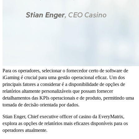
Para os operadores, selecionar o fornecedor certo de software de
iGaming é crucial para uma gestão operacional eficaz. Um dos
principais fatores a considerar é a disponibilidade de opções de
relatórios altamente personalizáveis que possam fornecer
detalhamentos das KPIs operacionais e de produto, permitindo uma
tomada de decisão orientada por dados.
Stian Enger, Chief executive officer of casino da EveryMatrix,
explora as opções de relatórios mais eficazes disponíveis para os
operadores atualmente.