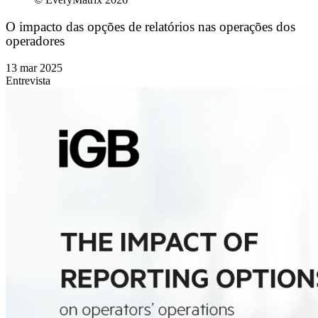
O impacto das opções de relatórios nas operações dos
operadores
13 mar 2025
Entrevista