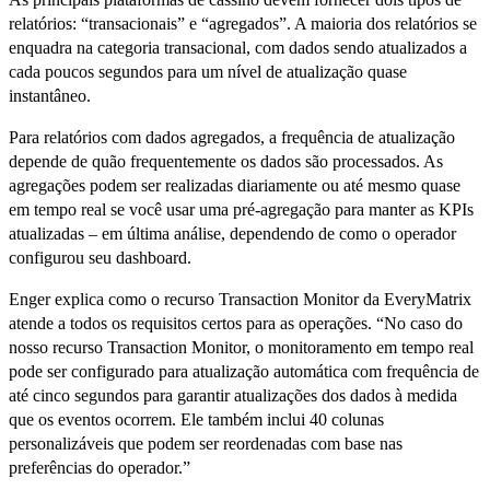
relatórios: “transacionais” e “agregados”. A maioria dos relatórios se
enquadra na categoria transacional, com dados sendo atualizados a
cada poucos segundos para um nível de atualização quase
instantâneo.
Para relatórios com dados agregados, a frequência de atualização
depende de quão frequentemente os dados são processados. As
agregações podem ser realizadas diariamente ou até mesmo quase
em tempo real se você usar uma pré-agregação para manter as KPIs
atualizadas – em última análise, dependendo de como o operador
configurou seu dashboard.
Enger explica como o recurso Transaction Monitor da EveryMatrix
atende a todos os requisitos certos para as operações. “No caso do
nosso recurso Transaction Monitor, o monitoramento em tempo real
pode ser configurado para atualização automática com frequência de
até cinco segundos para garantir atualizações dos dados à medida
que os eventos ocorrem. Ele também inclui 40 colunas
personalizáveis que podem ser reordenadas com base nas
preferências do operador.”