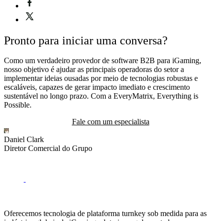
Pronto para iniciar uma conversa?
Como um verdadeiro provedor de software B2B para iGaming,
nosso objetivo é ajudar as principais operadoras do setor a
implementar ideias ousadas por meio de tecnologias robustas e
escaláveis, capazes de gerar impacto imediato e crescimento
sustentável no longo prazo. Com a EveryMatrix, Everything is
Possible.
Fale com um especialista
Daniel Clark
R
Diretor Comercial do Grupo
D
Oferecemos tecnologia de plataforma turnkey sob medida para as