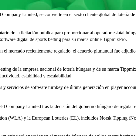
eld Company Limited,
se convierte en el sexto cliente global de lotería 
rio de la licitación pública para proporcionar al operador estatal hún
software digital de sports betting para su marca online TippmixPro.
g en el mercado recientemente regulado, el acuerdo plurianual fue adjud
 betting de la empresa nacional de lotería húngara y de su marca Tippm
ctividad, estabilidad y escalabilidad.
 servicios de software turnkey de última generación en player account
ld Company Limited tras la decisión del gobierno húngaro de regular el 
tion (WLA) y la European Lotteries (EL), incluidos Norsk Tipping (No