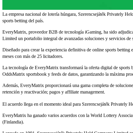
La empresa nacional de lotería húngara, Szerencsejáték Privately H
sports betting del país.
EveryMatrix, proveedor B2B de tecnología iGaming, ha sido adjudicata
Limited un portafolio integral de avanzadas soluciones y servicios de 
Diseñado para crear la experiencia definitiva de online sports bettin
meses con más de 25 licitadores.
La tecnología de EveryMatrix transformará la oferta digital de sports
OddsMatrix sportsbook y feeds de datos, garantizando la máxima produ
Además, EveryMatrix proporcionará una gama completa de soluciones y
retención y reactivación; pagos y affiliate management.
El acuerdo llega en el momento ideal para Szerencsejáték Privately He
EveryMatrix ha ganado varios acuerdos con la World Lottery Associa
(Finlandia).