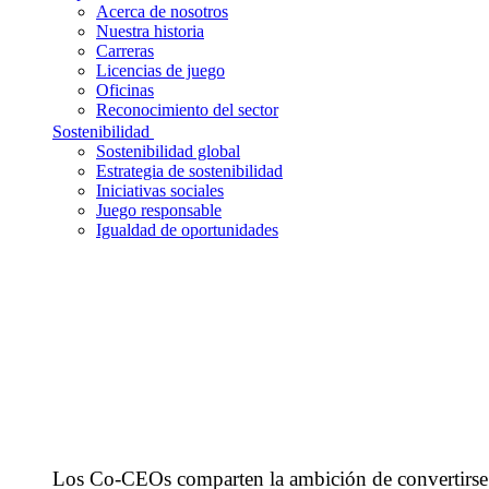
Acerca de nosotros
Nuestra historia
Carreras
Licencias de juego
Oficinas
Reconocimiento del sector
Sostenibilidad
Sostenibilidad global
Estrategia de sostenibilidad
Iniciativas sociales
Juego responsable
Igualdad de oportunidades
Los Co-CEOs comparten la ambición de convertirse e