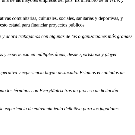
 y una de las mayores empresas del país. Es miembro de la WLA y
ivas comunitarias, culturales, sociales, sanitarias y deportivas, y
sto estatal para financiar proyectos públicos.
as y ahora trabajamos con algunas de las organizaciones más grandes
 y experiencia en múltiples áreas, desde sportsbook y player
operativa y experiencia hayan destacado. Estamos encantados de
o los términos con EveryMatrix tras un proceso de licitación
 experiencia de entretenimiento definitiva para los jugadores