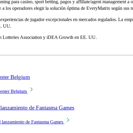
aming para casino, sport betting, pagos y affiliate/agent management a 
e a los operadores elegir la solución óptima de EveryMatrix según sus n
er experiencias de jugador excepcionales en mercados regulados. La emp
E. UU.
an Lotteries Association y iDEA Growth en EE. UU.
enter Belgium
center Belgium
l lanzamiento de Fantasma Games
el lanzamiento de Fantasma Games