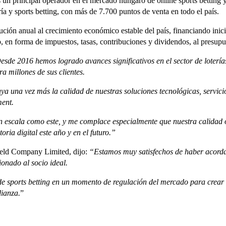
un principal operador en el mercado húngaro de online sports betting
ería y sports betting, con más de 7.700 puntos de venta en todo el país.
ión anual al crecimiento económico estable del país, financiando iniciat
 en forma de impuestos, tasas, contribuciones y dividendos, al presupue
esde 2016 hemos logrado avances significativos en el sector de loterí
a millones de sus clientes.
una vez más la calidad de nuestras soluciones tecnológicas, servicios
ment.
n escala como este, y me complace especialmente que nuestra calidad 
ia digital este año y en el futuro.”
 Held Company Limited
,
dijo:
“Estamos muy satisfechos de haber acordad
onado al socio ideal.
 sports betting en un momento de regulación del mercado para crear la
lianza.
”