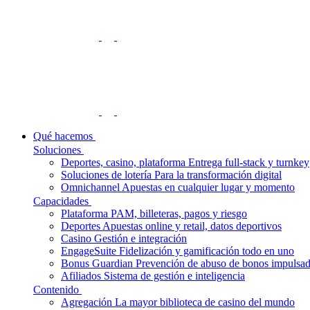
Qué hacemos
Soluciones
Deportes, casino, plataforma
Entrega full-stack y turnkey
Soluciones de lotería
Para la transformación digital
Omnichannel
Apuestas en cualquier lugar y momento
Capacidades
Plataforma
PAM, billeteras, pagos y riesgo
Deportes
Apuestas online y retail, datos deportivos
Casino
Gestión e integración
EngageSuite
Fidelización y gamificación todo en uno
Bonus Guardian
Prevención de abuso de bonos impulsad
Afiliados
Sistema de gestión e inteligencia
Contenido
Agregación
La mayor biblioteca de casino del mundo