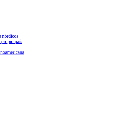
s nórdicos
 propio país
tinoamericana