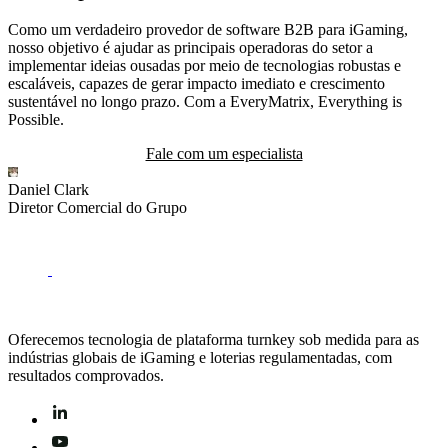
Como um verdadeiro provedor de software B2B para iGaming,
nosso objetivo é ajudar as principais operadoras do setor a
implementar ideias ousadas por meio de tecnologias robustas e
escaláveis, capazes de gerar impacto imediato e crescimento
sustentável no longo prazo. Com a EveryMatrix, Everything is
Possible.
Fale com um especialista
Daniel Clark
R
Diretor Comercial do Grupo
D
Oferecemos tecnologia de plataforma turnkey sob medida para as
indústrias globais de iGaming e loterias regulamentadas, com
resultados comprovados.