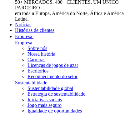
50+ MERCADOS, 400+ CLIENTES, UM ÚNICO
PARCEIRO
em toda a Europa, América do Norte, África e América
Latina.
Notícias
Histórias de clientes
Empresa
Empresa
Sobre nós
Nossa história
Carreiras
Licenças de jogos de azar
Escritórios
Reconhecimento do setor
Sustentabilidade
Sustentabilidade global
Estratégia de sustentabilidade
Iniciativas sociais
Jogo mais seguro
Igualdade de oportunidades