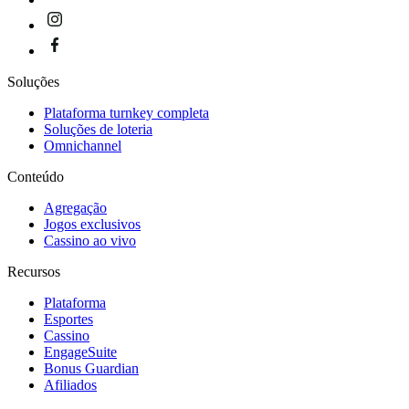
Soluções
Plataforma turnkey completa
Soluções de loteria
Omnichannel
Conteúdo
Agregação
Jogos exclusivos
Cassino ao vivo
Recursos
Plataforma
Esportes
Cassino
EngageSuite
Bonus Guardian
Afiliados