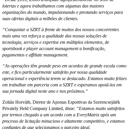
loterias e agora trabalhamos com algumas das maiores
organizações do mundo, impulsionando e prestando serviços para
suas ofertas digitais a milhões de clientes.
“Conquistar a SZRT à frente de muitos dos nossos concorrentes
mais uma vez reforça a qualidade das nossas soluções de
tecnologia, serviços e expertise em múltiplos elementos, de
sportsbook e player account management a bonificação,
pagamentos e affiliate management.
“As operações têm grande peso em acordos de grande escala como
este, e fico particularmente satisfeito por nossa qualidade
operacional e experiência terem se destacado. Estamos muito felizes
em trabalhar em parceria com a SZRT e esperamos apoiá-los em
sua jornada digital neste ano e nos próximos.”
Zoltán Horváth, Diretor de Apostas Esportivas da
Szerencsejáték
Privately Held Company Limited
,
disse:
“Estamos muito satisfeitos
por termos chegado a um acordo com a EveryMatrix após um
processo de licitação minucioso e altamente competitivo, e estamos
confiantes de que selecionamos o parceiro ideal.