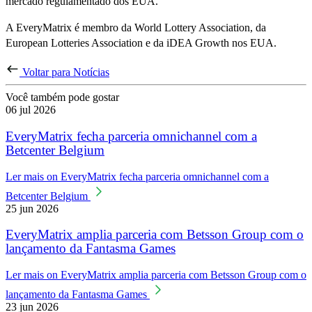
mercado regulamentado dos EUA.
A EveryMatrix é membro da World Lottery Association, da
European Lotteries Association e da iDEA Growth nos EUA.
Voltar para Notícias
Você também pode gostar
06 jul 2026
EveryMatrix fecha parceria omnichannel com a
Betcenter Belgium
Ler mais
on EveryMatrix fecha parceria omnichannel com a
Betcenter Belgium
25 jun 2026
EveryMatrix amplia parceria com Betsson Group com o
lançamento da Fantasma Games
Ler mais
on EveryMatrix amplia parceria com Betsson Group com o
lançamento da Fantasma Games
23 jun 2026