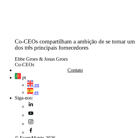
Co-CEOs compartilham a ambição de se tornar um
dos três principais fornecedores
Ebbe Groes & Jonas Groes
Co-CEOs
Contato
pt
en
es
Siga-nos:
© EveryMatrix 2026