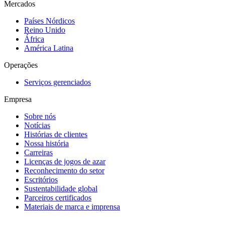
Mercados
Países Nórdicos
Reino Unido
África
América Latina
Operações
Serviços gerenciados
Empresa
Sobre nós
Notícias
Histórias de clientes
Nossa história
Carreiras
Licenças de jogos de azar
Reconhecimento do setor
Escritórios
Sustentabilidade global
Parceiros certificados
Materiais de marca e imprensa