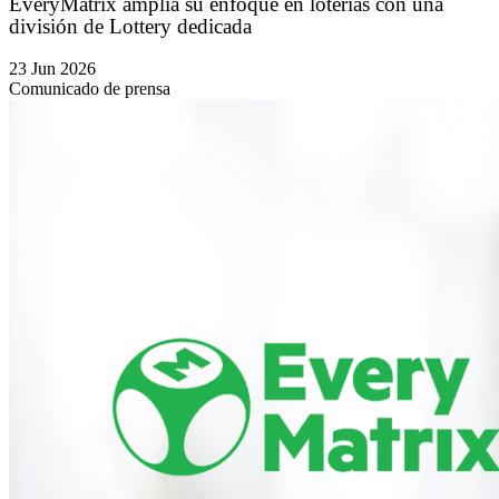
EveryMatrix amplía su enfoque en loterías con una
división de Lottery dedicada
23 Jun 2026
Comunicado de prensa