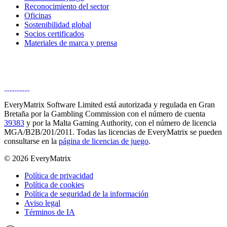
Reconocimiento del sector
Oficinas
Sostenibilidad global
Socios certificados
Materiales de marca y prensa
EveryMatrix Software Limited está autorizada y regulada en Gran
Bretaña por la Gambling Commission con el número de cuenta
39383
y por la Malta Gaming Authority, con el número de licencia
MGA/B2B/201/2011. Todas las licencias de EveryMatrix se pueden
consultarse en la
página de licencias de juego
.
© 2026 EveryMatrix
Política de privacidad
Política de cookies
Política de seguridad de la información
Aviso legal
Términos de IA