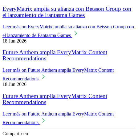
EveryMatrix amplía su alianza con Betsson Group con
el lanzamiento de Fantasma Games
Leer más
on EveryMatrix amplía su alianza con Betsson Group con
el lanzamiento de Fantasma Games
18 Jun 2026
Future Anthem amplía EveryMatrix Content
Recommendations
Leer más
on Future Anthem amplía EveryMatrix Content
Recommendations
18 Jun 2026
Future Anthem amplía EveryMatrix Content
Recommendations
Leer más
on Future Anthem amplía EveryMatrix Content
Recommendations
Compartir en