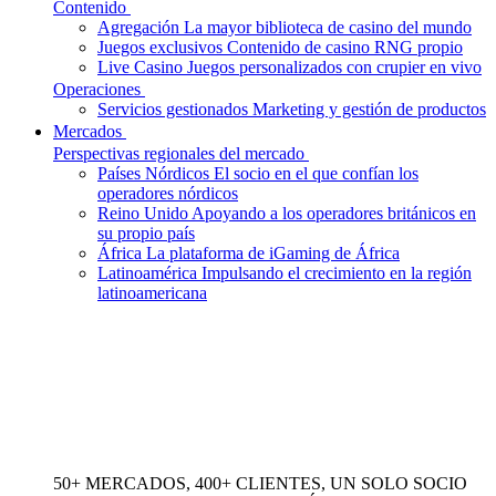
Contenido
Agregación
La mayor biblioteca de casino del mundo
Juegos exclusivos
Contenido de casino RNG propio
Live Casino
Juegos personalizados con crupier en vivo
Operaciones
Servicios gestionados
Marketing y gestión de productos
Mercados
Perspectivas regionales del mercado
Países Nórdicos
El socio en el que confían los
operadores nórdicos
Reino Unido
Apoyando a los operadores británicos en
su propio país
África
La plataforma de iGaming de África
Latinoamérica
Impulsando el crecimiento en la región
latinoamericana
50+ MERCADOS, 400+ CLIENTES, UN SOLO SOCIO