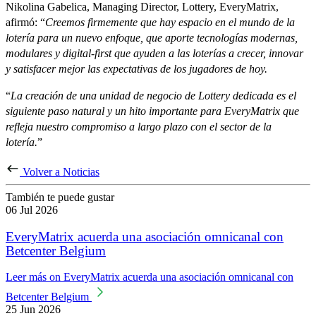
Nikolina Gabelica, Managing Director, Lottery, EveryMatrix
,
afirmó: “
Creemos firmemente que hay espacio en el mundo de la
lotería para un nuevo enfoque, que aporte tecnologías modernas,
modulares y digital-first que ayuden a las loterías a crecer, innovar
y satisfacer mejor las expectativas de los jugadores de hoy.
“
La creación de una unidad de negocio de Lottery dedicada es el
siguiente paso natural y un hito importante para EveryMatrix que
refleja nuestro compromiso a largo plazo con el sector de la
lotería.
”
Volver a Noticias
También te puede gustar
06 Jul 2026
EveryMatrix acuerda una asociación omnicanal con
Betcenter Belgium
Leer más
on EveryMatrix acuerda una asociación omnicanal con
Betcenter Belgium
25 Jun 2026