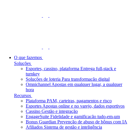
O que fazemos
Soluções
Esportes, cassino, plataforma
Entrega full-stack e
turnkey
Soluções de loteria
Para transformação digital
Omnichannel
Apostas em qualquer lugar, a qualquer
hora
Recursos
Plataforma
PAM, carteiras, pagamentos e risco
Esportes
Apostas online e no varejo, dados esportivos
Cassino
Gestão e integração
EngageSuite
Fidelidade e gamificação tudo-em-um
Bonus Guardian
Prevenção de abuso de bônus com IA
Afiliados
Sistema de gestão e inteligência