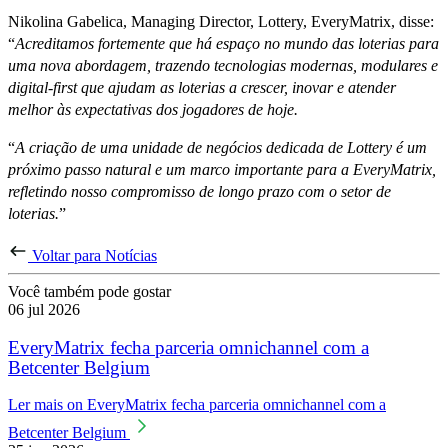
Nikolina Gabelica, Managing Director, Lottery, EveryMatrix
, disse:
“
Acreditamos fortemente que há espaço no mundo das loterias para
uma nova abordagem, trazendo tecnologias modernas, modulares e
digital-first que ajudam as loterias a crescer, inovar e atender
melhor às expectativas dos jogadores de hoje.
“
A criação de uma unidade de negócios dedicada de Lottery é um
próximo passo natural e um marco importante para a EveryMatrix,
refletindo nosso compromisso de longo prazo com o setor de
loterias.
”
Voltar para Notícias
Você também pode gostar
06 jul 2026
EveryMatrix fecha parceria omnichannel com a
Betcenter Belgium
Ler mais
on EveryMatrix fecha parceria omnichannel com a
Betcenter Belgium