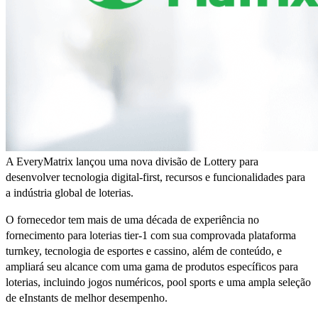
A EveryMatrix lançou uma nova divisão de Lottery para
desenvolver tecnologia digital-first, recursos e funcionalidades para
a indústria global de loterias.
O fornecedor tem mais de uma década de experiência no
fornecimento para loterias tier-1 com sua comprovada plataforma
turnkey, tecnologia de esportes e cassino, além de conteúdo, e
ampliará seu alcance com uma gama de produtos específicos para
loterias, incluindo jogos numéricos, pool sports e uma ampla seleção
de eInstants de melhor desempenho.