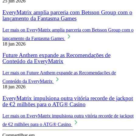
25 jun 2026
EveryMatrix amplia parceria com Betsson Group com o
lançamento da Fantasma Games
Ler mais
on EveryMatrix amplia parceria com Betsson Group com o
lançamento da Fantasma Games
18 jun 2026
Future Anthem expande as Recomendações de
Conteúdo da EveryMatrix
Ler mais
on Future Anthem expande as Recomendações de
Conteúdo da EveryMatrix
18 jun 2026
EveryMatrix impulsiona outra vitória recorde de jackpot
de €2 milhões para o ATG® Casino
Ler mais
on EveryMatrix impulsiona outra vitória recorde de jackpot
de €2 milhões para o ATG® Casino
Compartilhar em