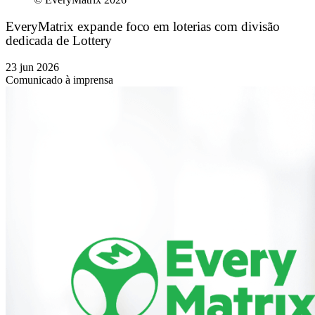
EveryMatrix expande foco em loterias com divisão
dedicada de Lottery
23 jun 2026
Comunicado à imprensa