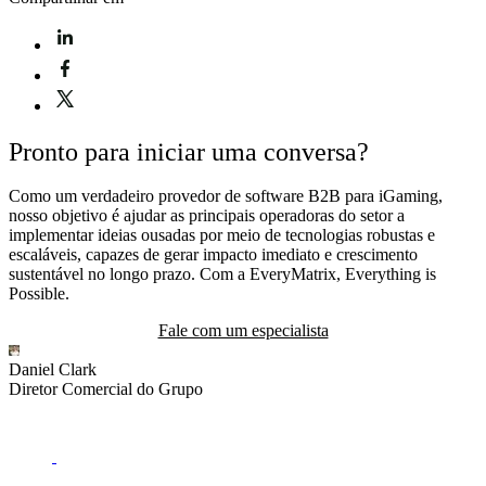
Pronto para iniciar uma conversa?
Como um verdadeiro provedor de software B2B para iGaming,
nosso objetivo é ajudar as principais operadoras do setor a
implementar ideias ousadas por meio de tecnologias robustas e
escaláveis, capazes de gerar impacto imediato e crescimento
sustentável no longo prazo. Com a EveryMatrix, Everything is
Possible.
Fale com um especialista
Daniel Clark
R
Diretor Comercial do Grupo
D