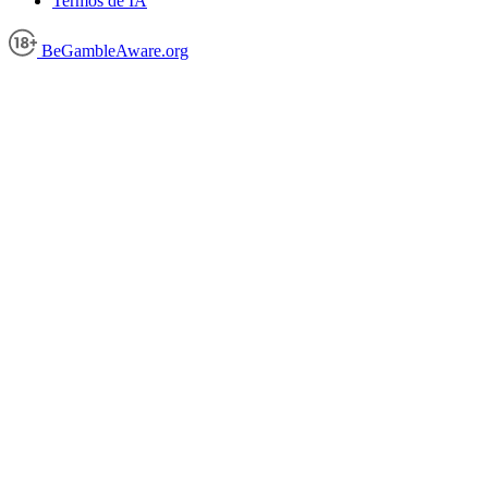
Termos de IA
BeGambleAware.org