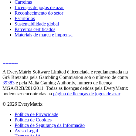
Carreiras
Licenças de jogos de azar
Reconhecimento do setor
Escritórios
Sustentabilidade global
Parceiros certificados
Materiais de marca e imprensa
A EveryMatrix Software Limited é licenciada e regulamentada na
Grã-Bretanha pela Gambling Commission sob o número de conta
39383
e pela Malta Gaming Authority, número de licença
MGA/B2B/201/2011. Todas as licenças detidas pela EveryMatrix
podem ser encontradas na
página de licenças de jogos de azar
.
© 2026 EveryMatrix
Política de Privacidade
Política de Cookies
Política de Segurança da Informação
Aviso Legal