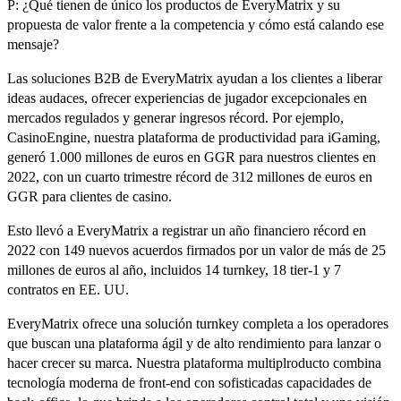
P: ¿Qué tienen de único los productos de EveryMatrix y su
propuesta de valor frente a la competencia y cómo está calando ese
mensaje?
Las soluciones B2B de EveryMatrix ayudan a los clientes a liberar
ideas audaces, ofrecer experiencias de jugador excepcionales en
mercados regulados y generar ingresos récord. Por ejemplo,
CasinoEngine, nuestra plataforma de productividad para iGaming,
generó 1.000 millones de euros en GGR para nuestros clientes en
2022, con un cuarto trimestre récord de 312 millones de euros en
GGR para clientes de casino.
Esto llevó a EveryMatrix a registrar un año financiero récord en
2022 con 149 nuevos acuerdos firmados por un valor de más de 25
millones de euros al año, incluidos 14 turnkey, 18 tier-1 y 7
contratos en EE. UU.
EveryMatrix ofrece una solución turnkey completa a los operadores
que buscan una plataforma ágil y de alto rendimiento para lanzar o
hacer crecer su marca. Nuestra plataforma multiplroducto combina
tecnología moderna de front-end con sofisticadas capacidades de