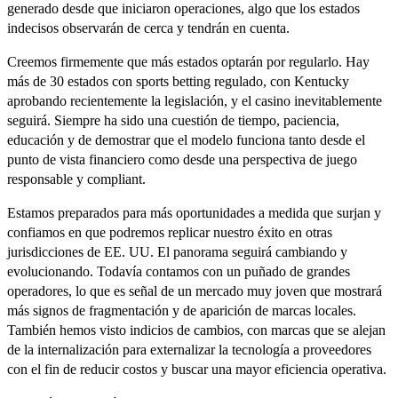
generado desde que iniciaron operaciones, algo que los estados
indecisos observarán de cerca y tendrán en cuenta.
Creemos firmemente que más estados optarán por regularlo. Hay
más de 30 estados con sports betting regulado, con Kentucky
aprobando recientemente la legislación, y el casino inevitablemente
seguirá. Siempre ha sido una cuestión de tiempo, paciencia,
educación y de demostrar que el modelo funciona tanto desde el
punto de vista financiero como desde una perspectiva de juego
responsable y compliant.
Estamos preparados para más oportunidades a medida que surjan y
confiamos en que podremos replicar nuestro éxito en otras
jurisdicciones de EE. UU. El panorama seguirá cambiando y
evolucionando. Todavía contamos con un puñado de grandes
operadores, lo que es señal de un mercado muy joven que mostrará
más signos de fragmentación y de aparición de marcas locales.
También hemos visto indicios de cambios, con marcas que se alejan
de la internalización para externalizar la tecnología a proveedores
con el fin de reducir costos y buscar una mayor eficiencia operativa.