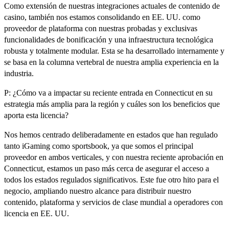
Como extensión de nuestras integraciones actuales de contenido de
casino, también nos estamos consolidando en EE. UU. como
proveedor de plataforma con nuestras probadas y exclusivas
funcionalidades de bonificación y una infraestructura tecnológica
robusta y totalmente modular. Esta se ha desarrollado internamente y
se basa en la columna vertebral de nuestra amplia experiencia en la
industria.
P: ¿Cómo va a impactar su reciente entrada en Connecticut en su
estrategia más amplia para la región y cuáles son los beneficios que
aporta esta licencia?
Nos hemos centrado deliberadamente en estados que han regulado
tanto iGaming como sportsbook, ya que somos el principal
proveedor en ambos verticales, y con nuestra reciente aprobación en
Connecticut, estamos un paso más cerca de asegurar el acceso a
todos los estados regulados significativos. Este fue otro hito para el
negocio, ampliando nuestro alcance para distribuir nuestro
contenido, plataforma y servicios de clase mundial a operadores con
licencia en EE. UU.