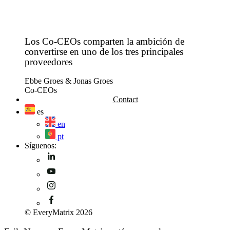
Los Co-CEOs comparten la ambición de
convertirse en uno de los tres principales
proveedores
Ebbe Groes & Jonas Groes
Co-CEOs
Contact
es
en
pt
Síguenos:
© EveryMatrix 2026