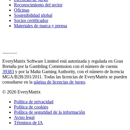
Reconocimiento del sector
Oficinas
Sostenibilidad global
Socios certificados
Materiales de marca y prensa
EveryMatrix Software Limited está autorizada y regulada en Gran
Bretaña por la Gambling Commission con el número de cuenta
39383
y por la Malta Gaming Authority, con el número de licencia
MGA/B2B/201/2011. Todas las licencias de EveryMatrix se pueden
consultarse en la
página de licencias de juego
.
© 2026 EveryMatrix
Política de privacidad
Política de cookies
Política de seguridad de la información
Aviso legal
Términos de IA