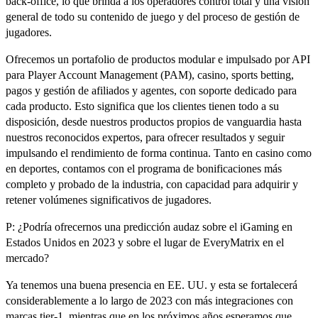
back-office, lo que brinda a los operadores control total y una visión
general de todo su contenido de juego y del proceso de gestión de
jugadores.
Ofrecemos un portafolio de productos modular e impulsado por API
para Player Account Management (PAM), casino, sports betting,
pagos y gestión de afiliados y agentes, con soporte dedicado para
cada producto. Esto significa que los clientes tienen todo a su
disposición, desde nuestros productos propios de vanguardia hasta
nuestros reconocidos expertos, para ofrecer resultados y seguir
impulsando el rendimiento de forma continua. Tanto en casino como
en deportes, contamos con el programa de bonificaciones más
completo y probado de la industria, con capacidad para adquirir y
retener volúmenes significativos de jugadores.
P: ¿Podría ofrecernos una predicción audaz sobre el iGaming en
Estados Unidos en 2023 y sobre el lugar de EveryMatrix en el
mercado?
Ya tenemos una buena presencia en EE. UU. y esta se fortalecerá
considerablemente a lo largo de 2023 con más integraciones con
marcas tier-1, mientras que en los próximos años esperamos que