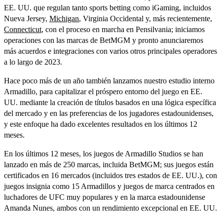
EE. UU. que regulan tanto sports betting como iGaming, incluidos
Nueva Jersey,
Michigan
, Virginia Occidental y, más recientemente,
Connecticut
, con el proceso en marcha en Pensilvania; iniciamos
operaciones con las marcas de BetMGM y pronto anunciaremos
más acuerdos e integraciones con varios otros principales operadores
a lo largo de 2023.
Hace poco más de un año también lanzamos nuestro estudio interno
Armadillo, para capitalizar el próspero entorno del juego en EE.
UU. mediante la creación de títulos basados en una lógica específica
del mercado y en las preferencias de los jugadores estadounidenses,
y este enfoque ha dado excelentes resultados en los últimos 12
meses.
En los últimos 12 meses, los juegos de Armadillo Studios se han
lanzado en más de 250 marcas, incluida BetMGM; sus juegos están
certificados en 16 mercados (incluidos tres estados de EE. UU.), con
juegos insignia como 15 Armadillos y juegos de marca centrados en
luchadores de UFC muy populares y en la marca estadounidense
Amanda Nunes, ambos con un rendimiento excepcional en EE. UU.