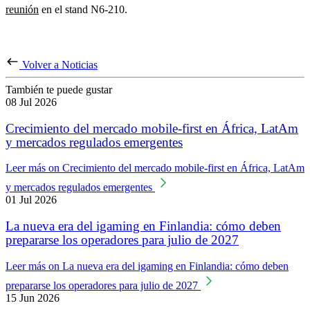
reunión
en el stand N6-210.
Volver a Noticias
También te puede gustar
08 Jul 2026
Crecimiento del mercado mobile-first en África, LatAm
y mercados regulados emergentes
Leer más
on Crecimiento del mercado mobile-first en África, LatAm
y mercados regulados emergentes
01 Jul 2026
La nueva era del igaming en Finlandia: cómo deben
prepararse los operadores para julio de 2027
Leer más
on La nueva era del igaming en Finlandia: cómo deben
prepararse los operadores para julio de 2027
15 Jun 2026