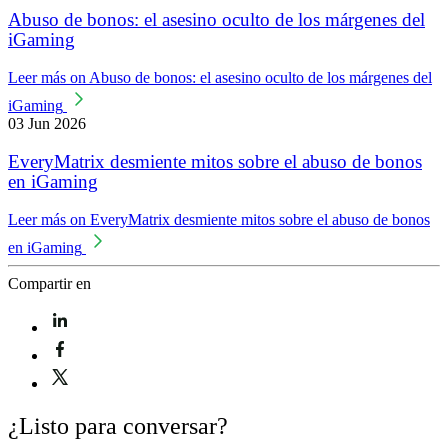
Abuso de bonos: el asesino oculto de los márgenes del
iGaming
Leer más
on Abuso de bonos: el asesino oculto de los márgenes del
iGaming
03 Jun 2026
EveryMatrix desmiente mitos sobre el abuso de bonos
en iGaming
Leer más
on EveryMatrix desmiente mitos sobre el abuso de bonos
en iGaming
Compartir en
¿Listo para conversar?