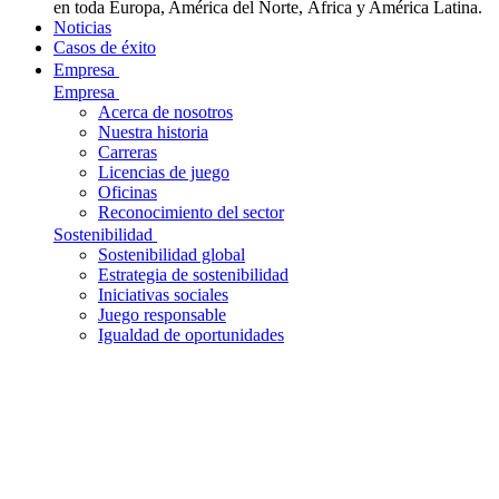
en toda Europa, América del Norte, África y América Latina.
Noticias
Casos de éxito
Empresa
Empresa
Acerca de nosotros
Nuestra historia
Carreras
Licencias de juego
Oficinas
Reconocimiento del sector
Sostenibilidad
Sostenibilidad global
Estrategia de sostenibilidad
Iniciativas sociales
Juego responsable
Igualdad de oportunidades