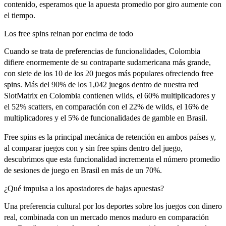
contenido, esperamos que la apuesta promedio por giro aumente con
el tiempo.
Los free spins reinan por encima de todo
Cuando se trata de preferencias de funcionalidades, Colombia
difiere enormemente de su contraparte sudamericana más grande,
con siete de los 10 de los 20 juegos más populares ofreciendo free
spins. Más del 90% de los 1,042 juegos dentro de nuestra red
SlotMatrix en Colombia contienen wilds, el 60% multiplicadores y
el 52% scatters, en comparación con el 22% de wilds, el 16% de
multiplicadores y el 5% de funcionalidades de gamble en Brasil.
Free spins es la principal mecánica de retención en ambos países y,
al comparar juegos con y sin free spins dentro del juego,
descubrimos que esta funcionalidad incrementa el número promedio
de sesiones de juego en Brasil en más de un 70%.
¿Qué impulsa a los apostadores de bajas apuestas?
Una preferencia cultural por los deportes sobre los juegos con dinero
real, combinada con un mercado menos maduro en comparación