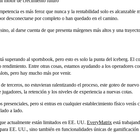
l motor de crecimiento futuro
ompetencia es más feroz que nunca y la rentabilidad solo es alcanzable 
o por desconectarse por completo o han quedado en el camino.
asino, al darse cuenta de que presenta márgenes más altos y una trayec
tá superando al sportsbook, pero esto es solo la punta del iceberg. El co
lto rendimiento. Entre otras cosas, estamos ayudando a los operadores c
ots, pero hay mucho más por venir.
os de terceros, no estuvieran ralentizando el proceso, este goteo de nue
 jugadores, la retención y los niveles de experiencia a nuevas cotas.
presenciales, pero si entras en cualquier establecimiento físico verás
lado a lado.
t que actualmente están limitados en EE. UU.
EveryMatrix
está trabajan
 para EE. UU., sino también en funcionalidades únicas de gamificación 