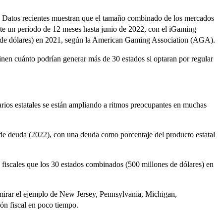
ada. Datos recientes muestran que el tamaño combinado de los mercados
te un periodo de 12 meses hasta junio de 2022, con el iGaming
nes de dólares) en 2021, según la American Gaming Association (AGA).
nen cuánto podrían generar más de 30 estados si optaran por regular
tarios estatales se están ampliando a ritmos preocupantes en muchas
e deuda (2022), con una deuda como porcentaje del producto estatal
 fiscales que los 30 estados combinados (500 millones de dólares) en
an mirar el ejemplo de New Jersey, Pennsylvania, Michigan,
ón fiscal en poco tiempo.