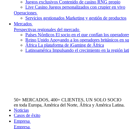
Juegos exclusivos
Contenido de casino RNG propio
Live Casino
Juegos personalizados con crupier en vivo
Operaciones
Servicios gestionados
Marketing y gestión de productos
Mercados
Perspectivas regionales del mercado
Países Nórdicos
El socio en el que confían los operadore
Reino Unido
Apoyando a los operadores británicos en su
África
La plataforma de iGaming de África
Latinoamérica
Impulsando el crecimiento en la región la
50+ MERCADOS, 400+ CLIENTES, UN SOLO SOCIO
en toda Europa, América del Norte, África y América Latina.
Noticias
Casos de éxito
Empresa
Empresa