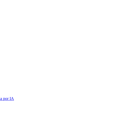
a por IA