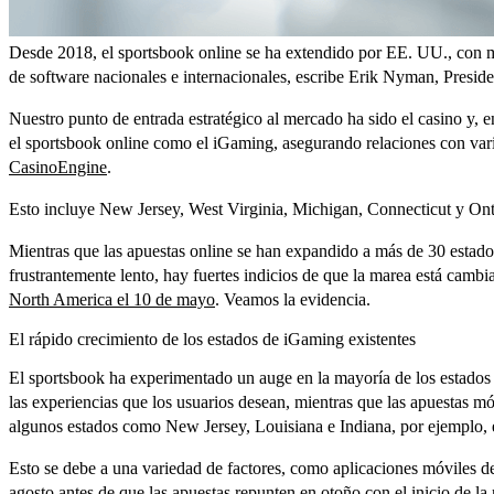
Desde 2018, el sportsbook online se ha extendido por EE. UU., con más
de software nacionales e internacionales, escribe
Erik Nyman
, Presid
Nuestro punto de entrada estratégico al mercado ha sido el casino y, 
el sportsbook online como el iGaming, asegurando relaciones con vario
CasinoEngine
.
Esto incluye New Jersey, West Virginia, Michigan, Connecticut y Onta
Mientras que las apuestas online se han expandido a más de 30 estado
frustrantemente lento, hay fuertes indicios de que la marea está camb
North America el 10 de mayo
. Veamos la evidencia.
El rápido crecimiento de los estados de iGaming existentes
El sportsbook ha experimentado un auge en la mayoría de los estados 
las experiencias que los usuarios desean, mientras que las apuestas m
algunos estados como New Jersey, Louisiana e Indiana, por ejemplo,
Esto se debe a una variedad de factores, como aplicaciones móviles de
agosto antes de que las apuestas repunten en otoño con el inicio de l