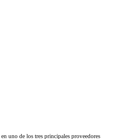
n uno de los tres principales proveedores