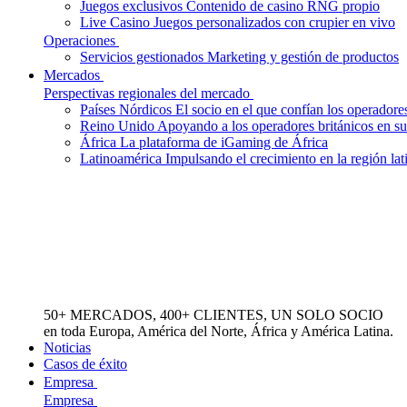
Juegos exclusivos
Contenido de casino RNG propio
Live Casino
Juegos personalizados con crupier en vivo
Operaciones
Servicios gestionados
Marketing y gestión de productos
Mercados
Perspectivas regionales del mercado
Países Nórdicos
El socio en el que confían los operadore
Reino Unido
Apoyando a los operadores británicos en su
África
La plataforma de iGaming de África
Latinoamérica
Impulsando el crecimiento en la región la
50+ MERCADOS, 400+ CLIENTES, UN SOLO SOCIO
en toda Europa, América del Norte, África y América Latina.
Noticias
Casos de éxito
Empresa
Empresa