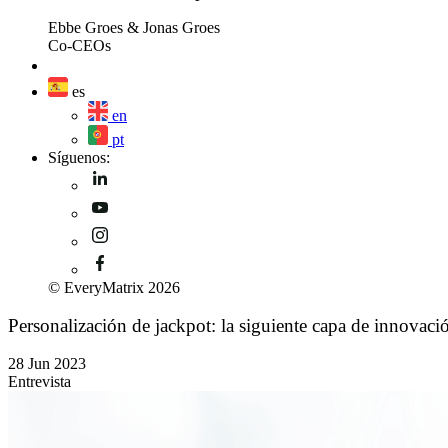
Ebbe Groes & Jonas Groes
Co-CEOs
es
en
pt
Síguenos:
© EveryMatrix 2026
Personalización de jackpot: la siguiente capa de innovaci
28 Jun 2023
Entrevista