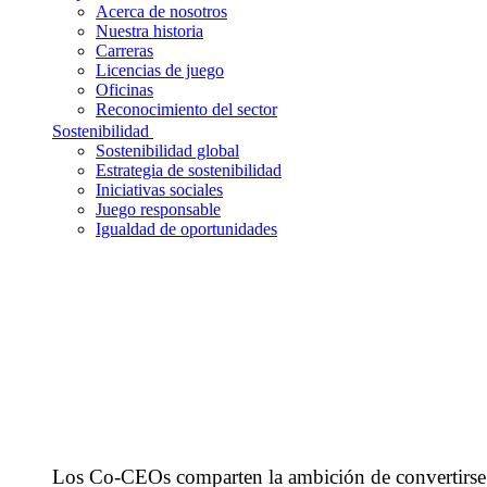
Acerca de nosotros
Nuestra historia
Carreras
Licencias de juego
Oficinas
Reconocimiento del sector
Sostenibilidad
Sostenibilidad global
Estrategia de sostenibilidad
Iniciativas sociales
Juego responsable
Igualdad de oportunidades
Los Co-CEOs comparten la ambición de convertirse e