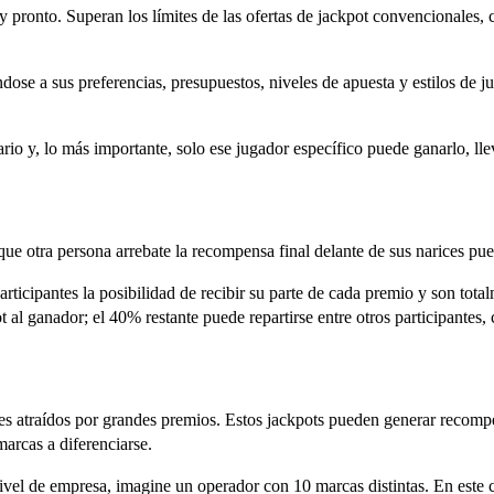
y pronto. Superan los límites de las ofertas de jackpot convencionales,
ndose a sus preferencias, presupuestos, niveles de apuesta y estilos de j
io y, lo más importante, solo ese jugador específico puede ganarlo, llev
que otra persona arrebate la recompensa final delante de sus narices pue
articipantes la posibilidad de recibir su parte de cada premio y son tot
al ganador; el 40% restante puede repartirse entre otros participantes,
res atraídos por grandes premios. Estos jackpots pueden generar recompe
arcas a diferenciarse.
el de empresa, imagine un operador con 10 marcas distintas. En este c