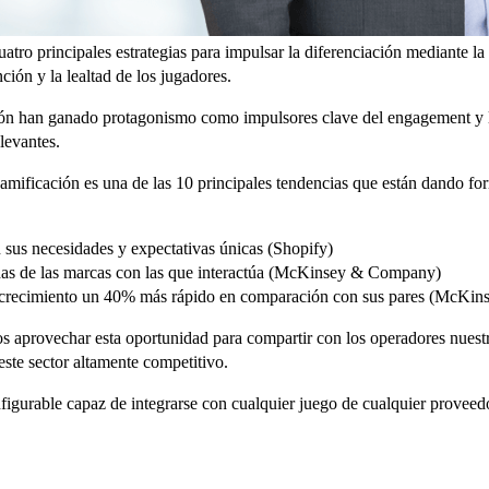
atro principales estrategias para impulsar la diferenciación mediante l
ción y la lealtad de los jugadores.
ción han ganado protagonismo como impulsores clave del engagement y 
levantes.
mificación es una de las 10 principales tendencias que están dando fo
sus necesidades y expectativas únicas (Shopify)
adas de las marcas con las que interactúa (McKinsey & Company)
 crecimiento un 40% más rápido en comparación con sus pares (McKi
s aprovechar esta oportunidad para compartir con los operadores nuestr
ste sector altamente competitivo.
igurable capaz de integrarse con cualquier juego de cualquier proveedo