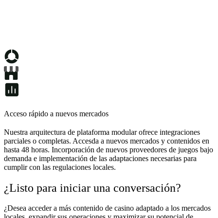
Acceso rápido a nuevos mercados
Nuestra arquitectura de plataforma modular ofrece integraciones
parciales o completas. Accesda a nuevos mercados y contenidos en
hasta 48 horas. Incorporación de nuevos proveedores de juegos bajo
demanda e implementación de las adaptaciones necesarias para
cumplir con las regulaciones locales.
¿Listo para iniciar una conversación?
¿Desea acceder a más contenido de casino adaptado a los mercados
locales, expandir sus operaciones y maximizar su potencial de