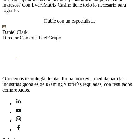
ingresos? Con EveryMatrix Casino tiene todo lo necesario para
lograrlo.
Hable con un especialista.
Daniel Clark
R
Director Comercial del Grupo
D
Ofrecemos tecnología de plataforma turnkey a medida para las
industrias globales de iGaming y loterías reguladas, con resultados
comprobados.