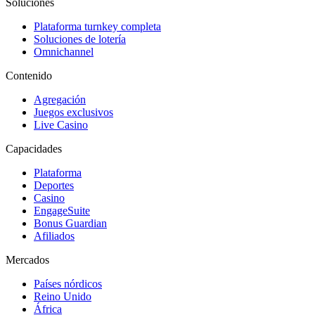
Soluciones
Plataforma turnkey completa
Soluciones de lotería
Omnichannel
Contenido
Agregación
Juegos exclusivos
Live Casino
Capacidades
Plataforma
Deportes
Casino
EngageSuite
Bonus Guardian
Afiliados
Mercados
Países nórdicos
Reino Unido
África