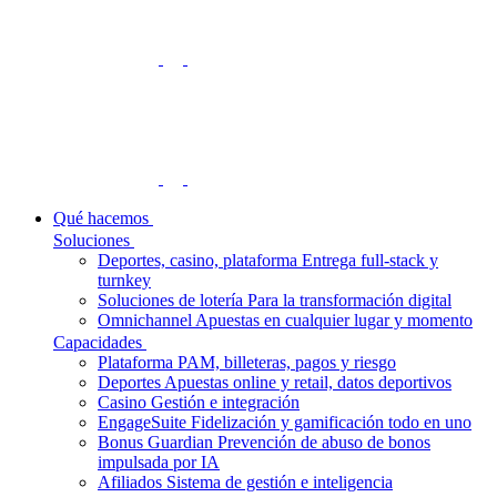
Qué hacemos
Soluciones
Deportes, casino, plataforma
Entrega full-stack y
turnkey
Soluciones de lotería
Para la transformación digital
Omnichannel
Apuestas en cualquier lugar y momento
Capacidades
Plataforma
PAM, billeteras, pagos y riesgo
Deportes
Apuestas online y retail, datos deportivos
Casino
Gestión e integración
EngageSuite
Fidelización y gamificación todo en uno
Bonus Guardian
Prevención de abuso de bonos
impulsada por IA
Afiliados
Sistema de gestión e inteligencia