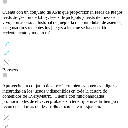
Cuenta con un conjunto de APIs que proporcionan feeds de juegos,
feeds de gestión de lobby, feeds de jackpots y feeds de mesas en
vivo, con acceso al historial de juego, la disponibilidad de asientos,
los ganadores recientes,los juegos a los que se ha accedido
recientemente y mucho más.
Boosters
Aproveche un conjunto de cinco herramientas potentes u ligeras,
integradas en los juegos y disponibles en toda la cartera de
contenidos de EveryMatrix,. Cuenta con funcionalidades
promocionales de eficacia probada sin tener que invertir tiempo ni
recursos en tareas de desarrollo adicional e integración.