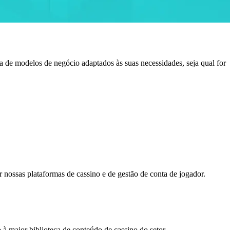
 de modelos de negócio adaptados às suas necessidades, seja qual for
 nossas plataformas de cassino e de gestão de conta de jogador.
à maior biblioteca de conteúdo de cassino do setor.