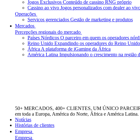
Jogos Exclusivos
Conteúdo de cassino RNG próprio
Cassino ao vivo
Jogos personalizados com dealer ao viv
Operações
Serviços gerenciados
Gestão de marketing e produtos
Mercados
Percepções regionais do mercado
Países Nórdicos
O parceiro em quem os operadores nórd
Reino Unido
Expandindo os operadores do Reino Unido e
África
A plataforma de iGaming da África
América Latina
Impulsionando o crescimento na região 
50+ MERCADOS, 400+ CLIENTES, UM ÚNICO PARCEI
em toda a Europa, América do Norte, África e América Latina.
Notícias
Histórias de clientes
Empresa
Empresa