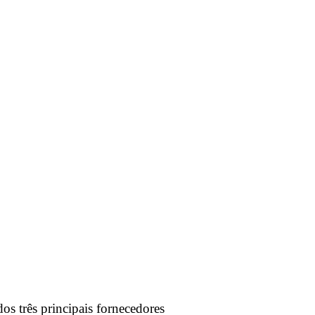
s três principais fornecedores