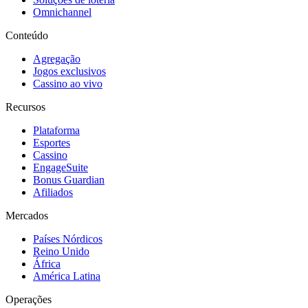
Omnichannel
Conteúdo
Agregação
Jogos exclusivos
Cassino ao vivo
Recursos
Plataforma
Esportes
Cassino
EngageSuite
Bonus Guardian
Afiliados
Mercados
Países Nórdicos
Reino Unido
África
América Latina
Operações