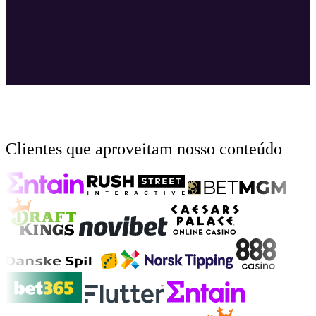
Clientes que aproveitam nosso conteúdo