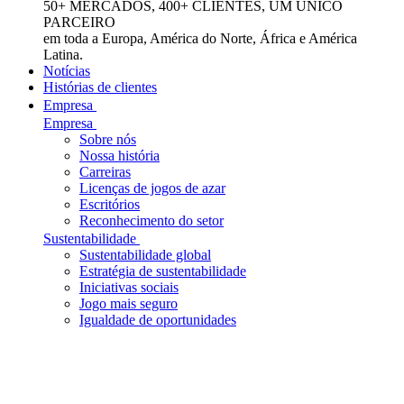
50+ MERCADOS, 400+ CLIENTES, UM ÚNICO
PARCEIRO
em toda a Europa, América do Norte, África e América
Latina.
Notícias
Histórias de clientes
Empresa
Empresa
Sobre nós
Nossa história
Carreiras
Licenças de jogos de azar
Escritórios
Reconhecimento do setor
Sustentabilidade
Sustentabilidade global
Estratégia de sustentabilidade
Iniciativas sociais
Jogo mais seguro
Igualdade de oportunidades