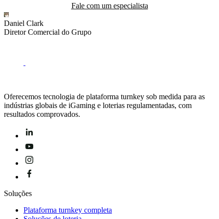
Fale com um especialista
Daniel Clark
R
Diretor Comercial do Grupo
D
Oferecemos tecnologia de plataforma turnkey sob medida para as
indústrias globais de iGaming e loterias regulamentadas, com
resultados comprovados.
Soluções
Plataforma turnkey completa
Soluções de loteria