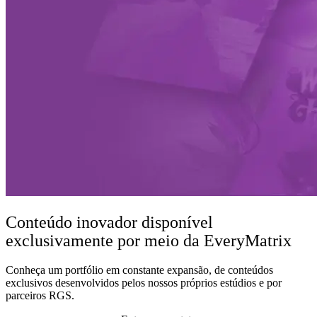
Conteúdo inovador disponível
exclusivamente por meio da EveryMatrix
Conheça um portfólio em constante expansão, de conteúdos
exclusivos desenvolvidos pelos nossos próprios estúdios e por
parceiros RGS.