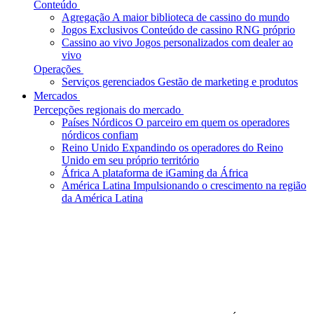
Conteúdo
Agregação
A maior biblioteca de cassino do mundo
Jogos Exclusivos
Conteúdo de cassino RNG próprio
Cassino ao vivo
Jogos personalizados com dealer ao
vivo
Operações
Serviços gerenciados
Gestão de marketing e produtos
Mercados
Percepções regionais do mercado
Países Nórdicos
O parceiro em quem os operadores
nórdicos confiam
Reino Unido
Expandindo os operadores do Reino
Unido em seu próprio território
África
A plataforma de iGaming da África
América Latina
Impulsionando o crescimento na região
da América Latina