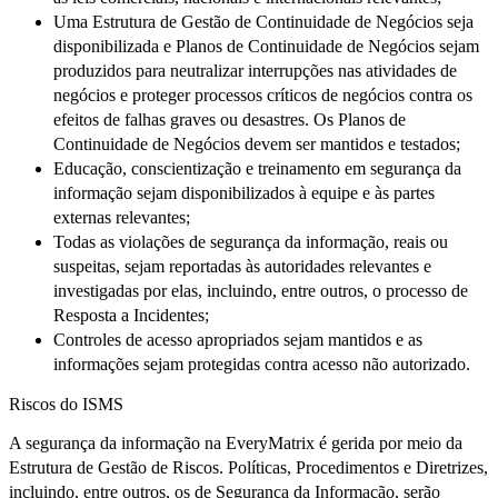
Uma Estrutura de Gestão de Continuidade de Negócios seja
disponibilizada e Planos de Continuidade de Negócios sejam
produzidos para neutralizar interrupções nas atividades de
negócios e proteger processos críticos de negócios contra os
efeitos de falhas graves ou desastres. Os Planos de
Continuidade de Negócios devem ser mantidos e testados;
Educação, conscientização e treinamento em segurança da
informação sejam disponibilizados à equipe e às partes
externas relevantes;
Todas as violações de segurança da informação, reais ou
suspeitas, sejam reportadas às autoridades relevantes e
investigadas por elas, incluindo, entre outros, o processo de
Resposta a Incidentes;
Controles de acesso apropriados sejam mantidos e as
informações sejam protegidas contra acesso não autorizado.
Riscos do ISMS
A segurança da informação na EveryMatrix é gerida por meio da
Estrutura de Gestão de Riscos. Políticas, Procedimentos e Diretrizes,
incluindo, entre outros, os de Segurança da Informação, serão