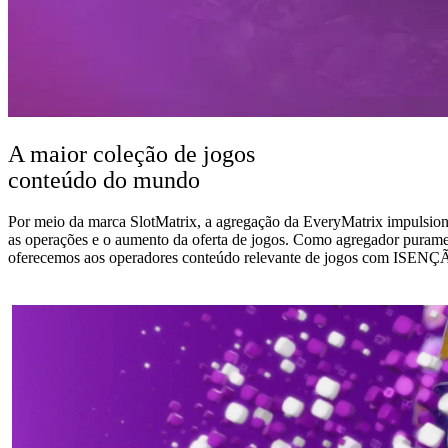
A maior coleção de jogos
conteúdo do mundo
Por meio da marca SlotMatrix, a agregação da EveryMatrix impulsiona
as operações e o aumento da oferta de jogos. Como agregador puram
oferecemos aos operadores conteúdo relevante de jogos co