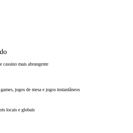
ndo
e cassino mais abrangente
h games, jogos de mesa e jogos instantâneos
ts locais e globais