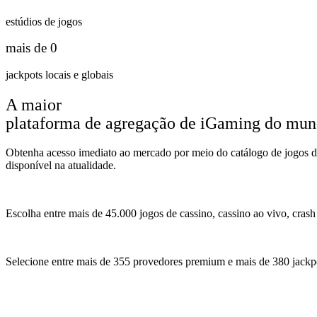
estúdios de jogos
mais de
0
jackpots locais e globais
A maior
plataforma de agregação de iGaming do mu
Obtenha acesso imediato ao mercado por meio do catálogo de jogos d
disponível na atualidade.
Escolha entre mais de 45.000 jogos de cassino, cassino ao vivo, cras
Selecione entre mais de 355 provedores premium e mais de 380 jackpo