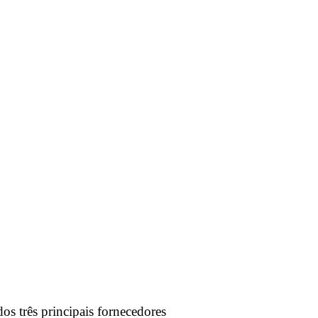
s três principais fornecedores