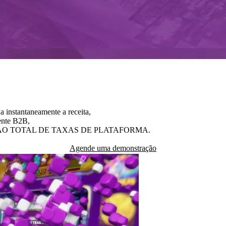
 instantaneamente a receita,
ente B2B,
m ISENÇÃO TOTAL DE TAXAS DE PLATAFORMA.
Agende uma demonstração