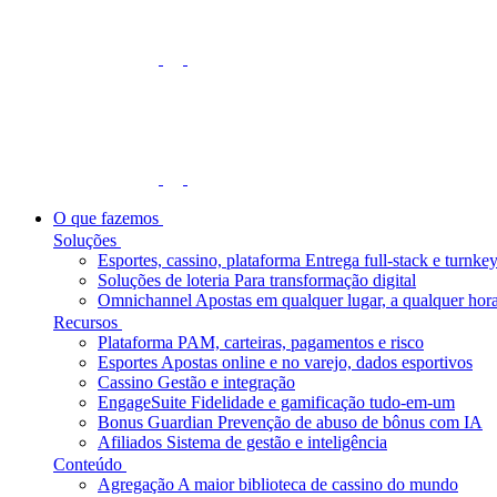
O que fazemos
Soluções
Esportes, cassino, plataforma
Entrega full-stack e turnke
Soluções de loteria
Para transformação digital
Omnichannel
Apostas em qualquer lugar, a qualquer hor
Recursos
Plataforma
PAM, carteiras, pagamentos e risco
Esportes
Apostas online e no varejo, dados esportivos
Cassino
Gestão e integração
EngageSuite
Fidelidade e gamificação tudo-em-um
Bonus Guardian
Prevenção de abuso de bônus com IA
Afiliados
Sistema de gestão e inteligência
Conteúdo
Agregação
A maior biblioteca de cassino do mundo