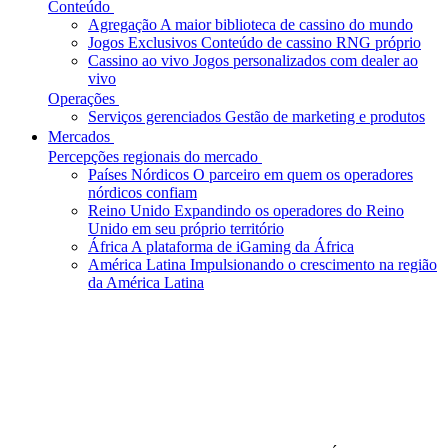
Conteúdo
Agregação
A maior biblioteca de cassino do mundo
Jogos Exclusivos
Conteúdo de cassino RNG próprio
Cassino ao vivo
Jogos personalizados com dealer ao
vivo
Operações
Serviços gerenciados
Gestão de marketing e produtos
Mercados
Percepções regionais do mercado
Países Nórdicos
O parceiro em quem os operadores
nórdicos confiam
Reino Unido
Expandindo os operadores do Reino
Unido em seu próprio território
África
A plataforma de iGaming da África
América Latina
Impulsionando o crescimento na região
da América Latina