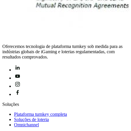
Oferecemos tecnologia de plataforma turnkey sob medida para as
indústrias globais de iGaming e loterias regulamentadas, com
resultados comprovados.
Soluções
Plataforma turnkey completa
Soluções de loteria
Omnichannel