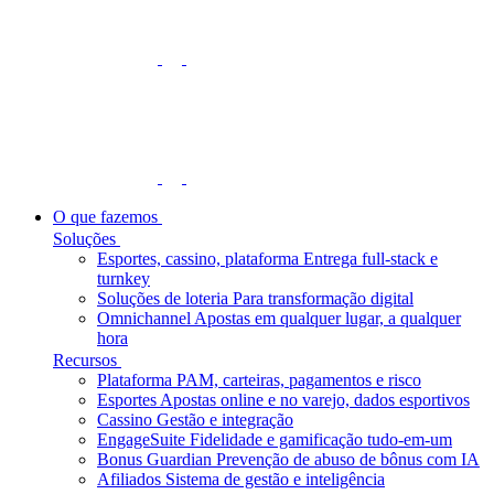
O que fazemos
Soluções
Esportes, cassino, plataforma
Entrega full-stack e
turnkey
Soluções de loteria
Para transformação digital
Omnichannel
Apostas em qualquer lugar, a qualquer
hora
Recursos
Plataforma
PAM, carteiras, pagamentos e risco
Esportes
Apostas online e no varejo, dados esportivos
Cassino
Gestão e integração
EngageSuite
Fidelidade e gamificação tudo-em-um
Bonus Guardian
Prevenção de abuso de bônus com IA
Afiliados
Sistema de gestão e inteligência