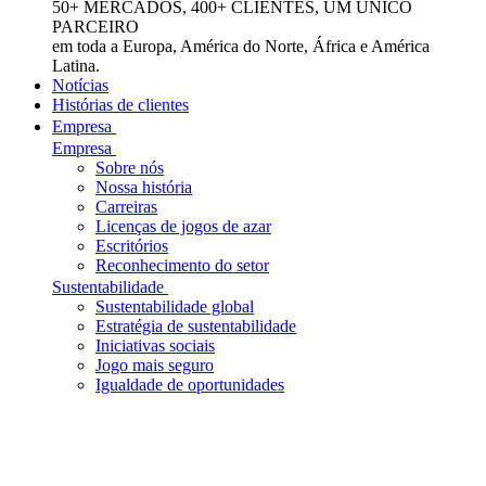
50+ MERCADOS, 400+ CLIENTES, UM ÚNICO
PARCEIRO
em toda a Europa, América do Norte, África e América
Latina.
Notícias
Histórias de clientes
Empresa
Empresa
Sobre nós
Nossa história
Carreiras
Licenças de jogos de azar
Escritórios
Reconhecimento do setor
Sustentabilidade
Sustentabilidade global
Estratégia de sustentabilidade
Iniciativas sociais
Jogo mais seguro
Igualdade de oportunidades