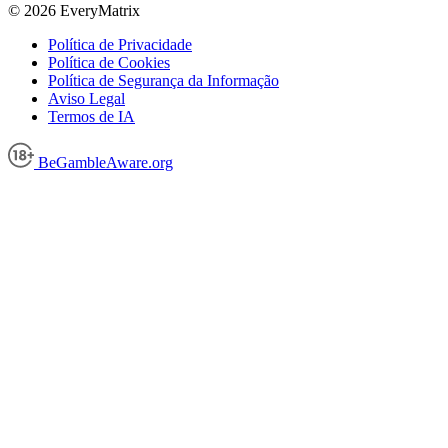
© 2026 EveryMatrix
Política de Privacidade
Política de Cookies
Política de Segurança da Informação
Aviso Legal
Termos de IA
BeGambleAware.org