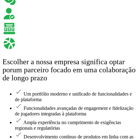
Escolher a nossa empresa significa optar
por
um parceiro focado em
uma colaboração
de longo prazo
Um portfólio moderno e unificado de funcionalidades e
de plataforma
Funcionalidades avançadas de engagement e fidelização
de jogadores integradas à plataforma
Ampla experiência no cumprimento de exigências
regionais e regulatórias
Desenvolvimento contínuo de produtos em linha com as