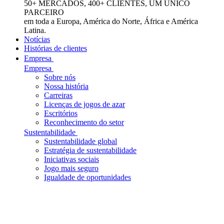
50+ MERCADOS, 400+ CLIENTES, UM ÚNICO
PARCEIRO
em toda a Europa, América do Norte, África e América
Latina.
Notícias
Histórias de clientes
Empresa
Empresa
Sobre nós
Nossa história
Carreiras
Licenças de jogos de azar
Escritórios
Reconhecimento do setor
Sustentabilidade
Sustentabilidade global
Estratégia de sustentabilidade
Iniciativas sociais
Jogo mais seguro
Igualdade de oportunidades