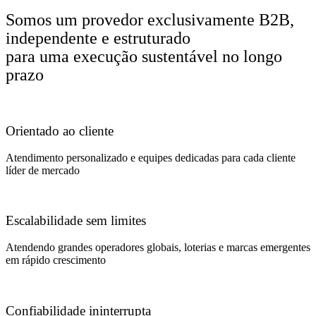
Somos um provedor exclusivamente B2B,
independente e estruturado
para uma execução sustentável no longo
prazo
Orientado ao cliente
Atendimento personalizado e equipes dedicadas para cada cliente
líder de mercado
Escalabilidade sem limites
Atendendo grandes operadores globais, loterias e marcas emergentes
em rápido crescimento
Confiabilidade ininterrupta