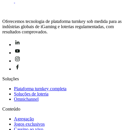
Oferecemos tecnologia de plataforma turnkey sob medida para as
indústrias globais de iGaming e loterias regulamentadas, com
resultados comprovados.
Soluções
Plataforma turnkey completa
Soluções de loteria
Omnichannel
Conteúdo
Agregação
Jogos exclusivos
Cassino ao vivo