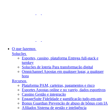
O que fazemos
Soluções
Esportes, cassino, plataforma
Entrega full-stack e
turnkey
Soluções de loteria
Para transformação digital
Omnichannel
Apostas em qualquer lugar, a qualquer
hora
Recursos
Plataforma
PAM, carteiras, pagamentos e risco
Esportes
Apostas online e no varejo, dados esportivos
Cassino
Gestão e integração
EngageSuite
Fidelidade e gamificação tudo-em-um
Bonus Guardian
Prevenção de abuso de bônus com IA
Afiliados
Sistema de gestão e inteligência