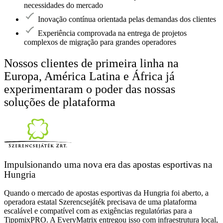
necessidades do mercado
Inovação contínua orientada pelas demandas dos clientes
Experiência comprovada na entrega de projetos
complexos de migração para grandes operadores
Nossos clientes de primeira linha na
Europa,
América Latina e África já
experimentaram o
poder das nossas
soluções de plataforma
C
Impulsionando uma nova era das apostas esportivas na
Hungria
A
s
Quando o mercado de apostas esportivas da Hungria foi aberto, a
f
operadora estatal Szerencsejáték precisava de uma plataforma
c
escalável e compatível com as exigências regulatórias para a
TippmixPRO. A EveryMatrix entregou isso com infraestrutura local,