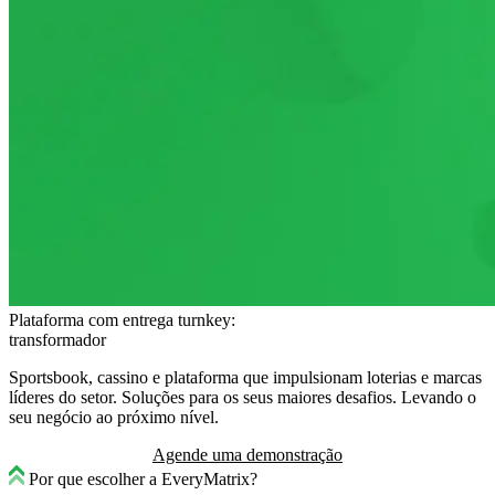
Plataforma com entrega turnkey:
transformador
f
Sportsbook, cassino e plataforma que impulsionam loterias
e marcas
líderes do setor. Soluções para os seus maiores desafios.
Levando o
seu negócio ao próximo nível.
Agende uma demonstração
Por que escolher a EveryMatrix?