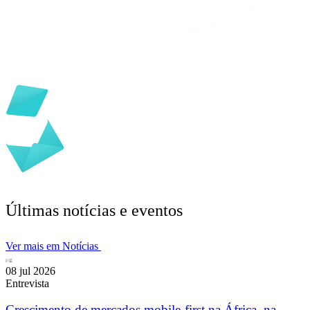
Últimas notícias e eventos
Ver mais em Notícias
08 jul 2026
Entrevista
Crescimento de mercados mobile-first na África, na