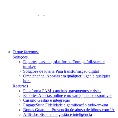
O que fazemos
Soluções
Esportes, cassino, plataforma
Entrega full-stack e
turnkey
Soluções de loteria
Para transformação digital
Omnichannel
Apostas em qualquer lugar, a qualquer
hora
Recursos
Plataforma
PAM, carteiras, pagamentos e risco
Esportes
Apostas online e no varejo, dados esportivos
Cassino
Gestão e integração
EngageSuite
Fidelidade e gamificação tudo-em-um
Bonus Guardian
Prevenção de abuso de bônus com IA
Afiliados
Sistema de gestão e inteligência