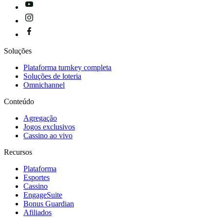
Soluções
Plataforma turnkey completa
Soluções de loteria
Omnichannel
Conteúdo
Agregação
Jogos exclusivos
Cassino ao vivo
Recursos
Plataforma
Esportes
Cassino
EngageSuite
Bonus Guardian
Afiliados