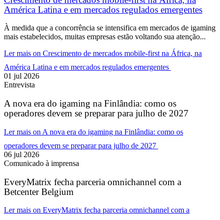
América Latina e em mercados regulados emergentes
À medida que a concorrência se intensifica em mercados de igaming
mais estabelecidos, muitas empresas estão voltando sua atenção...
Ler mais
on Crescimento de mercados mobile-first na África, na
América Latina e em mercados regulados emergentes
01 jul 2026
Entrevista
A nova era do igaming na Finlândia: como os
operadores devem se preparar para julho de 2027
Ler mais
on A nova era do igaming na Finlândia: como os
operadores devem se preparar para julho de 2027
06 jul 2026
Comunicado à imprensa
EveryMatrix fecha parceria omnichannel com a
Betcenter Belgium
Ler mais
on EveryMatrix fecha parceria omnichannel com a