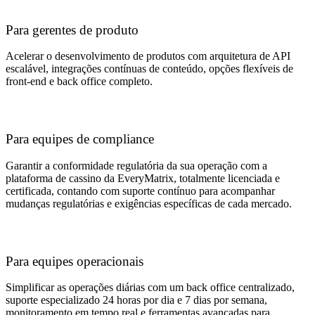
Para gerentes de produto
Acelerar o desenvolvimento de produtos com arquitetura de API
escalável, integrações contínuas de conteúdo, opções flexíveis de
front-end e back office completo.
Para equipes de compliance
Garantir a conformidade regulatória da sua operação com a
plataforma de cassino da EveryMatrix, totalmente licenciada e
certificada, contando com suporte contínuo para acompanhar
mudanças regulatórias e exigências específicas de cada mercado.
Para equipes operacionais
Simplificar as operações diárias com um back office centralizado,
suporte especializado 24 horas por dia e 7 dias por semana,
monitoramento em tempo real e ferramentas avançadas para