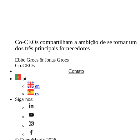
Co-CEOs compartilham a ambição de se tornar um
dos três principais fornecedores
Ebbe Groes & Jonas Groes
Co-CEOs
Contato
pt
en
es
Siga-nos:
© EveryMatrix 2026