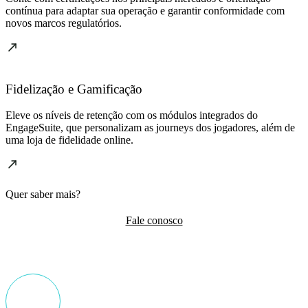
contínua para adaptar sua operação e garantir conformidade com
novos marcos regulatórios.
Fidelização e Gamificação
Eleve os níveis de retenção com os módulos integrados do
EngageSuite, que personalizam as journeys dos jogadores, além de
uma loja de fidelidade online.
Quer saber mais?
Fale conosco