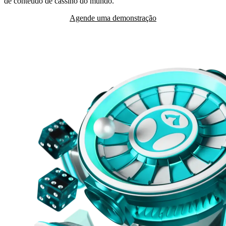
de conteúdo de cassino do mundo.
Agende uma demonstração