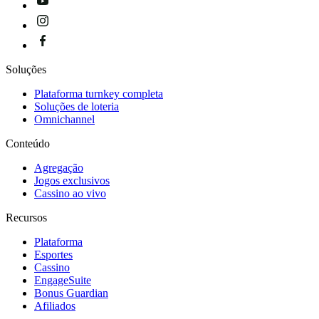
Soluções
Plataforma turnkey completa
Soluções de loteria
Omnichannel
Conteúdo
Agregação
Jogos exclusivos
Cassino ao vivo
Recursos
Plataforma
Esportes
Cassino
EngageSuite
Bonus Guardian
Afiliados