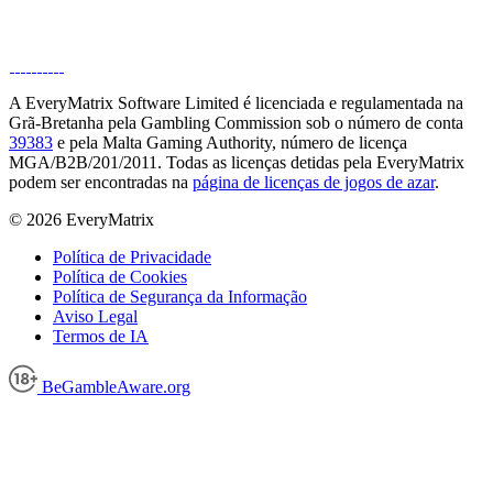
A EveryMatrix Software Limited é licenciada e regulamentada na
Grã-Bretanha pela Gambling Commission sob o número de conta
39383
e pela Malta Gaming Authority, número de licença
MGA/B2B/201/2011. Todas as licenças detidas pela EveryMatrix
podem ser encontradas na
página de licenças de jogos de azar
.
© 2026 EveryMatrix
Política de Privacidade
Política de Cookies
Política de Segurança da Informação
Aviso Legal
Termos de IA
BeGambleAware.org