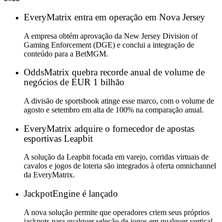
EveryMatrix entra em operação em Nova Jersey
A empresa obtém aprovação da New Jersey Division of
Gaming Enforcement (DGE) e conclui a integração de
conteúdo para a BetMGM.
OddsMatrix quebra recorde anual de volume de
negócios de EUR 1 bilhão
A divisão de sportsbook atinge esse marco, com o volume de
agosto e setembro em alta de 100% na comparação anual.
EveryMatrix adquire o fornecedor de apostas
esportivas Leapbit
A solução da Leapbit focada em varejo, corridas virtuais de
cavalos e jogos de loteria são integrados à oferta omnichannel
da EveryMatrix.
JackpotEngine é lançado
A nova solução permite que operadores criem seus próprios
jackpots para qualquer seleção de jogos em qualquer vertical