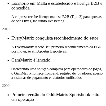
Escritório em Malta é estabelecido e licença B2B é
concedida
A empresa recebe licença maltesa B2B (Tipo 2) para apostas
de odds fixas, incluindo live betting.
2010
EveryMatrix conquista reconhecimento do setor
A EveryMatrix recebe seu primeiro reconhecimento da EGR
por Inovação em Apostas Esportivas.
GamMatrix é lançado
Oferecendo uma solução completa para operadores de jogos,
o GamMatrix fornece front-end, registro de jogadores, acesso
a sistemas de pagamento e relatórios unificados.
2009
Primeira versão do OddsMatrix Sportsbook entra
em operação