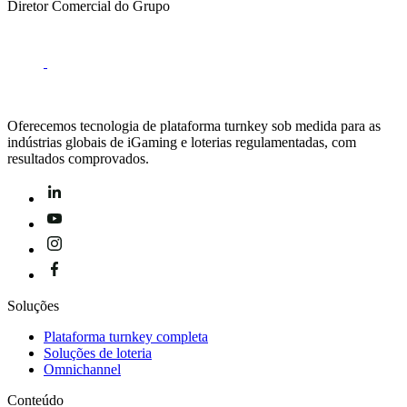
Diretor Comercial do Grupo
D
Oferecemos tecnologia de plataforma turnkey sob medida para as
indústrias globais de iGaming e loterias regulamentadas, com
resultados comprovados.
Soluções
Plataforma turnkey completa
Soluções de loteria
Omnichannel
Conteúdo