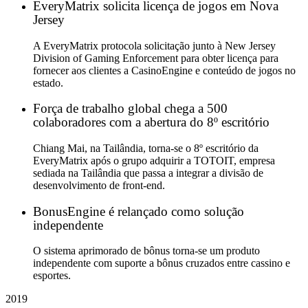
EveryMatrix solicita licença de jogos em Nova
Jersey
A EveryMatrix protocola solicitação junto à New Jersey
Division of Gaming Enforcement para obter licença para
fornecer aos clientes a CasinoEngine e conteúdo de jogos no
estado.
Força de trabalho global chega a 500
colaboradores com a abertura do 8º escritório
Chiang Mai, na Tailândia, torna-se o 8º escritório da
EveryMatrix após o grupo adquirir a TOTOIT, empresa
sediada na Tailândia que passa a integrar a divisão de
desenvolvimento de front-end.
BonusEngine é relançado como solução
independente
O sistema aprimorado de bônus torna-se um produto
independente com suporte a bônus cruzados entre cassino e
esportes.
2019