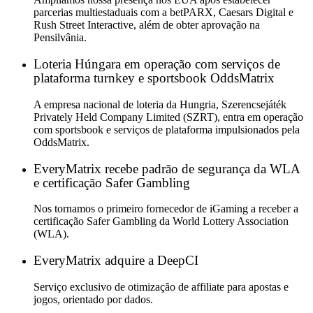
parcerias multiestaduais com a betPARX, Caesars Digital e
Rush Street Interactive, além de obter aprovação na
Pensilvânia.
Loteria Húngara em operação com serviços de
plataforma turnkey e sportsbook OddsMatrix
A empresa nacional de loteria da Hungria, Szerencsejáték
Privately Held Company Limited (SZRT), entra em operação
com sportsbook e serviços de plataforma impulsionados pela
OddsMatrix.
EveryMatrix recebe padrão de segurança da WLA
e certificação Safer Gambling
Nos tornamos o primeiro fornecedor de iGaming a receber a
certificação Safer Gambling da World Lottery Association
(WLA).
EveryMatrix adquire a DeepCI
Serviço exclusivo de otimização de affiliate para apostas e
jogos, orientado por dados.