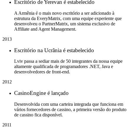
Escritório de Yerevan é estabelecido
A Armênia é o mais novo escritório a ser adicionado à
estrutura da EveryMatrix, com uma equipe experiente que
desenvolveu o PartnerMatrix, um sistema exclusivo de
Affiliate and Agent Management.
2013
Escritório na Ucrânia é estabelecido
Lviv passa a sediar mais de 50 integrantes da nossa equipe
altamente qualificada de programadores .NET, Java e
desenvolvedores de front-end.
2012
CasinoEngine é lançado
Desenvolvida com uma carteira integrada que funciona em
vários fornecedores de cassino, a primeira versão do produto
de cassino fica disponível.
2011