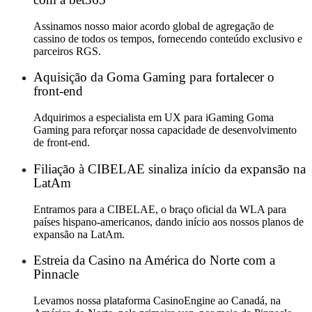
Assinamos nosso maior acordo global de agregação de
cassino de todos os tempos, fornecendo conteúdo exclusivo e
parceiros RGS.
Aquisição da Goma Gaming para fortalecer o
front-end
Adquirimos a especialista em UX para iGaming Goma
Gaming para reforçar nossa capacidade de desenvolvimento
de front-end.
Filiação à CIBELAE sinaliza início da expansão na
LatAm
Entramos para a CIBELAE, o braço oficial da WLA para
países hispano-americanos, dando início aos nossos planos de
expansão na LatAm.
Estreia da Casino na América do Norte com a
Pinnacle
Levamos nossa plataforma CasinoEngine ao Canadá, na