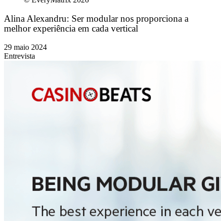
Alina Alexandru: Ser modular nos proporciona a
melhor experiência em cada vertical
29 maio 2024
Entrevista