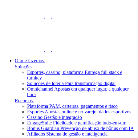
O que fazemos
Soluções
Esportes, cassino, plataforma
Entrega full-stack e
turnkey
Soluções de loteria
Para transformação digital
Omnichannel
Apostas em qualquer lugar, a qualquer
hora
Recursos
Plataforma
PAM, carteiras, pagamentos e risco
Esportes
Apostas online e no varejo, dados esportivos
Cassino
Gestão e integração
EngageSuite
Fidelidade e gamificação tudo-em-um
Bonus Guardian
Prevenção de abuso de bônus com IA
Afiliados
Sistema de gestão e inteligência