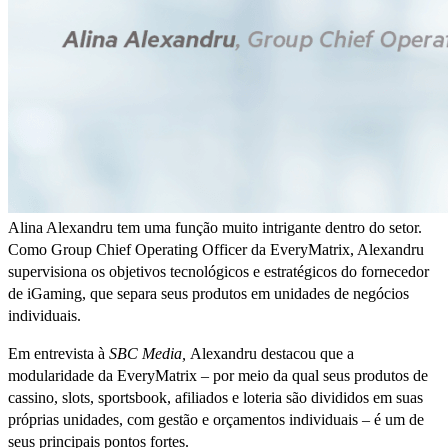
Alina Alexandru tem uma função muito intrigante dentro do setor.
Como Group Chief Operating Officer da EveryMatrix, Alexandru
supervisiona os objetivos tecnológicos e estratégicos do fornecedor
de iGaming, que separa seus produtos em unidades de negócios
individuais.
Em entrevista à
SBC Media,
Alexandru destacou que a
modularidade da EveryMatrix – por meio da qual seus produtos de
cassino, slots, sportsbook, afiliados e loteria são divididos em suas
próprias unidades, com gestão e orçamentos individuais – é um de
seus principais pontos fortes.