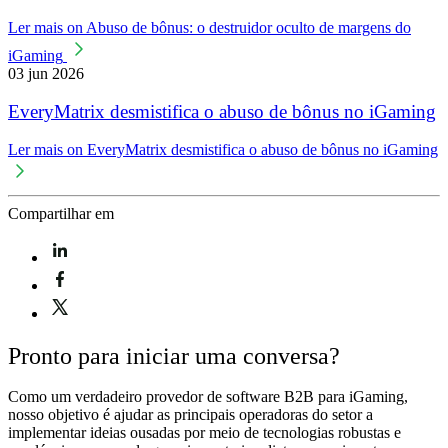
Ler mais
on Abuso de bônus: o destruidor oculto de margens do
iGaming
03 jun 2026
EveryMatrix desmistifica o abuso de bônus no iGaming
Ler mais
on EveryMatrix desmistifica o abuso de bônus no iGaming
Compartilhar em
Pronto para iniciar uma conversa?
Como um verdadeiro provedor de software B2B para iGaming,
nosso objetivo é ajudar as principais operadoras do setor a
implementar ideias ousadas por meio de tecnologias robustas e