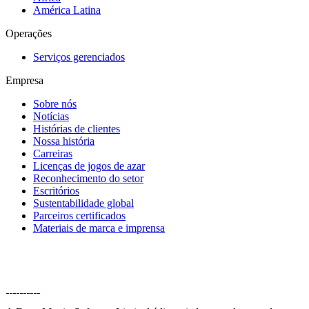
América Latina
Operações
Serviços gerenciados
Empresa
Sobre nós
Notícias
Histórias de clientes
Nossa história
Carreiras
Licenças de jogos de azar
Reconhecimento do setor
Escritórios
Sustentabilidade global
Parceiros certificados
Materiais de marca e imprensa