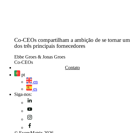
Co-CEOs compartilham a ambição de se tornar um
dos três principais fornecedores
Ebbe Groes & Jonas Groes
Co-CEOs
Contato
pt
en
es
Siga-nos:
© EveryMatrix 2026