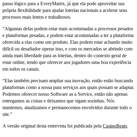
passo lógico para a EveryMatrix, já que ela pode aproveitar sua
própria flexibilidade para ajudar loterias nacionais a acelerar seus
processos mais lentos e trabalhosos.
“Algumas delas podem estar mais acostumadas a processos pesados
e plataformas pesadas, e podem estar acostumadas a ter a plataforma
oferecida a elas como um produto. Elas podem estar achando muito
difícil ou desafiador operar isso, e com os mercados se abrindo com
ainda mais liberdade para as loterias, dentro do contexto geral de
estar online, tendo que oferecer aos jogadores uma boa experiência
em todos os canais.
“Elas também precisam ampliar sua inovação, então estão buscando
plataformas como a nossa para serviços aos quais possam se adaptar.
Podemos oferecer nosso Software as a Service, então não apenas
entregamos as coisas e deixamos que sigam sozinhas. Nós
mantemos, atualizamos e permanecemos envolvidos durante todo o
site.”
A versão original desta entrevista foi publicada pela
CasinoBeats
.