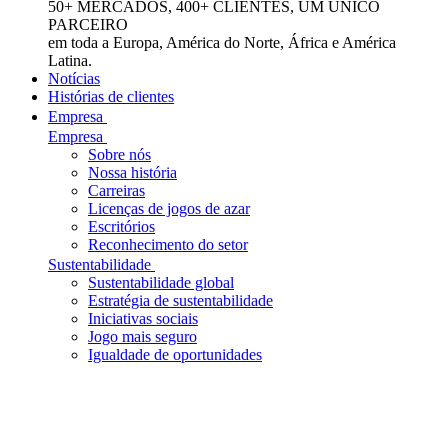
50+ MERCADOS, 400+ CLIENTES, UM ÚNICO
PARCEIRO
em toda a Europa, América do Norte, África e América
Latina.
Notícias
Histórias de clientes
Empresa
Empresa
Sobre nós
Nossa história
Carreiras
Licenças de jogos de azar
Escritórios
Reconhecimento do setor
Sustentabilidade
Sustentabilidade global
Estratégia de sustentabilidade
Iniciativas sociais
Jogo mais seguro
Igualdade de oportunidades