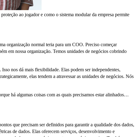
 proteção ao jogador e como o sistema modular da empresa permite
 uma organização normal teria para um COO. Preciso começar
ambém em nossa organização. Temos unidades de negócios cobrindo
Isso nos dá mais flexibilidade. Elas podem ser independentes,
ategicamente, elas tendem a atravessar as unidades de negócios. Nós
porque há algumas coisas com as quais precisamos estar alinhados…
ontos que precisam ser definidos para garantir a qualidade dos dados,
ricas de dados. Elas oferecem serviços, desenvolvimento e