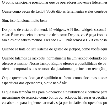
O ponto principal é possibilitar que os operadores inovem e liderem 
Quase como peças de Lego? Vocês dão as ferramentas e eles constroem
Sim, isso funciona muito bem.
Do ponto de vista de frontend, há widgets. API first, widgets second
colar. É um conceito interessante de buscar. Depois, você pega isso e
são eles que sabem melhor. Eles são B2C. Nós temos o B2B em nossas
Quando se trata do seu sistema de gestão de jackpot, como vocês equ
Quando falamos de jackpots, normalmente há um jackpot definido por u
oferece o mesmo. Nosso JackpotEngine oferece a possibilidade de os 
oferta incorporadas aos recursos da plataforma que incluem retenção
O que queremos alcançar é equilíbrio na forma como alocamos nossos
específicas dos operadores, o que não é fácil.
O que isso também traz para o operador é flexibilidade e controle par
mecanismos de retenção como bônus ou jackpots, há regras específicas
é a abertura para implementar mais, seja por iniciativa do operador,