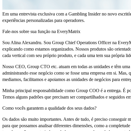
Em uma entrevista exclusiva com a Gambling Insider no novo escritó
experiências personalizadas para operadores.
Fale-nos sobre sua função na EveryMatrix
Sou Alina Alexandru. Sou Group Chief Operations Officer na EveryM
explicando como estamos organizados. Nossos produtos são orientad
cada vertical com seu próprio produto, e cada uma tem sua própria lid
Nosso CEO, Group CTO etc. atuam em todas as unidades e têm uma visã
administrando esse negócio como se fosse uma empresa em si. Mas, qu
mediamos, facilitamos e apoiamos as unidades de negócios para entreg
Minha principal responsabilidade como Group COO é a entrega. É por 
Temos alguns padrões que precisam ser compartilhados e seguidos em 
Como vocês garantem a qualidade dos seus dados?
Os dados são muito importantes. Antes de tudo, é preciso conseguir m
para que possamos analisar diferentes dimensões, como a completude