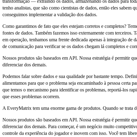
transformação — extraindo os dados, armazenando os dados para todas
tenho analistas, que são como cientistas de dados, então eles sabem q
conseguimos implementar a validação dos dados.
Como garantimos de fato que eles estejam corretos e completos? Temos
fontes de dados. Também fazemos isso externamente com terceiros. T
em operação, tenhamos uma frente dedicada apenas à integração de 
de comunicação para verificar se os dados chegam lá completos e cor
Nossos produtos são baseados em API. Nossa estratégia é permitir que
diferenciar dos demais.
Podemos falar sobre dados e sua qualidade por bastante tempo. Defini
alimentamos para que o problema seja encaminhado à pessoa certa para
que temos o mecanismo para identificar os problemas, reportá-los ra
que esses problemas ocorrem.
A EveryMatrix tem uma enorme gama de produtos. Quando se trata de
Nossos produtos são baseados em API. Nossa estratégia é permitir que
diferenciar dos demais. Para começar, é um negócio muito competitiv
controle da experiência do jogador e inovem com isso. Você tem libe