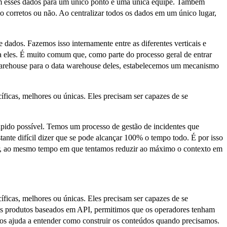
viem esses dados para um único ponto e uma única equipe. Também
ão corretos ou não. Ao centralizar todos os dados em um único lugar,
dados. Fazemos isso internamente entre as diferentes verticais e
 eles. É muito comum que, como parte do processo geral de entrar
warehouse para o data warehouse deles, estabelecemos um mecanismo
íficas, melhores ou únicas. Eles precisam ser capazes de se
rápido possível. Temos um processo de gestão de incidentes que
ante difícil dizer que se pode alcançar 100% o tempo todo. É por isso
uver, ao mesmo tempo em que tentamos reduzir ao máximo o contexto em
íficas, melhores ou únicas. Eles precisam ser capazes de se
ses produtos baseados em API, permitimos que os operadores tenham
nos ajuda a entender como construir os conteúdos quando precisamos.