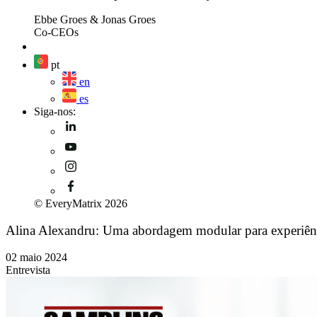
Ebbe Groes & Jonas Groes
Co-CEOs
pt
en
es
Siga-nos:
© EveryMatrix 2026
Alina Alexandru: Uma abordagem modular para experiênci
02 maio 2024
Entrevista