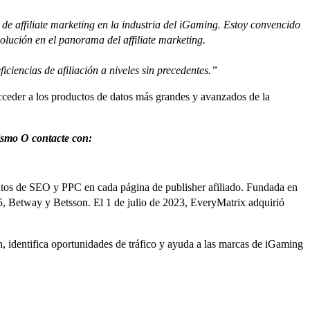
de affiliate marketing en la industria del iGaming. Estoy convencido
evolución en el panorama del affiliate marketing.
ciencias de afiliación a niveles sin precedentes.”
acceder a los productos de datos más grandes y avanzados de la
ismo O contacte con:
 datos de SEO y PPC en cada página de publisher afiliado. Fundada en
5, Betway y Betsson. El 1 de julio de 2023, EveryMatrix adquirió
ón, identifica oportunidades de tráfico y ayuda a las marcas de iGaming