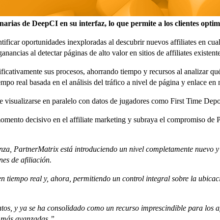
arias de DeepCI en su interfaz, lo que permite a los clientes optim
tificar oportunidades inexploradas al descubrir nuevos affiliates en cua
ganancias al detectar páginas de alto valor en sitios de affiliates existen
ficativamente sus procesos, ahorrando tiempo y recursos al analizar qué a
po real basada en el análisis del tráfico a nivel de página y enlace en
puede visualizarse en paralelo con datos de jugadores como First Time D
omento decisivo en el affiliate marketing y subraya el compromiso de Pa
anza, PartnerMatrix está introduciendo un nivel completamente nuevo y 
nes de afiliación.
iempo real y, ahora, permitiendo un control integral sobre la ubicac
tos, y ya se ha consolidado como un recurso imprescindible para los af
ía más avanzadas.”