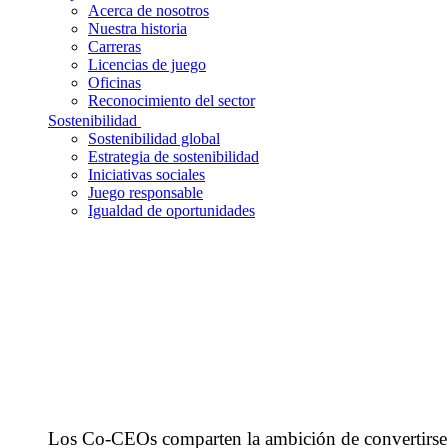
Acerca de nosotros
Nuestra historia
Carreras
Licencias de juego
Oficinas
Reconocimiento del sector
Sostenibilidad
Sostenibilidad global
Estrategia de sostenibilidad
Iniciativas sociales
Juego responsable
Igualdad de oportunidades
Los Co-CEOs comparten la ambición de convertirse e