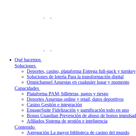
Qué hacemos
Soluciones
Deportes, casino, plataforma
Entrega full-stack y turnkey
Soluciones de lotería
Para la transformación digital
Omnichannel
Apuestas en cualquier lugar y momento
Capacidades
Plataforma
PAM, billeteras, pagos y riesgo
Deportes
Apuestas online y retail, datos deportivos
Casino
Gestión e integración
EngageSuite
Fidelización y gamificación todo en uno
Bonus Guardian
Prevención de abuso de bonos impulsad
Afiliados
Sistema de gestión e inteligencia
Contenido
Agregación
La mayor biblioteca de casino del mundo