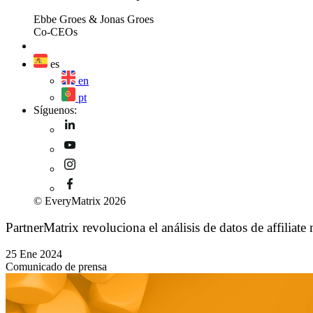
Ebbe Groes & Jonas Groes
Co-CEOs
es
en
pt
Síguenos:
© EveryMatrix 2026
PartnerMatrix revoluciona el análisis de datos de affiliat
25 Ene 2024
Comunicado de prensa