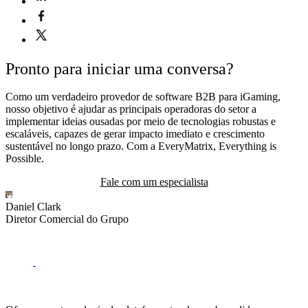
Pronto para iniciar uma conversa?
Como um verdadeiro provedor de software B2B para iGaming,
nosso objetivo é ajudar as principais operadoras do setor a
implementar ideias ousadas por meio de tecnologias robustas e
escaláveis, capazes de gerar impacto imediato e crescimento
sustentável no longo prazo. Com a EveryMatrix, Everything is
Possible.
Fale com um especialista
Daniel Clark
R
Diretor Comercial do Grupo
D