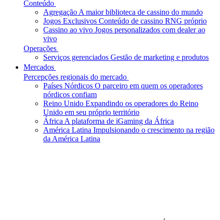
Conteúdo
Agregação
A maior biblioteca de cassino do mundo
Jogos Exclusivos
Conteúdo de cassino RNG próprio
Cassino ao vivo
Jogos personalizados com dealer ao
vivo
Operações
Serviços gerenciados
Gestão de marketing e produtos
Mercados
Percepções regionais do mercado
Países Nórdicos
O parceiro em quem os operadores
nórdicos confiam
Reino Unido
Expandindo os operadores do Reino
Unido em seu próprio território
África
A plataforma de iGaming da África
América Latina
Impulsionando o crescimento na região
da América Latina