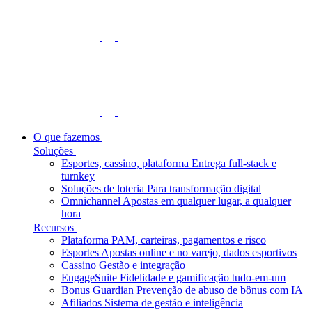
O que fazemos
Soluções
Esportes, cassino, plataforma
Entrega full-stack e
turnkey
Soluções de loteria
Para transformação digital
Omnichannel
Apostas em qualquer lugar, a qualquer
hora
Recursos
Plataforma
PAM, carteiras, pagamentos e risco
Esportes
Apostas online e no varejo, dados esportivos
Cassino
Gestão e integração
EngageSuite
Fidelidade e gamificação tudo-em-um
Bonus Guardian
Prevenção de abuso de bônus com IA
Afiliados
Sistema de gestão e inteligência