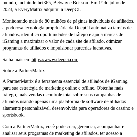
mundo, incluindo bet365, Betway e Betsson. Em 1º de julho de
2023, a EveryMatrix adquiriu a DeepCI.
Monitorando mais de 80 milhões de páginas individuais de afiliados,
a poderosa tecnologia proprietária da DeepCI automatiza tarefas de
afiliados, identifica oportunidades de tráfego e ajuda marcas de
iGaming a maximizar o valor de cada site de afiliado, otimizar
programas de afiliados e impulsionar parcerias lucrativas.
Saiba mais em
https://www.deepci.com
Sobre a PartnerMatrix
A PartnerMatrix é a ferramenta essencial de afiliados de iGaming
para sua estratégia de marketing online e offline. Obtenha mais
tráfego, mais vendas e controle total sobre suas campanhas de
afiliados usando apenas uma plataforma de software de afiliados
altamente personalizável, desenvolvida para operadores de cassino e
sportsbook.
Com a PartnerMatrix, você pode criar, gerenciar, acompanhar e
analisar seus programas de marketing de afiliados, ter acesso a