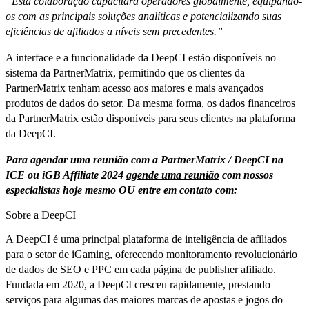
“Esta colaboração capacitará operadores globalmente, equipando-
os com as principais soluções analíticas e potencializando suas
eficiências de afiliados a níveis sem precedentes.”
A interface e a funcionalidade da DeepCI estão disponíveis no
sistema da PartnerMatrix, permitindo que os clientes da
PartnerMatrix tenham acesso aos maiores e mais avançados
produtos de dados do setor. Da mesma forma, os dados financeiros
da PartnerMatrix estão disponíveis para seus clientes na plataforma
da DeepCI.
Para agendar uma reunião com a PartnerMatrix / DeepCI na
ICE ou iGB Affiliate 2024
agende uma reunião
com nossos
especialistas hoje mesmo OU entre em contato com:
Sobre a DeepCI
A DeepCI é uma principal plataforma de inteligência de afiliados
para o setor de iGaming, oferecendo monitoramento revolucionário
de dados de SEO e PPC em cada página de publisher afiliado.
Fundada em 2020, a DeepCI cresceu rapidamente, prestando
serviços para algumas das maiores marcas de apostas e jogos do