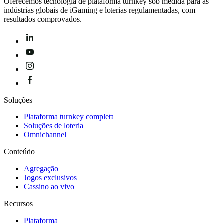
Oferecemos tecnologia de plataforma turnkey sob medida para as
indústrias globais de iGaming e loterias regulamentadas, com
resultados comprovados.
Soluções
Plataforma turnkey completa
Soluções de loteria
Omnichannel
Conteúdo
Agregação
Jogos exclusivos
Cassino ao vivo
Recursos
Plataforma