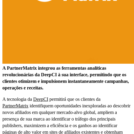
A PartnerMatrix integrou as ferramentas analíticas
revolucionárias da DeepCI à sua interface, permitindo que os
clientes otimizem e impulsionem instantaneamente campanhas,
operações e receitas.
A tecnologia da
DeepCI
permitirá que os clientes da
PartnerMatrix
identifiquem oportunidades inexploradas ao descobrir
novos afiliados em qualquer mercado-alvo global, ampliem a
presença de sua marca ao identificar o tráfego dos principais
publishers, maximizem a eficiência e os ganhos ao identificar
páginas de alto valor em sites de afiliados existentes e obtenham