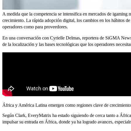
A medida que la competencia se intensifica en mercados de igaming m
crecimiento. La rápida adopción digital, los cambios en los hábitos 
operadores como para proveedores.
En una conversación con Cyrielle Delmas, reportera de SiGMA News, 
de la localización y las bases tecnológicas que los operadores necesita
África y América Latina emergen como regiones clave de crecimiento
Según Clark, EveryMatrix ha estado siguiendo de cerca tanto a África
impulsar su entrada en África, donde ya ha logrado avances, especial