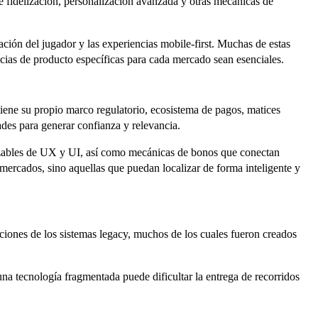
 fidelización, personalización avanzada y otras mecánicas de
ción del jugador y las experiencias mobile-first. Muchas de estas
encias de producto específicas para cada mercado sean esenciales.
tiene su propio marco regulatorio, ecosistema de pagos, matices
ades para generar confianza y relevancia.
lizables de UX y UI, así como mecánicas de bonos que conectan
mercados, sino aquellas que puedan localizar de forma inteligente y
ciones de los sistemas legacy, muchos de los cuales fueron creados
una tecnología fragmentada puede dificultar la entrega de recorridos