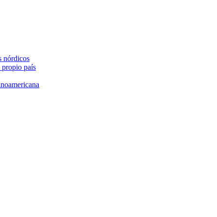
s nórdicos
 propio país
tinoamericana