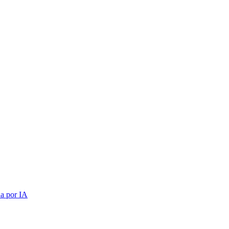
a por IA