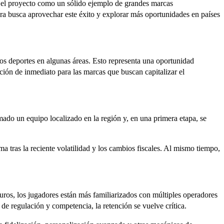
ó el proyecto como un sólido ejemplo de grandes marcas
ra busca aprovechar este éxito y explorar más oportunidades en países
los deportes en algunas áreas. Esto representa una oportunidad
ción de inmediato para las marcas que buscan capitalizar el
do un equipo localizado en la región y, en una primera etapa, se
 tras la reciente volatilidad y los cambios fiscales. Al mismo tiempo,
uros, los jugadores están más familiarizados con múltiples operadores
e regulación y competencia, la retención se vuelve crítica.