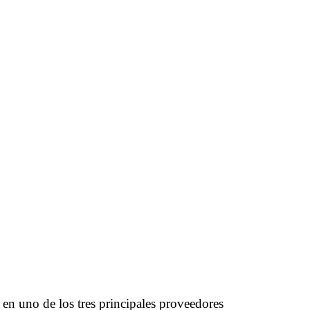
n uno de los tres principales proveedores