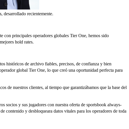
, desarrollado recientemente.
te con principales operadores globales Tier One, hemos sido
mejores hold rates.
s históricos de archivo fiables, precisos, de confianza y bien
 operador global Tier One, lo que creó una oportunidad perfecta para
icos de nuestros clientes, al tiempo que garantizábamos que la base del
os socios y sus jugadores con nuestra oferta de sportsbook always-
de contenido y desbloqueara datos vitales para los operadores de toda