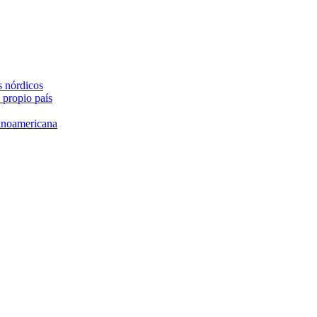
s nórdicos
 propio país
tinoamericana