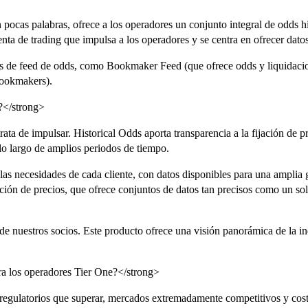
 pocas palabras, ofrece a los operadores un conjunto integral de odds hi
nta de trading que impulsa a los operadores y se centra en ofrecer datos 
 de feed de odds, como Bookmaker Feed (que ofrece odds y liquidacion
bookmakers).
s?</strong>
a de impulsar. Historical Odds aporta transparencia a la fijación de pre
 lo largo de amplios periodos de tiempo.
las necesidades de cada cliente, con datos disponibles para una amplia
ación de precios, que ofrece conjuntos de datos tan precisos como un s
de nuestros socios. Este producto ofrece una visión panorámica de la indu
ra los operadores Tier One?</strong>
 regulatorios que superar, mercados extremadamente competitivos y cost