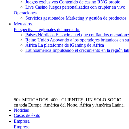
Juegos exclusivos
Contenido de casino RNG propio
Live Casino
Juegos personalizados con crupier en vivo
Operaciones
Servicios gestionados
Marketing y gestión de productos
Mercados
Perspectivas regionales del mercado
Países Nórdicos
El socio en el que confían los operadore
Reino Unido
Apoyando a los operadores británicos en su
África
La plataforma de iGaming de África
Latinoamérica
Impulsando el crecimiento en la región la
50+ MERCADOS, 400+ CLIENTES, UN SOLO SOCIO
en toda Europa, América del Norte, África y América Latina.
Noticias
Casos de éxito
Empresa
Empresa