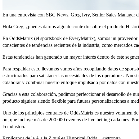
En una entrevista con SBC News, Greg Ivry, Senior Sales Manager de 
Hola Greg, ¿puedes darnos algo de contexto sobre el producto Histor
En OddsMatrix (el sportsbook de EveryMatrix), somos un proveedor imp
conscientes de tendencias recientes de la industria, como mercados ca
Estas tendencias han generado un mayor interés dentro de este segmen
Para respaldar esto, llevamos varios años recopilando datos de sportsb
estructurados para satisfacer las necesidades de los operadores. Nues
colaborar y combinar nuestro enfoque impulsado por datos con nuestra f
Gracias a esta colaboración, pudimos perfeccionar el desarrollo de nue
producto siguiera siendo flexible para futuras personalizaciones a med
Uno de los principios centrales de OddsMatrix es nuestro volumen de
on, que incluye más de 200.000 eventos de live betting cada mes. Por
la industria.
Explícanos de la A a la Z qué es Historical Odds…</strong>