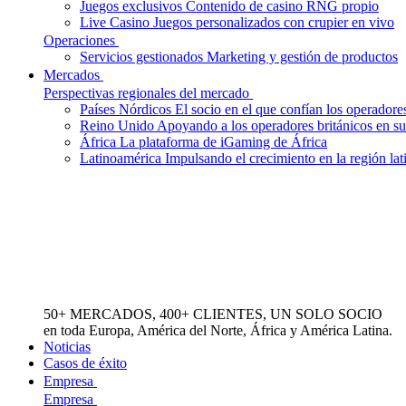
Juegos exclusivos
Contenido de casino RNG propio
Live Casino
Juegos personalizados con crupier en vivo
Operaciones
Servicios gestionados
Marketing y gestión de productos
Mercados
Perspectivas regionales del mercado
Países Nórdicos
El socio en el que confían los operadore
Reino Unido
Apoyando a los operadores británicos en su
África
La plataforma de iGaming de África
Latinoamérica
Impulsando el crecimiento en la región la
50+ MERCADOS, 400+ CLIENTES, UN SOLO SOCIO
en toda Europa, América del Norte, África y América Latina.
Noticias
Casos de éxito
Empresa
Empresa