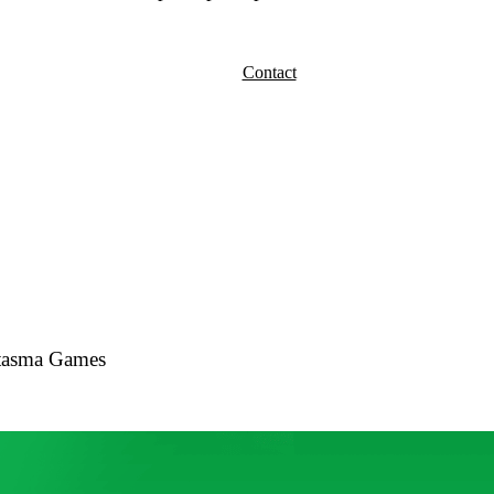
Contact
ntasma Games