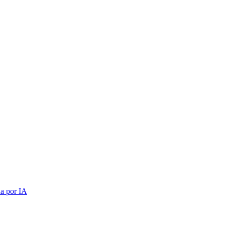
a por IA