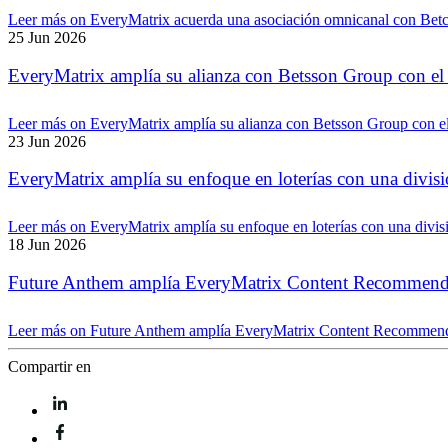
Leer más
on EveryMatrix acuerda una asociación omnicanal con Bet
25 Jun 2026
EveryMatrix amplía su alianza con Betsson Group con e
Leer más
on EveryMatrix amplía su alianza con Betsson Group con 
23 Jun 2026
EveryMatrix amplía su enfoque en loterías con una divis
Leer más
on EveryMatrix amplía su enfoque en loterías con una divis
18 Jun 2026
Future Anthem amplía EveryMatrix Content Recommend
Leer más
on Future Anthem amplía EveryMatrix Content Recommend
Compartir en