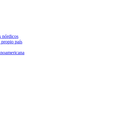
s nórdicos
 propio país
tinoamericana