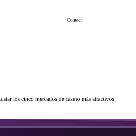
Contact
star los cinco mercados de casino más atractivos