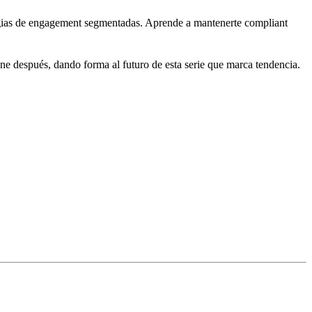
tegias de engagement segmentadas. Aprende a mantenerte compliant
ene después, dando forma al futuro de esta serie que marca tendencia.