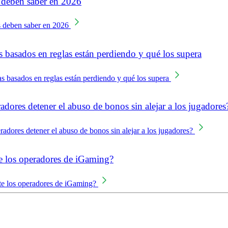
s deben saber en 2026
s deben saber en 2026
 basados en reglas están perdiendo y qué los supera
s basados en reglas están perdiendo y qué los supera
adores detener el abuso de bonos sin alejar a los jugadores
radores detener el abuso de bonos sin alejar a los jugadores?
e los operadores de iGaming?
te los operadores de iGaming?