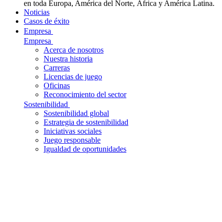
en toda Europa, América del Norte, África y América Latina.
Noticias
Casos de éxito
Empresa
Empresa
Acerca de nosotros
Nuestra historia
Carreras
Licencias de juego
Oficinas
Reconocimiento del sector
Sostenibilidad
Sostenibilidad global
Estrategia de sostenibilidad
Iniciativas sociales
Juego responsable
Igualdad de oportunidades