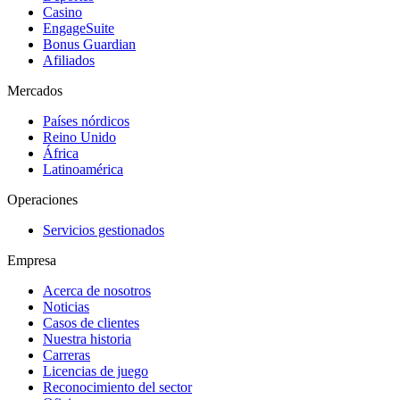
Casino
EngageSuite
Bonus Guardian
Afiliados
Mercados
Países nórdicos
Reino Unido
África
Latinoamérica
Operaciones
Servicios gestionados
Empresa
Acerca de nosotros
Noticias
Casos de clientes
Nuestra historia
Carreras
Licencias de juego
Reconocimiento del sector