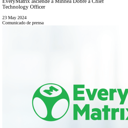
EveryMatrix asciende a Mihnea Dobre a Chief
Technology Officer
23 May 2024
Comunicado de prensa