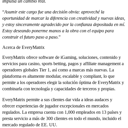
impulsa un cambio real
.
“
Asumir este cargo fue una decisión obvia: aproveché la
oportunidad de marcar la diferencia con creatividad y nuevas ideas,
y estoy sinceramente agradecido por la confianza depositada en mí.
Estoy deseando ponerme manos a la obra con el equipo para
construir el futuro paso a paso.
”
Acerca de EveryMatrix
EveryMatrix ofrece software de iGaming, soluciones, contenido y
servicios para casino, sports betting, pagos y affiliate management a
operadores globales Tier 1, así como a marcas más nuevas. La
plataforma es altamente modular, escalable y compliant, lo que
permite a los operadores elegir la solución óptima de EveryMatrix y
combinarla con tecnología y capacidades de terceros y propias.
EveryMatrix permite a sus clientes dar vida a ideas audaces y
ofrecer experiencias de jugador excepcionales en mercados
regulados. La empresa cuenta con 1,000 empleados en 13 países y
presta servicio a más de 300 clientes en todo el mundo, incluido el
mercado regulado de EE. UU.